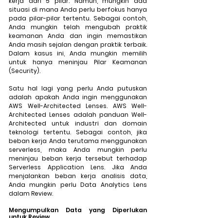
kerja dari 5 pilar. Namun, mungkin ada 
situasi di mana Anda perlu berfokus hanya 
pada pilar-pilar tertentu. Sebagai contoh, 
Anda mungkin telah mengubah praktik 
keamanan Anda dan ingin memastikan 
Anda masih sejalan dengan praktik terbaik. 
Dalam kasus ini, Anda mungkin memilih 
untuk hanya meninjau Pilar Keamanan 
(Security).
Satu hal lagi yang perlu Anda putuskan 
adalah apakah Anda ingin menggunakan 
AWS Well-Architected Lenses. AWS Well-
Architected Lenses adalah panduan Well-
Architected untuk industri dan domain 
teknologi tertentu. Sebagai contoh, jika 
beban kerja Anda terutama menggunakan 
serverless, maka Anda mungkin perlu 
meninjau beban kerja tersebut terhadap 
Serverless Application Lens. Jika Anda 
menjalankan beban kerja analisis data, 
Anda mungkin perlu Data Analytics Lens 
dalam Review.  
Mengumpulkan Data yang Diperlukan 
untuk Review