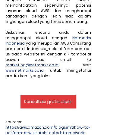
memanfaatkan sepenuhnya potensi 
layanan cloud AWS dan menghadapi 
tantangan dengan lebih siap dalam 
lingkungan cloud yang terus berkembang.
Diskusikan rencana anda dalam 
mengadopsi cloud dengan 
Netmarks 
Indonesia
 yang merupakan AWS Consulting 
partner di Indonesia
melalui form contact 
us pada website ini dengan klik tombol di 
bawah atau email ke 
marketing@netmarks.co.id.
 Visit 
www.netmarks.co.id
 untuk mengetahui 
produk kami yang lain. 
Konsultasi gratis disini!
sources:
https://aws.amazon.com/blogs/mt/how-to-
perform-a-well-architected-framework-