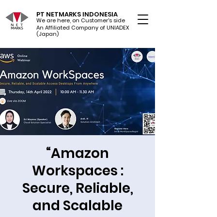
PT NETMARKS INDONESIA
We are here, on Customer's side
An Affiliated Company of UNIADEX Ltd.
(Japan)
“Amazon
Workspaces :
Secure, Reliable,
and Scalable