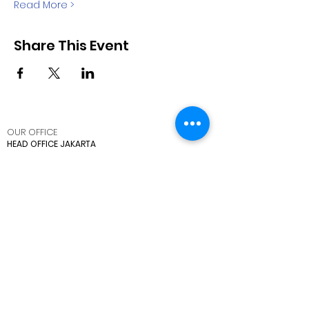
Read More >
Share This Event
OUR OFFICE
HEAD OFFICE JAKARTA
Komplek Griya Inti Sentosa Jalan Griya Agung Blok
M3, No 32-33 Jakarta Utara 14350, Indonesia
SUPPORT OFFICE CIKARANG
Ruko Cikarang Square Jl. Raya Cikarang -
Cibarusah, Kabupaten Bekasi, Jawa Barat 17530
BRANCH OFFICE SIDOARJO
Kawasan Industri SIRIE Jl. Lingkar Timur Km 5.5 Blok
F No 25-26 Sidoarjo 61234
BRANCH OFFICE BATAM
Kawasan industri tunas bizpark, Blk. E No.10, Belian,
Kec. Batam Kota, Kota Batam, Kepulauan Riau
29444