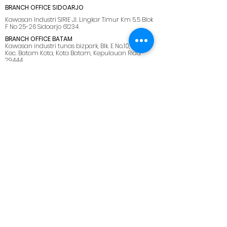
BRANCH OFFICE SIDOARJO
Kawasan Industri SIRIE Jl. Lingkar Timur Km 5.5 Blok
F No 25-26 Sidoarjo 61234
BRANCH OFFICE BATAM
Kawasan industri tunas bizpark, Blk. E No.10, Belian,
Kec. Batam Kota, Kota Batam, Kepulauan Riau
29444
SUPPORT OFFICE LOMBOK
Jl. Pemuda No.28, Dasan Agung Baru, Selaparang,
Kota Mataram, Nusa Tenggara Barat. 83125.
MENU
HOME
ABOUT US
SOLUTIONS
CAREER
BLOG
SITEMAP
PRIVACY POLICY
CONTACT US
marketing@netmarks.co.id
+62 21 2265 1008 (Direct Call Support)
+62 878 8033 2112 (WhatsApp Only)