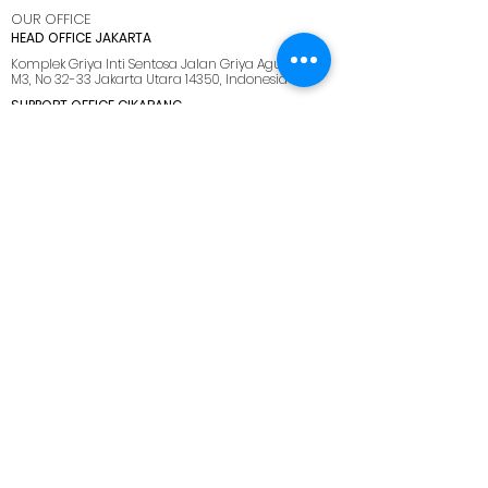
OUR OFFICE
HEAD OFFICE JAKARTA
Komplek Griya Inti Sentosa Jalan Griya Agung Blok
M3, No 32-33 Jakarta Utara 14350, Indonesia
SUPPORT OFFICE CIKARANG
Ruko Cikarang Square Jl. Raya Cikarang -
Cibarusah, Kabupaten Bekasi, Jawa Barat 17530
BRANCH OFFICE SIDOARJO
Kawasan Industri SIRIE Jl. Lingkar Timur Km 5.5 Blok
F No 25-26 Sidoarjo 61234
BRANCH OFFICE BATAM
Kawasan industri tunas bizpark, Blk. E No.10, Belian,
Kec. Batam Kota, Kota Batam, Kepulauan Riau
29444
SUPPORT OFFICE LOMBOK
Jl. Pemuda No.28, Dasan Agung Baru, Selaparang,
Kota Mataram, Nusa Tenggara Barat. 83125.
MENU
HOME
ABOUT US
SOLUTIONS
CAREER
BLOG
SITEMAP
PRIVACY POLICY