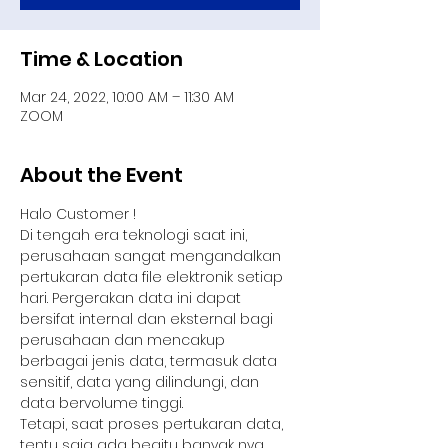
Time & Location
Mar 24, 2022, 10:00 AM – 11:30 AM
ZOOM
About the Event
Halo Customer !
Di tengah era teknologi saat ini, 
perusahaan sangat mengandalkan 
pertukaran data file elektronik setiap 
hari. Pergerakan data ini dapat 
bersifat internal dan eksternal bagi 
perusahaan dan mencakup 
berbagai jenis data, termasuk data 
sensitif, data yang dilindungi, dan 
data bervolume tinggi.
Tetapi, saat proses pertukaran data, 
tentu saja ada begitu banyak nya 