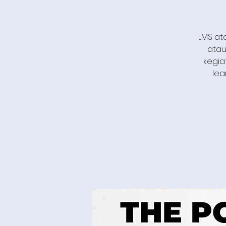
LMS at
atau
kegia
lea