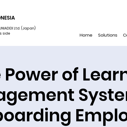
NESIA
UNIADEX Ltd. (Japan)
s side
Home
Solutions
C
 Power of Lear
gement Syste
oarding Empl