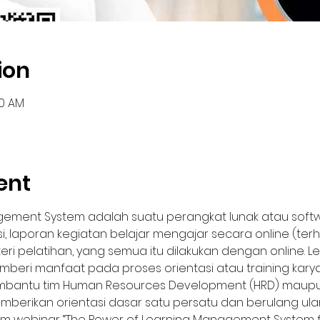
ion
30 AM
ent
ement System adalah suatu perangkat lunak atau softw
i, laporan kegiatan belajar mengajar secara online (terh
eri pelatihan, yang semua itu dilakukan dengan online.
mberi manfaat pada proses orientasi atau training karya
bantu tim Human Resources Development (HRD) maupu
mberikan orientasi dasar satu persatu dan berulang ula
webinar “The Power of Learning Management System f