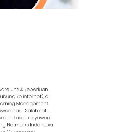
are untuk keperluan 
ubung ke internet), e-
 Learning Management 
wan baru. Salah satu 
n end user karyawan 
ng. Netmarks Indonesia 
or Onboarding 