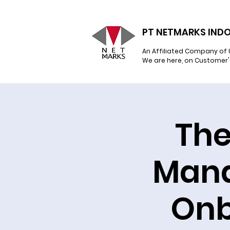
PT NETMARKS INDO
An Affiliated Company of 
We are here, on Customer'
The
Mana
Onb