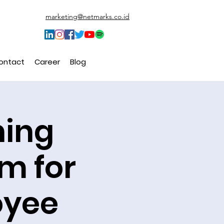
marketing@netmarks.co.id
ontact
Career
Blog
ning
m for
oyee