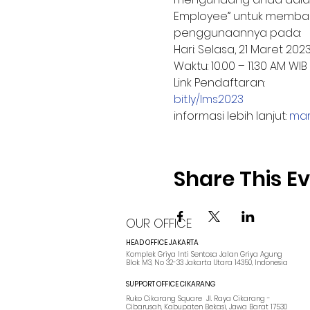
Employee” untuk membah
penggunaannya pada:
Hari: Selasa, 21 Maret 202
Waktu: 10.00 – 11.30 AM WI
Link Pendaftaran:
bit.ly/lms2023
informasi lebih lanjut: 
mar
Share This E
OUR OFFICE
HEAD OFFICE JAKARTA
Komplek Griya Inti Sentosa Jalan Griya Agung
Blok M3, No 32-33 Jakarta Utara 14350, Indonesia
SUPPORT OFFICE CIKARANG
Ruko Cikarang Square Jl. Raya Cikarang -
Cibarusah, Kabupaten Bekasi, Jawa Barat 17530