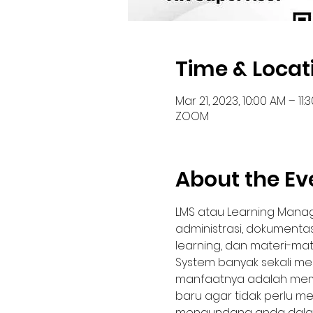
Time & Locat
Mar 21, 2023, 10:00 AM – 11:
ZOOM
About the Ev
LMS atau Learning Manag
administrasi, dokumentas
learning, dan materi-mat
System banyak sekali me
manfaatnya adalah mem
baru agar tidak perlu me
mengundang anda dalam 