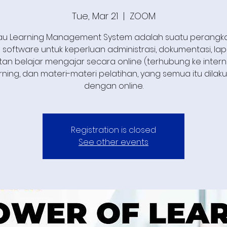
Tue, Mar 21
  |  
ZOOM
au Learning Management System adalah suatu perangka
 software untuk keperluan administrasi, dokumentasi, la
tan belajar mengajar secara online (terhubung ke interne
rning, dan materi-materi pelatihan, yang semua itu dilak
dengan online.
Registration is closed
See other events