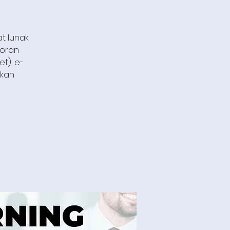
t lunak
poran
t), e-
ukan