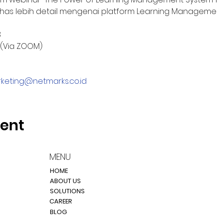
as lebih detail mengenai platform Learning Managemen
3
B (Via ZOOM)
keting@netmarks.co.id
vent
MENU
HOME
ABOUT US
SOLUTIONS
CAREER
BLOG