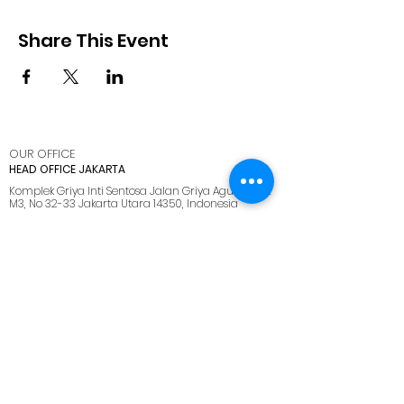
Share This Event
OUR OFFICE
HEAD OFFICE JAKARTA
Komplek Griya Inti Sentosa Jalan Griya Agung Blok
M3, No 32-33 Jakarta Utara 14350, Indonesia
SUPPORT OFFICE CIKARANG
Ruko Cikarang Square Jl. Raya Cikarang -
Cibarusah, Kabupaten Bekasi, Jawa Barat 17530
BRANCH OFFICE SIDOARJO
Kawasan Industri SIRIE Jl. Lingkar Timur Km 5.5 Blok
F No 25-26 Sidoarjo 61234
BRANCH OFFICE BATAM
Kawasan industri tunas bizpark, Blk. E No.10, Belian,
Kec. Batam Kota, Kota Batam, Kepulauan Riau
29444
SUPPORT OFFICE LOMBOK