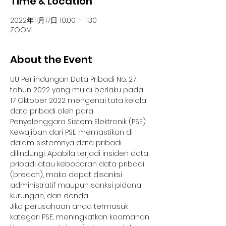
Time & Location
2022年11月17日 10:00 – 11:30
ZOOM
About the Event
UU Perlindungan Data Pribadi No. 27 
tahun 2022 yang mulai berlaku pada 
17 Oktober 2022 mengenai tata kelola 
data pribadi oleh para 
Penyelenggara Sistem Elektronik (PSE). 
Kewajiban dari PSE memastikan di 
dalam sistemnya data pribadi 
dilindungi. Apabila terjadi insiden data 
pribadi atau kebocoran data pribadi 
(breach), maka dapat disanksi 
administratif maupun sanksi pidana, 
kurungan, dan denda.
Jika perusahaan anda termasuk 
kategori PSE, meningkatkan keamanan 