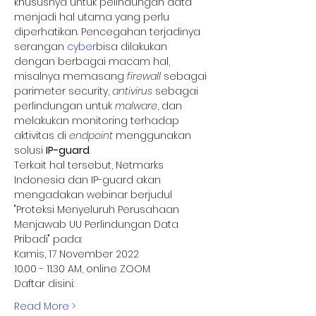
khususnya untuk pelindungan data 
menjadi hal utama yang perlu 
diperhatikan. Pencegahan terjadinya 
serangan 
cyber
bisa dilakukan 
dengan berbagai macam hal, 
misalnya memasang 
firewall
 sebagai 
parimeter security, 
antivirus
 sebagai 
perlindungan untuk 
malware
, dan 
melakukan monitoring terhadap 
aktivitas di 
endpoint
 menggunakan 
solusi 
IP-guard
.
Terkait hal tersebut, Netmarks 
Indonesia dan IP-guard akan 
mengadakan webinar berjudul 
"Proteksi Menyeluruh Perusahaan 
Menjawab UU Perlindungan Data 
Pribadi" pada:
Kamis, 17 November 2022
10.00 - 11.30 AM, online ZOOM
Daftar disini:
Read More >