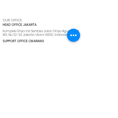
OUR OFFICE
HEAD OFFICE JAKARTA
Komplek Griya Inti Sentosa Jalan Griya Agung Blok
M3, No 32-33 Jakarta Utara 14350, Indonesia
SUPPORT OFFICE CIKARANG
Ruko Cikarang Square Jl. Raya Cikarang -
Cibarusah, Kabupaten Bekasi, Jawa Barat 17530
BRANCH OFFICE SIDOARJO
Kawasan Industri SIRIE Jl. Lingkar Timur Km 5.5 Blok
F No 25-26 Sidoarjo 61234
BRANCH OFFICE BATAM
Kawasan industri tunas bizpark, Blk. E No.10, Belian,
Kec. Batam Kota, Kota Batam, Kepulauan Riau
29444
SUPPORT OFFICE LOMBOK
Jl. Pemuda No.28, Dasan Agung Baru, Selaparang,
Kota Mataram, Nusa Tenggara Barat. 83125.
MENU
HOME
ABOUT US