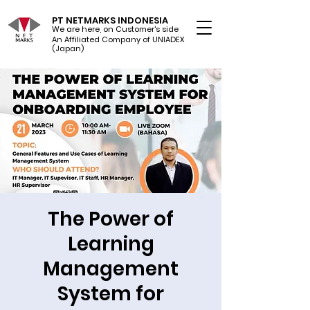
PT NETMARKS INDONESIA
We are here, on Customer's side
An Affiliated Company of UNIADEX Ltd.
(Japan)
The Power of
Learning
Management
System for