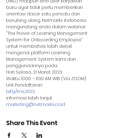
(HRD) maupun end user karyawan 
baru agar tidak perlu memberikan 
orientasi dasar satu persatu dan 
berulang ulang. Netmarks Indonesia 
mengundang anda dalam webinar 
“The Power of Learning Management 
System for Onboarding Employee” 
untuk membahas lebih detail 
mengenai platform Learning 
Management System kami dan 
penggunaannya pada:
Hari: Selasa, 21 Maret 2023
Waktu: 10.00 – 11.30 AM WIB (Via ZOOM)
Link Pendaftaran:
bit.ly/lms2023
informasi lebih lanjut: 
marketing@netmarks.co.id
Share This Event