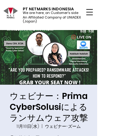
PT NETMARKS INDONESIA
We are here, on Customer's side
An Affiliated Company of UNIADEX Ltd.
(Japan)
ウェビナー：Prima
CyberSolusiによる
ランサムウェア攻撃
11月18日(水)
  |  
ウェビナー-ズーム