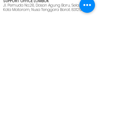
SUPPORT OFFICE LOMBOK
Jl. Pemuda No.28, Dasan Agung Baru, Selaparang,
Kota Mataram, Nusa Tenggara Barat. 83125.
MENU
HOME
ABOUT US
SOLUTIONS
CAREER
BLOG
SITEMAP
プライバシーポリ
シー
CONTACT US
marketing@ netmarks.co.id
T：+62 21 2265 1005
+62 878 8033 2112 (WhatsApp Only)
PT NETMARKS INDONESIA
We are here, on Customer's side