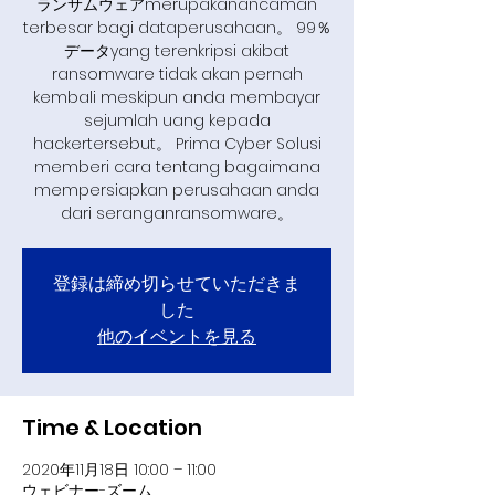
ランサムウェアmerupakanancaman
terbesar bagi dataperusahaan。 99％
データyang terenkripsi akibat
ransomware tidak akan pernah
kembali meskipun anda membayar
sejumlah uang kepada
hackertersebut。 Prima Cyber Solusi
memberi cara tentang bagaimana
mempersiapkan perusahaan anda
dari seranganransomware。
登録は締め切らせていただきま
した
他のイベントを見る
Time & Location
2020年11月18日 10:00 – 11:00
ウェビナー-ズーム