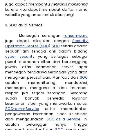
juga dapat membantu 
networks monitoring
karena kita dapat membuat daftar nama 
website yang aman untuk dikunjungi. 
3. SOC-as-a-Service
	Mencegah serangan 
ransomware
juga dapat dilakukan dengan 
Security 
Operation Center (SOC)
. 
SOC
 sendiri adalah 
sebuah tim tenaga ahli dalam bidang 
cyber security
 yang bertugas sebagai 
pusat keamanan siber dan bertanggung 
jawab atas keamanan server agar 
mencegah terjadinya serangan yang akan 
merugikan perusahaan. Manfaat dari 
SOC
adalah memonitoring, mendeteksi, 
mencegah, menganalisa dan memberi 
respon jika terjadi serangan. Sekarang 
sudah banyak penyedia layanan 
keamanan siber yang menawarkan solusi 
SOC-as-a-Service
 untuk memudahkan 
pengawasan keamanan siber. Kelebihan 
dari menggunakan 
SOC-as-a-Service
 ini 
adalah pelanggan hanya tinggal 
menikmati manfaat dari 
SOC
 tanpa perlu 