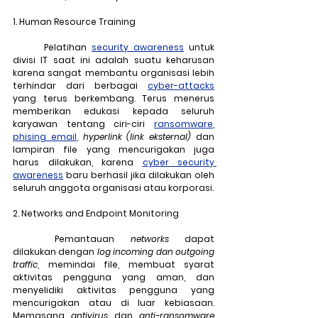
1. Human Resource Training
	Pelatihan 
security awareness
 untuk 
divisi IT saat ini adalah suatu keharusan 
karena sangat membantu organisasi lebih 
terhindar dari berbagai 
cyber-attacks
yang terus berkembang. Terus menerus 
memberikan edukasi kepada seluruh 
karyawan tentang ciri-ciri 
ransomware
, 
phising email
, 
hyperlink (link eksternal)
 dan 
lampiran file yang mencurigakan juga 
harus dilakukan, karena 
cyber security 
awareness
 baru berhasil jika dilakukan oleh 
seluruh anggota organisasi atau korporasi.
2. Networks and Endpoint Monitoring
	Pemantauan 
networks
 dapat 
dilakukan dengan 
log incoming dan outgoing 
traffic
, memindai file, membuat syarat 
aktivitas pengguna yang aman, dan 
menyelidiki aktivitas pengguna yang 
mencurigakan atau di luar kebiasaan. 
Memasang 
antivirus
 dan 
anti-ransomware