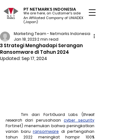
PT NETMARKS INDONESIA
We are here, on Customer's side
An Affiliated Company of UNIADEX Ltd.
(Japan)
Marketing Team - Netmarks Indonesia
Jan 18, 2023
2 min read
3 Strategi Menghadapi Serangan
Ransomware di Tahun 2024
Updated:
Sep 17, 2024
	Tim dari FortiGuard Labs (
threat 
research
 dari perusahaan 
cyber security
Fortinet) menemukan bahwa peningkatkan 
varian baru 
ransomware
 di pertengahan 
tahun 2022 meningkat hampir 100% 