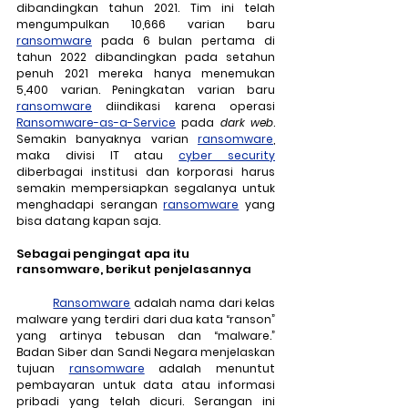
dibandingkan tahun 2021. Tim ini telah 
mengumpulkan 10,666 varian baru 
ransomware
 pada 6 bulan pertama di 
tahun 2022 dibandingkan pada setahun 
penuh 2021 mereka hanya menemukan 
5,400 varian. Peningkatan varian baru 
ransomware
 diindikasi karena operasi 
Ransomware-as-a-Service
 pada 
dark web
. 
Semakin banyaknya varian 
ransomware
, 
maka divisi IT atau 
cyber security
diberbagai institusi dan korporasi harus 
semakin mempersiapkan segalanya untuk 
menghadapi serangan 
ransomware
 yang 
bisa datang kapan saja.
Sebagai pengingat apa itu 
ransomware, berikut penjelasannya
Ransomware
 adalah nama dari kelas 
malware yang terdiri dari dua kata “ranson” 
yang artinya tebusan dan “malware.” 
Badan Siber dan Sandi Negara menjelaskan 
tujuan 
ransomware
 adalah menuntut 
pembayaran untuk data atau informasi 
pribadi yang telah dicuri. Serangan ini 