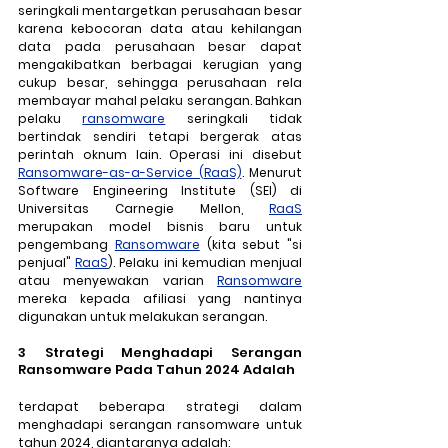
seringkali mentargetkan perusahaan besar 
karena kebocoran data atau kehilangan 
data pada perusahaan besar dapat 
mengakibatkan berbagai kerugian yang 
cukup besar, sehingga perusahaan rela 
membayar mahal pelaku serangan. Bahkan 
pelaku 
ransomware
 seringkali tidak 
bertindak sendiri tetapi bergerak atas 
perintah oknum lain. Operasi ini disebut 
Ransomware-as-a-Service (RaaS)
. Menurut 
Software Engineering Institute (SEI) di 
Universitas Carnegie Mellon, 
RaaS
merupakan model bisnis baru untuk 
pengembang 
Ransomware
 (kita sebut "si 
penjual" 
RaaS
). Pelaku ini kemudian menjual 
atau menyewakan varian 
Ransomware
mereka kepada afiliasi yang nantinya 
digunakan untuk melakukan serangan.
3 Strategi Menghadapi Serangan 
Ransomware Pada Tahun 2024 Adalah
terdapat beberapa strategi dalam 
menghadapi serangan ransomware untuk 
tahun 2024, diantaranya adalah: