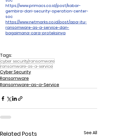
soc
https://www.primacs.co.id/post/kabar-
gembira-dari-security-operation-center-
soc
https://www.netmarks.co.id/post/apa-itu-
ransomware-as-a-service-dan-
bagaimana-cara-proteksinya
Tags:
cyber security
ransomware
ransomware-as-a-service
Cyber Security
Ransomware
Ransomware-as-a-Service
See All
Related Posts