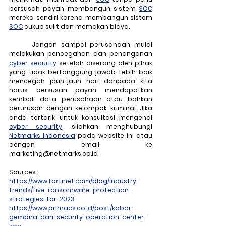
bersusah payah membangun sistem 
SOC
mereka sendiri karena membangun sistem 
SOC
 cukup sulit dan memakan biaya. 
	Jangan sampai perusahaan mulai 
melakukan pencegahan dan penanganan 
cyber security
 setelah diserang oleh pihak 
yang tidak bertanggung jawab. Lebih baik 
mencegah jauh-jauh hari daripada kita 
harus bersusah payah mendapatkan 
kembali data perusahaan atau bahkan 
berurusan dengan kelompok kriminal. Jika 
anda tertarik untuk konsultasi mengenai 
cyber security
, silahkan menghubungi 
Netmarks Indonesia
 pada website ini atau 
dengan email ke 
marketing@netmarks.co.id
Sources:
https://www.fortinet.com/blog/industry-
trends/five-ransomware-protection-
strategies-for-2023
https://www.primacs.co.id/post/kabar-
gembira-dari-security-operation-center-