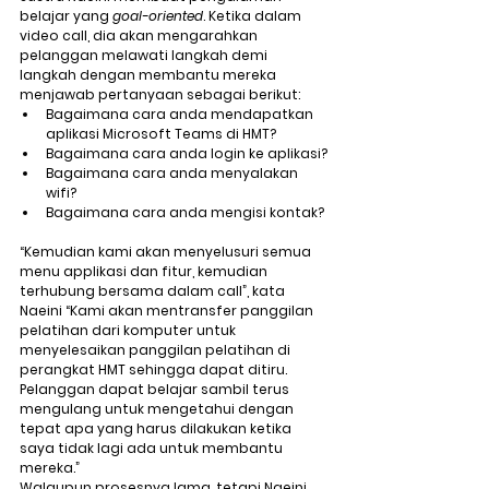
belajar yang 
goal-oriented
. Ketika dalam 
video call, dia akan mengarahkan 
pelanggan melawati langkah demi 
langkah dengan membantu mereka 
menjawab pertanyaan sebagai berikut:
Bagaimana cara anda mendapatkan 
aplikasi Microsoft Teams di HMT?
Bagaimana cara anda login ke aplikasi?
Bagaimana cara anda menyalakan 
wifi?
Bagaimana cara anda mengisi kontak?
“Kemudian kami akan menyelusuri semua 
menu applikasi dan fitur, kemudian 
terhubung bersama dalam call”, kata 
Naeini “Kami akan mentransfer panggilan 
pelatihan dari komputer untuk 
menyelesaikan panggilan pelatihan di 
perangkat HMT sehingga dapat ditiru. 
Pelanggan dapat belajar sambil terus 
mengulang untuk mengetahui dengan 
tepat apa yang harus dilakukan ketika 
saya tidak lagi ada untuk membantu 
mereka.”
Walaupun prosesnya lama, tetapi Naeini 