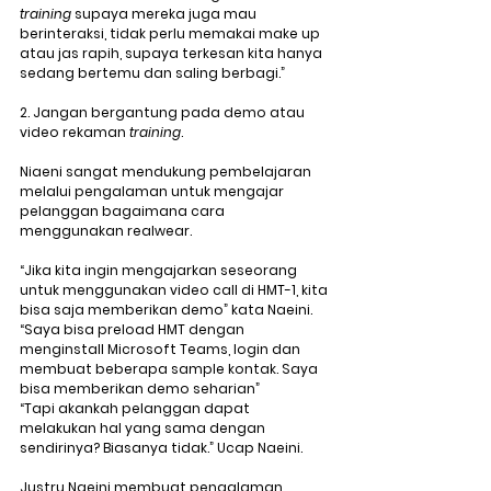
training
 supaya mereka juga mau 
berinteraksi, tidak perlu memakai make up 
atau jas rapih, supaya terkesan kita hanya 
sedang bertemu dan saling berbagi.”
2. Jangan bergantung pada demo atau 
video rekaman 
training
.
Niaeni sangat mendukung pembelajaran 
melalui pengalaman untuk mengajar 
pelanggan bagaimana cara 
menggunakan realwear. 
“Jika kita ingin mengajarkan seseorang 
untuk menggunakan video call di HMT-1, kita 
bisa saja memberikan demo” kata Naeini. 
“Saya bisa preload HMT dengan 
menginstall Microsoft Teams, login dan 
membuat beberapa sample kontak. Saya 
bisa memberikan demo seharian”
“Tapi akankah pelanggan dapat 
melakukan hal yang sama dengan 
sendirinya? Biasanya tidak.” Ucap Naeini.
Justru Naeini membuat pengalaman 