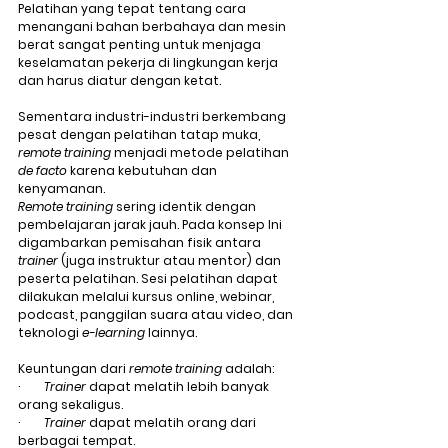
Pelatihan yang tepat tentang cara 
menangani bahan berbahaya dan mesin 
berat sangat penting untuk menjaga 
keselamatan pekerja di lingkungan kerja 
dan harus diatur dengan ketat.
Sementara industri-industri berkembang 
pesat dengan pelatihan tatap muka, 
remote training
 menjadi metode pelatihan 
de facto
 karena kebutuhan dan 
kenyamanan.
Remote training
 sering identik dengan 
pembelajaran jarak jauh. Pada konsep Ini 
digambarkan pemisahan fisik antara 
trainer
 (juga instruktur atau mentor) dan 
peserta pelatihan. Sesi pelatihan dapat 
dilakukan melalui kursus online, webinar, 
podcast, panggilan suara atau video, dan 
teknologi 
e-learning
 lainnya.
Keuntungan dari 
remote training
 adalah:
·        
Trainer
 dapat melatih lebih banyak 
orang sekaligus.
·        
Trainer
 dapat melatih orang dari 
berbagai tempat.