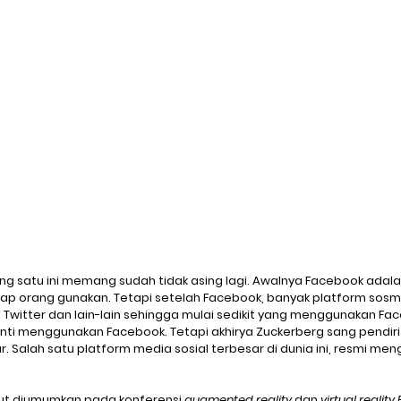
Ransomware
Ransomware-as-a-Service
Cybereason
tion
DarkTracer
Offline Events
E-Learning
IP-g
ng satu ini memang sudah tidak asing lagi. Awalnya Facebook adala
ap orang gunakan. Tetapi setelah Facebook, banyak platform sosmed 
k, Twitter dan lain-lain sehingga mulai sedikit yang menggunakan Fa
nti menggunakan Facebook. Tetapi akhirya Zuckerberg sang pendiri
 Salah satu platform media sosial terbesar di dunia ini, resmi me
t diumumkan pada konferensi 
augmented reality
 dan 
virtual reali