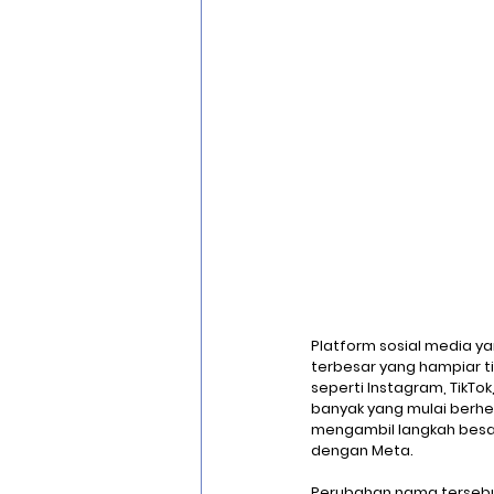
Optical Character Recognition
Cisco Zero Trust
Cloud Migra
Platform sosial media ya
terbesar yang hampiar ti
seperti Instagram, TikTo
banyak yang mulai berhe
mengambil langkah besar.
dengan Meta. 
Perubahan nama tersebu