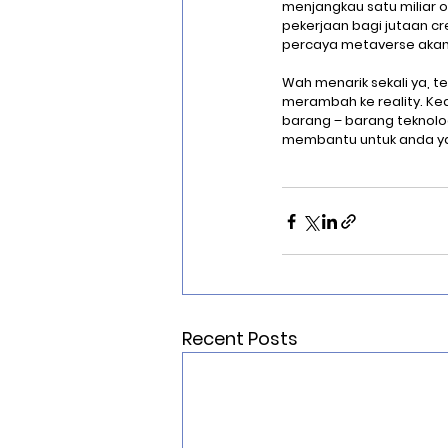
menjangkau satu miliar 
pekerjaan bagi jutaan cr
percaya metaverse akan m
Wah menarik sekali ya, t
merambah ke reality. Kede
barang – barang teknologi
membantu untuk anda ya
Recent Posts