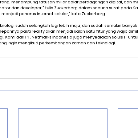
orang, menampung ratusan miliar dolar perdagangan digital, dan 
eator dan developer," tulis Zuckerberg dalam sebuah surat pada Ka
enjadi penerus internet seluler," kata Zuckerberg.
eknologi sudah selangkah lagi lebih maju, dan sudah semakin banyak
pannya pasti reality akan menjadi salah satu fitur yang wajib dimilik
. Kami dari PT. Netmarks Indonesia juga menyediakan solusi IT untuk 
ng ingin mengikuti perkembangan zaman dan teknologi.