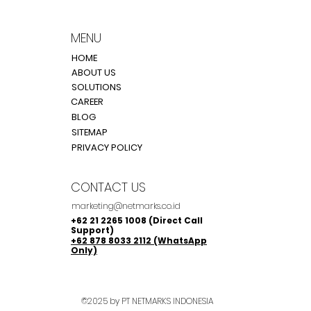
Penerapannya
Man
Con
MENU
HOME
ABOUT US
SOLUTIONS
CAREER
BLOG
SITEMAP
PRIVACY POLICY
CONTACT US
marketing@netmarks.co.id
+62 21 2265 1008 (Direct Call
Support)
+62 878 8033 2112 (WhatsApp
Only)
©2025 by PT NETMARKS INDONESIA