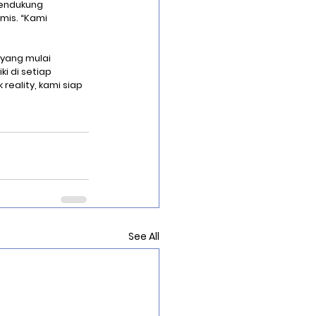
mendukung 
mis. “Kami 
 yang mulai 
i di setiap 
reality, kami siap 
See All