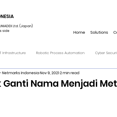
NESIA
UNIADEX Ltd. (Japan)
s side
Home
Solutions
C
IT Infrastructure
Robotic Process Automation
Cyber Securi
- Netmarks Indonesia
Nov 9, 2021
2 min read
onverged Infrastructure
IIoT
Cloud Endpoint Managemen
 Ganti Nama Menjadi Me
Virtual Reality
UiPath
Hulft8
DataSpider
Hulft
Amazon S3
Automation Anywhere
Augmented Reality