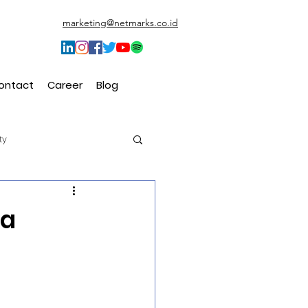
marketing@netmarks.co.id
ontact
Career
Blog
ty
t (CEM)
ta