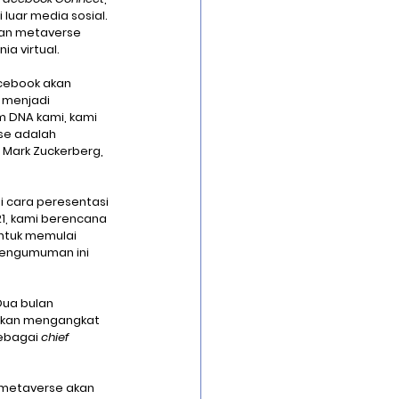
luar media sosial. 
kan metaverse 
ia virtual.
cebook akan 
 menjadi 
m DNA kami, kami 
e adalah 
 Mark Zuckerberg, 
i cara peresentasi 
1, kami berencana 
ntuk memulai 
Pengumuman ini 
ua bulan 
 akan mengangkat 
ebagai 
chief 
metaverse akan 