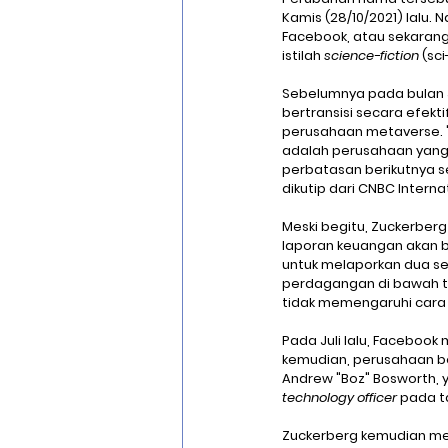
Kamis (28/10/2021) lalu.
Facebook, atau sekarang
istilah 
science-fiction
 (sc
Sebelumnya pada bulan 
bertransisi secara efek
perusahaan metaverse. "H
adalah perusahaan yang
perbatasan berikutnya se
dikutip dari CNBC Interna
Meski begitu, Zuckerberg
laporan keuangan akan b
untuk melaporkan dua se
perdagangan di bawah ti
tidak memengaruhi cara
Pada Juli lalu, Faceboo
kemudian, perusahaan be
Andrew "Boz" Bosworth, ya
technology officer
 pada t
Zuckerberg kemudian me