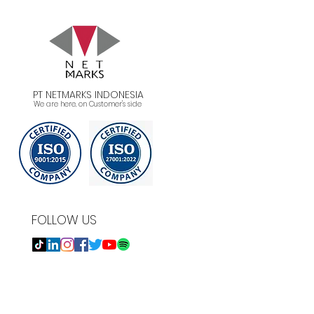
faat, Cara Kerja, dan
toh Penerapannya
PT NETMARKS INDONESIA
We are here, on Customer's side
FOLLOW US