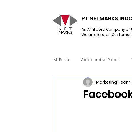
PT NETMARKS INDO
An Affiliated Company of 
We are here, on Customer'
All Posts
Collaborative Robot
Marketing Team 
Network Infrastructure
Hyperc
Facebook
Snow Software
RealWear
Learning Management System