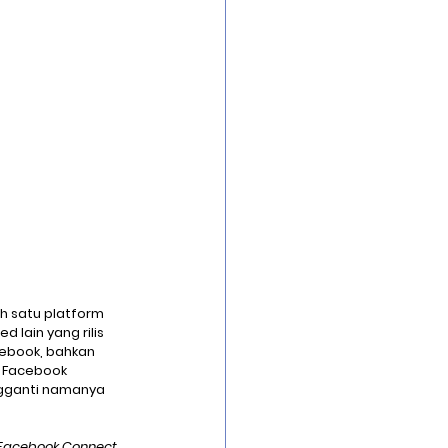
Security Infrastrucure
uard
h satu platform 
lain yang rilis 
cebook, bahkan 
 Facebook 
ngganti namanya 
ty Facebook Connect
, 