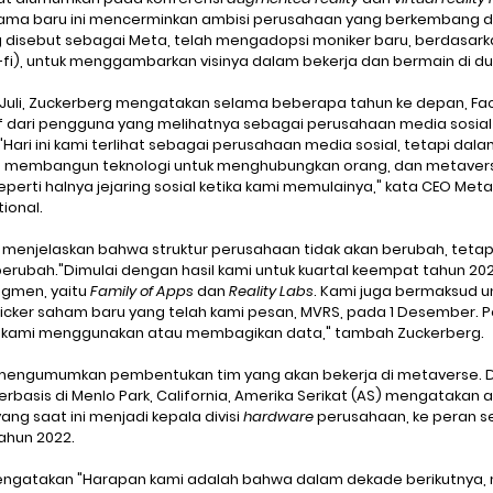
 Nama baru ini mencerminkan ambisi perusahaan yang berkembang di 
 disebut sebagai Meta, telah mengadopsi moniker baru, berdasar
i-fi), untuk menggambarkan visinya dalam bekerja dan bermain di dun
Juli, Zuckerberg mengatakan selama beberapa tahun ke depan, Fa
tif dari pengguna yang melihatnya sebagai perusahaan media sosial
ari ini kami terlihat sebagai perusahaan media sosial, tetapi dala
 membangun teknologi untuk menghubungkan orang, dan metavers
perti halnya jejaring sosial ketika kami memulainya," kata CEO Meta
tional.
 menjelaskan bahwa struktur perusahaan tidak akan berubah, tetap
erubah."Dimulai dengan hasil kami untuk kuartal keempat tahun 202
gmen, yaitu 
Family of Apps
 dan 
Reality Labs
. Kami juga bermaksud u
cker saham baru yang telah kami pesan, MVRS, pada 1 Desember. 
 kami menggunakan atau membagikan data," tambah Zuckerberg.
k mengumumkan pembentukan tim yang akan bekerja di metaverse. D
rbasis di Menlo Park, California, Amerika Serikat (AS) mengatakan
ng saat ini menjadi kepala divisi 
hardware
 perusahaan, ke peran s
ahun 2022.
ngatakan "Harapan kami adalah bahwa dalam dekade berikutnya, 