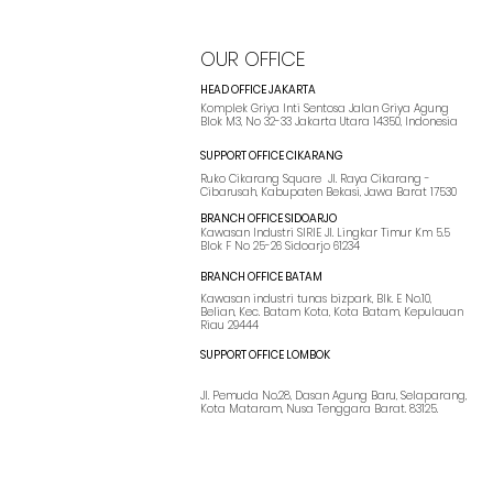
Penerapan, dan
Tantangannya
OUR OFFICE
HEAD OFFICE JAKARTA
Komplek Griya Inti Sentosa Jalan Griya Agung
Blok M3, No 32-33 Jakarta Utara 14350, Indonesia
SUPPORT OFFICE CIKARANG
Ruko Cikarang Square Jl. Raya Cikarang -
Cibarusah, Kabupaten Bekasi, Jawa Barat 17530
BRANCH OFFICE SIDOARJO
Kawasan Industri SIRIE Jl. Lingkar Timur Km 5.5
Blok F No 25-26 Sidoarjo 61234
BRANCH OFFICE BATAM
Kawasan industri tunas bizpark, Blk. E No.10,
Belian, Kec. Batam Kota, Kota Batam, Kepulauan
Riau 29444
SUPPORT OFFICE LOMBOK
Jl. Pemuda No.28, Dasan Agung Baru, Selaparang,
Kota Mataram, Nusa Tenggara Barat. 83125.