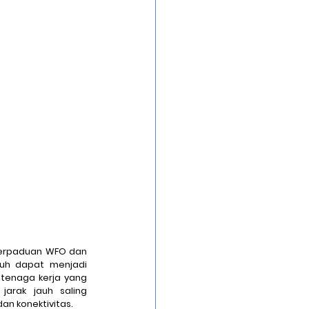
Security Infrastrucure
uard
erpaduan WFO dan 
uh dapat menjadi 
tenaga kerja yang 
arak jauh saling 
n konektivitas. 