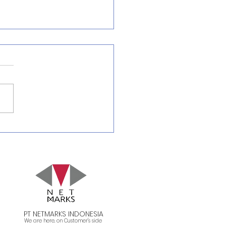
tinet Secure SD-WAN:
usi Jaringan Aman
k Bisnis Modern
PT NETMARKS INDONESIA
We are here, on Customer's side