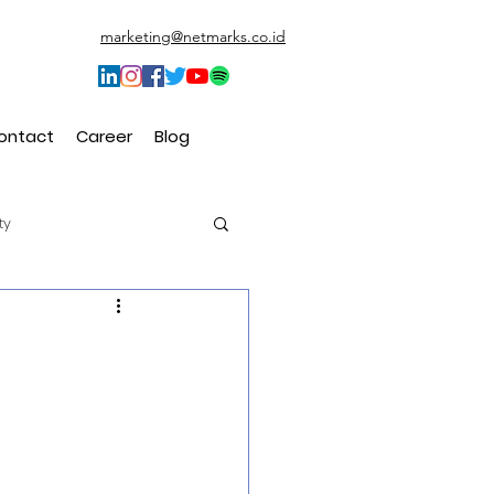
marketing@netmarks.co.id
ontact
Career
Blog
ty
t (CEM)