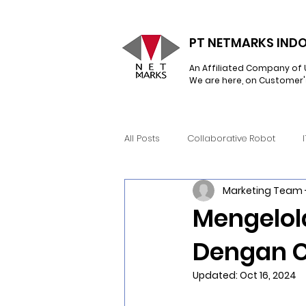
PT NETMARKS INDO
An Affiliated Company of 
We are here, on Customer'
All Posts
Collaborative Robot
Marketing Team 
Network Infrastructure
Hyperc
Mengelol
Dengan C
Snow Software
RealWear
Updated:
Oct 16, 2024
Learning Management System