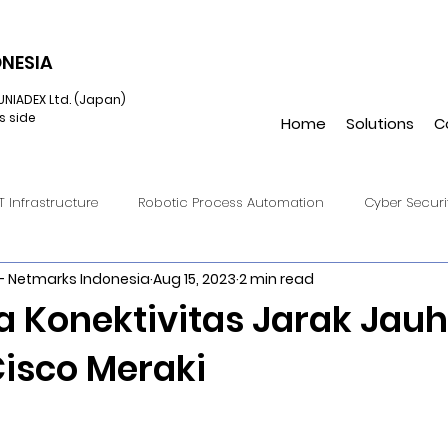
NESIA
UNIADEX Ltd. (Japan)
s side
Home
Solutions
C
IT Infrastructure
Robotic Process Automation
Cyber Securi
- Netmarks Indonesia
Aug 15, 2023
2 min read
onverged Infrastructure
IIoT
Cloud Endpoint Managemen
a Konektivitas Jarak Jauh
isco Meraki
Virtual Reality
UiPath
Hulft8
DataSpider
Hulft
Amazon S3
Automation Anywhere
Augmented Reality