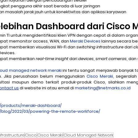
gan layanan dengan pencadangan seluler
at pengguna akhir saat berada di luar jaringan
masalah jarak jauh untuk konektivitas dan aplikasi karyawan
lebihan Dashboard dari Cisco 
TI untuk mengidentifikasi klien VPN dengan cepat di dalam organi
pat memonitor access, WAN, dan 
Meraki Devices
 lainnya secara b
at memberikan visualisasi Wi-Fi dan 
switching infrastructure
 dari 
cl
evices. 
apat memberikan 
real-time insight
 dari 
devices
, 
smart cameras
, dan
cloud managed network meraki
 ini tentu sangat menjawab banyak t
an. Jika perusahaan belum menggunakan 
Cisco Meraki
, segeralah
ltasi maupun demo terkait produk-produk Cisco, silahkan men
ontact us
 di website ini atau email di 
marketing@netmarks.co.id
m/products/meraki-dashboard/
om/blog/2022/03/powering-the-remote-workforce/
nfrastructure
Cisco
Cisco Meraki
Cloud Managed Network