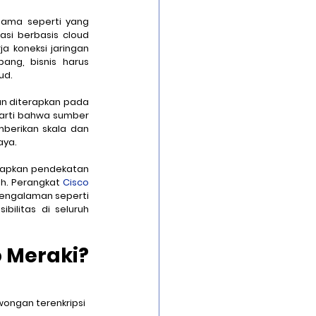
sama seperti yang 
si berbasis cloud 
a koneksi jaringan 
ng, bisnis harus 
ud. 
an diterapkan pada 
rarti bahwa sumber 
berikan skala dan 
aya.
rapkan pendekatan 
uh. Perangkat 
Cisco 
pengalaman seperti 
bilitas di seluruh 
 Meraki?
wongan terenkripsi