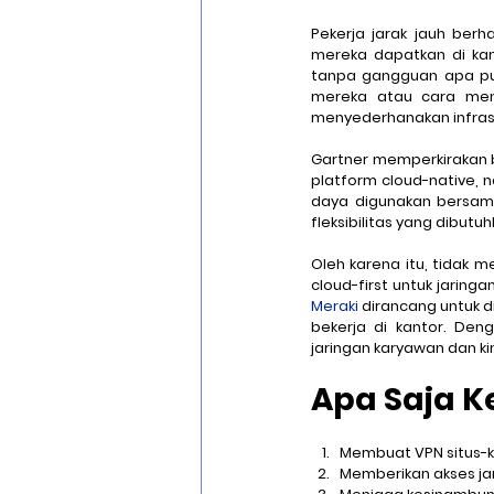
Pekerja jarak jauh ber
mereka dapatkan di kan
tanpa gangguan apa pun. 
mereka atau cara meng
menyederhanakan infrast
Gartner memperkirakan b
platform cloud-native, n
daya digunakan bersama
fleksibilitas yang dibut
Oleh karena itu, tidak
cloud-first untuk jaring
Meraki
 dirancang untuk d
bekerja di kantor. De
jaringan karyawan dan kin
Apa Saja K
Membuat VPN situs-k
Memberikan akses jar