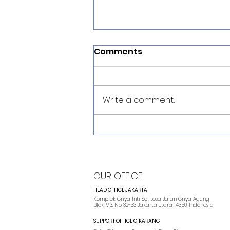
Comments
Write a comment...
AWS Public Cloud vs
Hybrid Cloud: Mana yang
Tepat untuk
Perusahaan?
OUR OFFICE
HEAD OFFICE JAKARTA
Komplek Griya Inti Sentosa Jalan Griya Agung
Blok M3, No 32-33 Jakarta Utara 14350, Indonesia
SUPPORT OFFICE CIKARANG