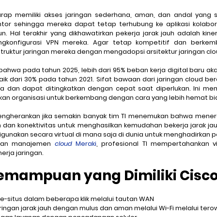
harap memiliki akses jaringan sederhana, aman, dan andal yang 
tor sehingga mereka dapat tetap terhubung ke aplikasi kolabora
Hal terakhir yang dikhawatirkan pekerja jarak jauh adalah kinerj
konfigurasi VPN mereka. Agar tetap kompetitif dan berkemba
ruktur jaringan mereka dengan mengadopsi arsitektur jaringan clo
ahwa pada tahun 2025, lebih dari 95% beban kerja digital baru ak
aik dari 30% pada tahun 2021. Sifat bawaan dari jaringan cloud be
 dan dapat ditingkatkan dengan cepat saat diperlukan. Ini mem
uhkan organisasi untuk berkembang dengan cara yang lebih hemat bi
 mengherankan jika semakin banyak tim TI menemukan bahwa mene
an dan konektivitas untuk menghasilkan kemudahan bekerja jarak ja
igunakan secara virtual di mana saja di dunia untuk menghadirkan 
ngan manajemen 
cloud
 Meraki
, profesional TI mempertahankan visi
erja jaringan.
emampuan yang Dimiliki Cisco
e-situs dalam beberapa klik melalui tautan WAN
ingan jarak jauh dengan mulus dan aman melalui Wi-Fi melalui tero