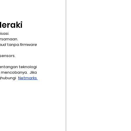
Meraki
sasi.
ersamaan.
oud
 tanpa 
firmware
 sensors.
antangan teknologi 
 mencobanya. Jika 
ghubungi 
Netmarks 