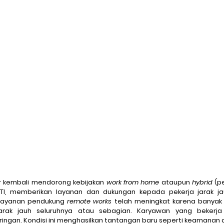
Ransomware
Ransomware-as-a-Service
Cybereason
tion
DarkTracer
Offline Events
E-Learning
IP-g
ar kembali mendorong kebijakan 
work from home
 ataupun 
hybrid
 (p
 TI, memberikan layanan dan dukungan kepada pekerja jarak ja
layanan pendukung 
remote works
 telah meningkat karena banyak 
arak jauh seluruhnya atau sebagian. Karyawan yang bekerja j
ingan. Kondisi ini menghasilkan tantangan baru seperti keamanan da