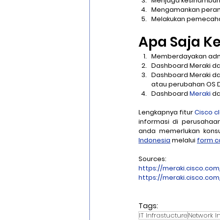
Menjaga kesinambun
Mengamankan perangk
Melakukan pemecahan 
Apa Saja Ke
Memberdayakan admin 
Dashboard Meraki da
Dashboard Meraki dap
atau perubahan OS D
Dashboard 
Meraki
 d
Lengkapnya fitur 
Cisco 
informasi di perusaha
anda memerlukan konsu
Indonesia
 melalui 
form c
Sources:
https://meraki.cisco.co
https://meraki.cisco.c
Tags:
IT Infrastucture
Network I