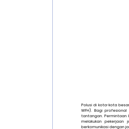
Optical Character Recognition
Cisco Zero Trust
Cloud Migra
Polusi di kota-kota bes
WFH). Bagi profesional
tantangan. Permintaan 
melakukan pekerjaan j
berkomunikasi dengan jar