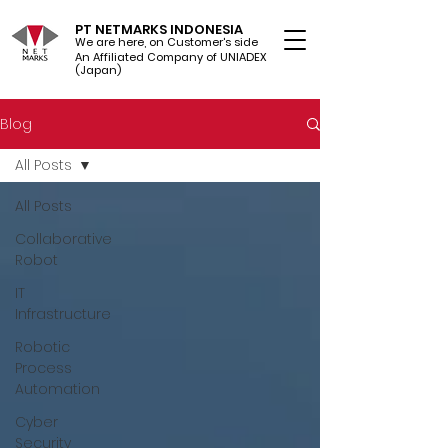
PT NETMARKS INDONESIA
We are here, on Customer's side
An Affiliated Company of UNIADEX Ltd.
(Japan)
Blog
All Posts
All Posts
Collaborative
Robot
IT
Infrastructure
Robotic
Process
Automation
Cyber
Security