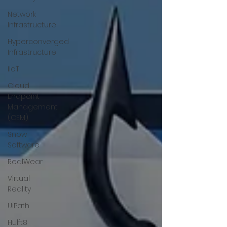
Network
Infrastructure
Hyperconverged
Infrastructure
IIoT
Cloud
Endpoint
Management
(CEM)
Snow
Software
RealWear
Virtual
Reality
UiPath
Hulft8