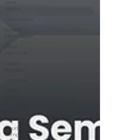
as-a-
Service
Cybereason
Security
Infrastrucure
Cisco
Zero Trust
Cloud
Migration
DarkTracer
Offline
Events
E-Learning
IP-guard
Cloud
Computing