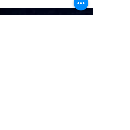
yang Perlu Diketahui
Bayangkan website perusahaan tidak dapat diakses
saat pelanggan sedang melakukan transaksi penting.
Atau aplikasi bisnis yang menjadi tulang punggung
operasional tiba-tiba melambat bahkan berhenti
berfungsi tanpa peringatan. Dalam banyak kasus,
kondisi tersebut dapat disebabkan oleh DDoS Attack
(Distributed Denial of Service Attack), salah satu
ancaman siber yang terus meningkat dan menjadi
perhatian organisasi di seluruh dunia. DDoS Attack
merupakan serangan siber yang bert