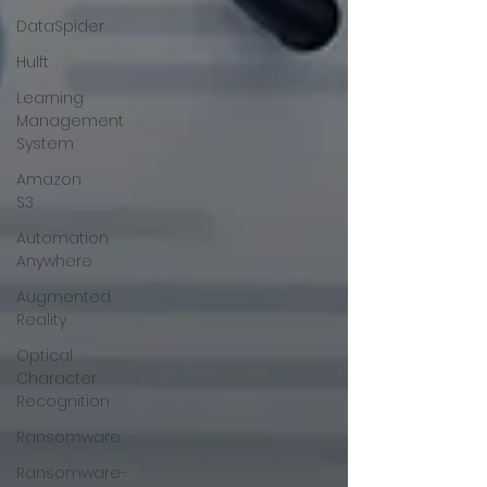
DataSpider
Hulft
Learning
Management
System
Amazon
S3
Automation
Anywhere
Augmented
Reality
Optical
Character
Recognition
Ransomware
Ransomware-