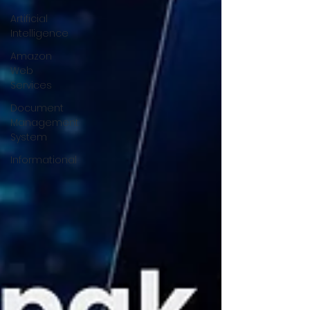
Artificial
Intelligence
Amazon
Web
Services
Document
Management
System
Informational