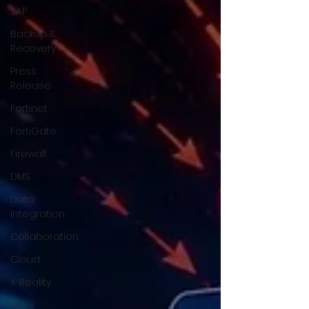
SAP
Backup &
Recovery
Press
Release
Fortinet
FortiGate
Firewall
DMS
Data
Integration
Collaboration
Cloud
X-Reality
RPA