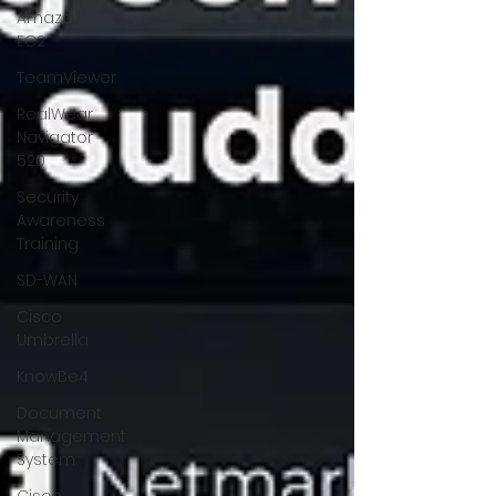
Amazon
EC2
TeamViewer
RealWear
Navigator
520
Security
Awareness
Training
SD-WAN
Cisco
Umbrella
KnowBe4
Document
Management
System