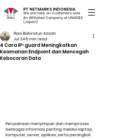
PT NETMARKS INDONESIA
We are here, on Customer's side
An Affiliated Company of UNIADEX Ltd.
(Japan)
Rani Bahiratun Azizah
Jul 24
5 min read
4 Cara IP-guard Meningkatkan
Keamanan Endpoint dan Mencegah
Kebocoran Data
Perusahaan menyimpan dan memproses 
berbagai informasi penting melalui laptop, 
komputer, server, aplikasi, serta perangkat 