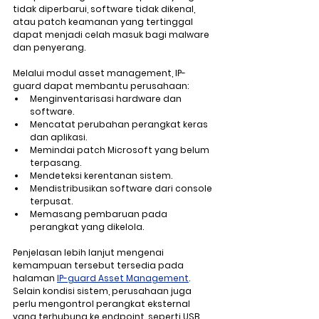
tidak diperbarui, software tidak dikenal, 
atau patch keamanan yang tertinggal 
dapat menjadi celah masuk bagi malware 
dan penyerang.
Melalui modul asset management, IP-
guard dapat membantu perusahaan:
Menginventarisasi hardware dan 
software.
Mencatat perubahan perangkat keras 
dan aplikasi.
Memindai patch Microsoft yang belum 
terpasang.
Mendeteksi kerentanan sistem.
Mendistribusikan software dari console 
terpusat.
Memasang pembaruan pada 
perangkat yang dikelola.
Penjelasan lebih lanjut mengenai 
kemampuan tersebut tersedia pada 
halaman 
IP-guard Asset Management
.
Selain kondisi sistem, perusahaan juga 
perlu mengontrol perangkat eksternal 
yang terhubung ke endpoint, seperti USB 