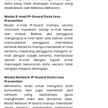
data yang tidak disengaja maupun yang 
disebabkan oleh 
Malicious Behaviors
.
Modul E-mail IP-Guard Data Loss 
Prevention
Modul 
e-mail IP-Guard mampu secara 
otomatis merekam setiap e-mail keluar 
dan masuk. Bahkan jika pengguna 
menghapus e-mail akan ada salinan untuk 
memudahkan pengguna memeriksa 
kembali. Modul ini mampu memblokir e-mail 
tertentu, melarang pengguna mengirim e-
mail dengan subjek tertentu, membatasi 
ukuran e-mail dengan tujuan untuk 
mencegah kebocoran data secara tidak 
sengaja maupun disengaja.
Modul Network IP-Guard Data Loss 
Prevention
Membantu Anda untuk mengatur arah 
komunikasi dan juga memblokir 
port 
network yang berbahaya guna 
menghindari risiko dan ancaman siber. 
Modul Network IP-Guard mampu memblokir 
akses tertentu, memberikan peringatan 