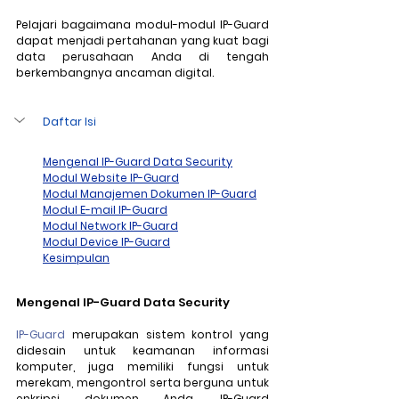
Pelajari bagaimana modul-modul IP-Guard 
dapat menjadi pertahanan yang kuat bagi 
data perusahaan Anda di tengah 
berkembangnya ancaman digital.
Daftar Isi
Mengenal IP-Guard Data Security
Modul Website IP-Guard
Modul Manajemen Dokumen IP-Guard
Modul E-mail IP-Guard
Modul Network IP-Guard
Modul Device IP-Guard
Kesimpulan
Mengenal IP-Guard Data Security
IP-Guard
 merupakan sistem kontrol yang 
didesain untuk keamanan informasi 
komputer, juga memiliki fungsi untuk 
merekam, mengontrol serta berguna untuk 
enkripsi dokumen Anda. IP-Guard 