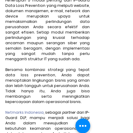
Penerapan 5 modul penting dari IP-Guard 
Data Loss Prevention yang meliputi website, 
dokumen manajemen, e-mail, network dan 
device merupakan upaya untuk 
memaksimalkan perlindungan data 
perusahaan Anda secara efektif dan 
sangat efisien. Setiap modul memberikan 
perlindungan yang krusial terhadap 
ancaman maupun serangan siber yang 
semakin beragam, dengan implementasi 
yang sangat mudah tanpa perlu 
mengganti struktur IT yang sudah ada. 
Bersama kombinasi strategi yang tepat 
data loss prevention, Anda dapat 
menciptakan lingkungan bisnis yang aman 
dan lebih tangguh untuk perusahaan Anda. 
Tidak hanya itu, Anda juga bisa 
membangun serta meningkatkan 
kepercayaan dalam operasional bisnis.
Netmarks Indonesia
, sebagai 
partner 
dari IP-
Guard DLP, mampu menjadi solusi bagi 
Anda dalam mewujudkan seluruh 
kebutuhan keamanan operasional dan 