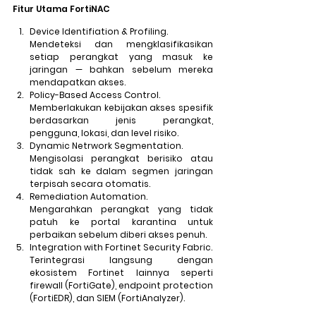
Fitur Utama FortiNAC
Device Identifiation & Profiling. 
Mendeteksi dan mengklasifikasikan 
setiap perangkat yang masuk ke 
jaringan — bahkan sebelum mereka 
mendapatkan akses.
Policy-Based Access Control.
Memberlakukan kebijakan akses spesifik 
berdasarkan jenis perangkat, 
pengguna, lokasi, dan level risiko.
Dynamic Netrwork Segmentation.
Mengisolasi perangkat berisiko atau 
tidak sah ke dalam segmen jaringan 
terpisah secara otomatis.
Remediation Automation.
Mengarahkan perangkat yang tidak 
patuh ke portal karantina untuk 
perbaikan sebelum diberi akses penuh.
Integration with Fortinet Security Fabric.
Terintegrasi langsung dengan 
ekosistem Fortinet lainnya seperti 
firewall (FortiGate), endpoint protection 
(FortiEDR), dan SIEM (FortiAnalyzer).