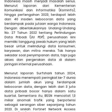
Indonesia masih menjadi masalah serius. 
Menurut laporan dari Kementerian 
Komunikasi dan Informatika (Kominfo), 
hingga pertengahan 2023, terdapat lebih 
dari 40 insiden kebocoran data yang 
berdampak pada jutaan warga Indonesia. 
Dengan diberlakukannya Undang-Undang 
No. 27 Tahun 2022 tentang Perlindungan 
Data Pribadi (UU PDP), perusahaan kini 
memiliki tanggung jawab hukum yang lebih 
besar untuk melindungi data konsumen, 
karyawan, dan mitra mereka. Tak hanya 
sekadar soal penyimpanan data, tapi juga 
akses dan pergerakan data di dalam 
jaringan internal perusahaan.
Menurut laporan Surfshark tahun 2024, 
Indonesia menempati peringkat ke-7 dunia 
dalam jumlah akun yang terdampak 
kebocoran data, dengan lebih dari 3 juta 
data pribadi bocor hanya dalam satu 
kuartal. Sementara itu, BSSN mencatat 1,3 
miliar anomali trafik yang berpotensi 
sebagai serangan siber sepanjang tahun 
2023. Di sinilah Fortinet Network Access 