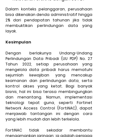
Dalam konteks pelanggaran, perusahaan 
bisa dikenakan denda administratif hingga 
2% dari pendapatan tahunan jika tidak 
membuktikan perlindungan data yang 
layak.
Kesimpulan
Dengan berlakunya Undang-Undang 
Perlindungan Data Pribadi (UU PDP) No. 27 
Tahun 2022, setiap perusahaan yang 
mengelola data pribadi harus mematuhi 
sejumlah kewajiban yang mencakup 
keamanan dan perlindungan data, serta 
kontrol akses yang ketat. Bagi banyak 
bisnis, hal ini bisa terasa membingungkan 
dan menantang. Namun, implementasi 
teknologi tepat guna, seperti Fortinet 
Network Access Control (FortiNAC), dapat 
menjawab tantangan ini dengan cara 
yang lebih mudah dan lebih terkelola.
FortiNAC tidak sekadar membantu 
mengamankan jaringan; ia adalah penjaga 