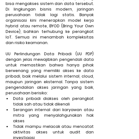
bisa mengakses sistem dan data tersebut. 
Di lingkungan bisnis modern, jaringan 
perusahaan tidak lagi statis. Banyak 
organisasi kini menerapkan model kerja 
hybrid atau remote, BYOD (Bring Your Own 
Device), bahkan terhubung ke perangkat 
IoT. Semua ini menambah kompleksitas 
dan risiko keamanan. 
UU Perlindungan Data Pribadi (UU PDP) 
dengan jelas mewajibkan pengendali data 
untuk memastikan bahwa hanya pihak 
berwenang yang memiliki akses ke data 
pribadi, baik melalui sistem internal, cloud, 
maupun jaringan eksternal. Tanpa sistem 
pengendalian akses jaringan yang baik, 
perusahaan berisiko:
Data pribadi diakses oleh perangkat 
tidak sah atau tidak dikenali
Serangan internal dari karyawan atau 
mitra yang menyalahgunakan hak 
akses
Tidak mampu melacak atau mencatat 
aktivitas akses untuk audit dan 
investigasi