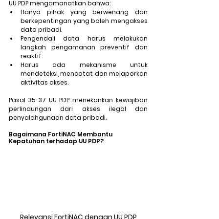
UU PDP mengamanatkan bahwa: 
Hanya pihak yang berwenang dan 
berkepentingan yang boleh mengakses 
data pribadi.
Pengendali data harus melakukan 
langkah pengamanan preventif dan 
reaktif.
Harus ada mekanisme untuk 
mendetek
si, mencatat d
an melaporkan 
aktivitas akses.
Pasal 35-37 UU PD
P
 menekankan kewajiban 
perlindungan dari akses ilegal dan 
penyalahgunaan data pribadi.
Bagaimana FortiNAC Membantu 
Kepatuhan terhadap UU PDP?
Relevansi FortiNAC dengan UU PDP