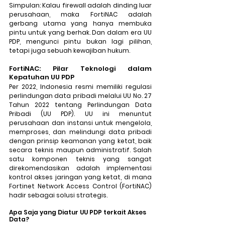
Simpulan: 
Kalau firewall adalah dinding luar 
perusahaan, maka FortiNAC adalah 
gerbang utama yang hanya membuka 
pintu untuk yang berhak. Dan dalam era UU 
PDP, mengunci pintu bukan lagi pilihan, 
tetapi juga sebuah kewajiban hukum.
FortiNAC: Pilar Teknologi dalam 
Kepatuhan UU PDP
Per 2022, Indonesia resmi memiliki regulasi 
perlindungan data pribadi melalui UU No. 27 
Tahun 2022 tentang Perlindungan Data 
Pribadi (UU PDP). UU ini menuntut 
perusahaan dan instansi untuk mengelola, 
memproses, dan melindungi data pribadi 
dengan prinsip keamanan yang ketat, baik 
secara teknis maupun administratif. Salah 
satu komponen teknis yang sangat 
direkomendasikan adalah implementasi 
kontrol akses jaringan yang ketat, di mana 
Fortinet Network Access Control (FortiNAC) 
hadir sebagai solusi strategis.
Apa Saja yang Diatur UU PDP terkait Akses 
Data?