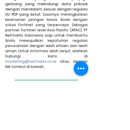
gerbang yang melindungi data pribadi 
dengan mendalam, sesuai dengan regulasi 
UU PDP yang ketat. 
Saatnya meningkatkan 
keamanan jaringan bisnis Anda dengan 
solusi Fortinet yang terpercaya. Sebagai 
partner Fortinet level Asia Pasific (APAC), PT 
Netmarks Indonesia siap untuk membantu 
Anda mewujudkan kepatuhan regulasi 
perusahaan dengan lebih efisien dan lebih 
aman. Untuk informasi lebih lanjut, silahkan 
hubungi kami di 
marketing@netmarks.co.id
 atau dengan 
klik tombol di bawah. 
Konsultasi Gratis Sekarang!
Sumber: 
https://www.netmarks.co.id/post/fitur-
unggulan-fortinet
https://www.fortinet.com/products/network