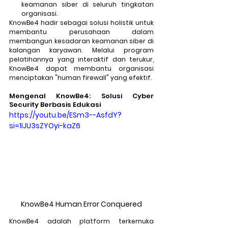
keamanan siber di seluruh tingkatan 
organisasi. 
KnowBe4 hadir sebagai solusi holistik untuk 
membantu perusahaan dalam 
membangun kesadaran keamanan siber di 
kalangan karyawan. Melalui program 
pelatihannya yang interaktif dan terukur, 
KnowBe4 dapat membantu organisasi 
menciptakan "human firewall" yang efektif. 
Mengenal KnowBe4: Solusi Cyber 
Security Berbasis Edukasi
https://youtu.be/ESm3--AsfdY?
si=1IJU3sZYOyi-kaZ6
KnowBe4 Human Error Conquered
KnowBe4 adalah platform terkemuka 