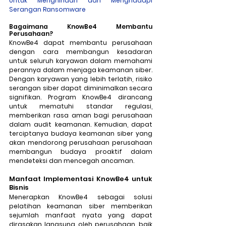
Untuk Menghindari dan Menghadapi 
Serangan Ransomware
Bagaimana KnowBe4 Membantu 
Perusahaan? 
KnowBe4 dapat membantu perusahaan 
dengan cara membangun kesadaran 
untuk seluruh karyawan dalam memahami 
perannya dalam menjaga keamanan siber. 
Dengan karyawan yang lebih terlatih, risiko 
serangan siber dapat diminimalkan secara 
signifikan. Program KnowBe4 dirancang 
untuk mematuhi standar regulasi, 
memberikan rasa aman bagi perusahaan 
dalam audit keamanan. Kemudian, dapat 
terciptanya budaya keamanan siber yang 
akan mendorong perusahaan perusahaan 
membangun budaya proaktif dalam 
mendeteksi dan mencegah ancaman. 
Manfaat Implementasi KnowBe4 untuk 
Bisnis
Menerapkan KnowBe4 sebagai solusi 
pelatihan keamanan siber memberikan 
sejumlah manfaat nyata yang dapat 
dirasakan langsung oleh perusahaan, baik 