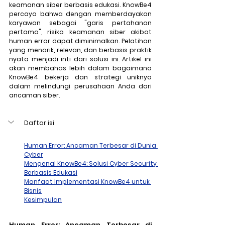
keamanan siber berbasis edukasi. KnowBe4 
percaya bahwa dengan memberdayakan 
karyawan sebagai "garis pertahanan 
pertama", risiko keamanan siber akibat 
human error dapat diminimalkan. Pelatihan 
yang menarik, relevan, dan berbasis praktik 
nyata menjadi inti dari solusi ini. Artikel ini 
akan membahas lebih dalam bagaimana 
KnowBe4 bekerja dan strategi uniknya 
dalam melindungi perusahaan Anda dari 
ancaman siber.
Daftar isi
Human Error: Ancaman Terbesar di Dunia 
Cyber
Mengenal KnowBe4: Solusi Cyber Security 
Berbasis Edukasi
Manfaat Implementasi KnowBe4 untuk 
Bisnis
Kesimpulan
Human Error: Ancaman Terbesar di 