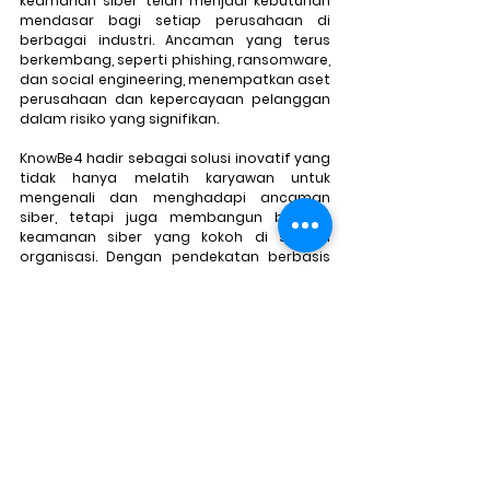
keamanan siber telah menjadi kebutuhan 
mendasar bagi setiap perusahaan di 
berbagai industri. Ancaman yang terus 
berkembang, seperti phishing, ransomware, 
dan social engineering, menempatkan aset 
perusahaan dan kepercayaan pelanggan 
dalam risiko yang signifikan.
KnowBe4 hadir sebagai solusi inovatif yang 
tidak hanya melatih karyawan untuk 
mengenali dan menghadapi ancaman 
siber, tetapi juga membangun budaya 
keamanan siber yang kokoh di seluruh 
organisasi. Dengan pendekatan berbasis 
simulasi dan pelatihan interaktif, KnowBe4 
membuktikan bahwa manusia adalah 
pertahanan pertama dan terbaik melawan 
ancaman siber.
Keamanan siber adalah investasi yang 
tidak bisa ditunda. Dengan memulai 
pelatihan bersama KnowBe4, perusahaan 
tidak hanya melindungi data dan aset 
mereka, tetapi juga menciptakan 
lingkungan kerja yang lebih aman, efisien, 