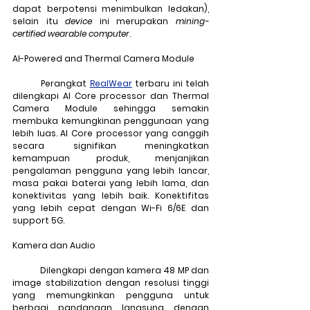
dapat berpotensi menimbulkan ledakan
), 
selain itu 
device
 ini merupakan 
mining-
certified wearable computer
.
AI-Powered and Thermal Camera Module
	Perangkat 
RealWear
 terbaru ini telah 
dilengkapi 
AI Core processor
 dan 
Thermal 
Camera Module
 sehingga semakin 
membuka kemungkinan penggunaan yang 
lebih luas. AI Core processor yang canggih 
secara signifikan meningkatkan 
kemampuan produk, menjanjikan 
pengalaman pengguna yang lebih lancar, 
masa pakai baterai yang lebih lama, dan 
konektivitas yang lebih baik. Konektifitas 
yang lebih cepat dengan Wi-Fi 6/6E dan 
support 5G.
Kamera dan Audio
	Dilengkapi dengan kamera 48 MP dan 
image stabilization
 dengan resolusi tinggi 
yang memungkinkan pengguna untuk 
berbagi pandangan langsung dengan 