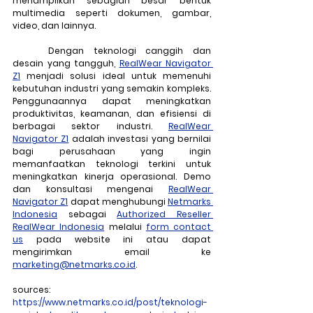
menampilkan sebagian besar bentuk 
multimedia seperti dokumen, gambar, 
video, dan lainnya.
	Dengan teknologi canggih dan 
desain yang tangguh, 
RealWear Navigator 
Z1
 menjadi solusi ideal untuk memenuhi 
kebutuhan industri yang semakin kompleks. 
Penggunaannya dapat meningkatkan 
produktivitas, keamanan, dan efisiensi di 
berbagai sektor industri. 
RealWear 
Navigator Z1
 adalah investasi yang bernilai 
bagi perusahaan yang ingin 
memanfaatkan teknologi terkini untuk 
meningkatkan kinerja operasional. Demo 
dan konsultasi mengenai 
RealWear 
Navigator Z1
 dapat menghubungi 
Netmarks 
Indonesia
 sebagai 
Authorized Reseller 
RealWear Indonesia
 melalui 
form contact 
us
 pada website ini atau dapat 
mengirimkan email ke 
marketing@netmarks.co.id
.
sources:
https://www.netmarks.co.id/post/teknologi-