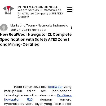
PT NETMARKS INDONESIA
We are here, on Customer's side
An Affiliated Company of UNIADEX Ltd.
(Japan)
Marketing Team - Netmarks Indonesia
Jan 24, 2024
3 min read
New RealWear Navigator Z1: Complete
Specification with Safety ATEX Zone 1
and Mining-Certified
	Pada tahun 2023 lalu, 
RealWear
 yang 
merupakan salah satu perusahaan 
teknologi terkemuka meluncurkan 
RealWear 
Navigator 520
 dengan kamera 
hyperdisplay
 yaitu layar yang lebih besar 