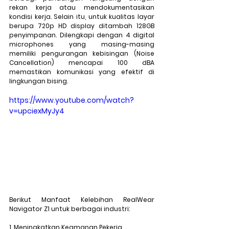
rekan kerja atau mendokumentasikan 
kondisi kerja. Selain itu, untuk kualitas layar 
berupa 720p HD display ditambah 128GB 
penyimpanan. Dilengkapi dengan 4 digital 
microphones yang masing-masing 
memiliki pengurangan kebisingan (Noise 
Cancellation) mencapai 100 dBA 
memastikan komunikasi yang efektif di 
lingkungan bising.
https://www.youtube.com/watch?
v=upciexMyJy4
Berikut Manfaat Kelebihan RealWear 
Navigator Z1 untuk berbagai industri:
1. Meningkatkan Keamanan Pekerja