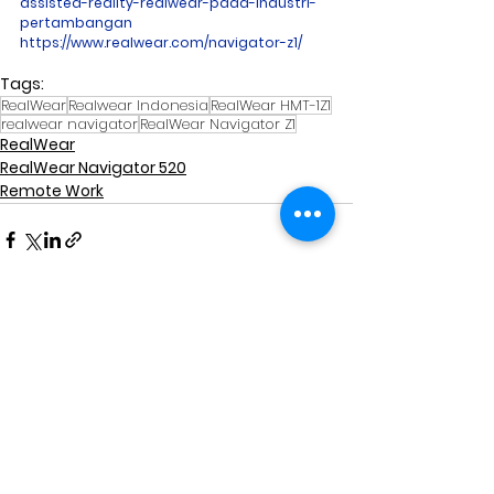
assisted-reality-realwear-pada-industri-
pertambangan
https://www.realwear.com/navigator-z1/
Tags:
RealWear
Realwear Indonesia
RealWear HMT-1Z1
realwear navigator
RealWear Navigator Z1
RealWear
RealWear Navigator 520
Remote Work
See All
Related Posts