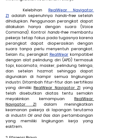
	Kelebihan 
RealWear Navigator 
Z1
 adalah sepenuhnya 
hands-free
 setelah 
dihidupkan. Penggunaan perangkat dapat 
dilakukan hanya dengan suara (
Voice 
Command
). Kontrol
 hands-free
 membantu 
pekerja tetap fokus pada tugasnya karena 
perangkat dapat dioperasikan dengan 
suara tanpa perlu menyentuh perangkat. 
Selain itu, perangkat 
RealWear
 kompatibel 
dengan alat pelindung diri (APD) termasuk 
topi, kacamata, masker, pelindung telinga, 
dan setelan hazmat sehingga dapat 
digunakan di hampir semua lingkungan 
industri. Ditambah fitur-fitur dan sertifikasi 
yang dimiliki 
RealWear Navigator Z1
 yang 
telah disebutkan diatas tentu semakin 
meyakinkan kemampuan 
RealWear 
Navigator Z1
 dalam meningkatkan 
keamanan pekerja di lapangan terutama 
di industri 
Oil and Gas
 dan pertambangan 
yang memiliki lingkungan kerja yang 
esktrem.
2. Efisiensi Biaya 