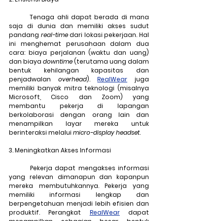
	Tenaga ahli dapat berada di mana 
saja di dunia dan memiliki akses sudut 
pandang 
real-time
 dari lokasi pekerjaan. Hal 
ini menghemat perusahaan dalam dua 
cara: biaya perjalanan (waktu dan uang) 
dan biaya 
downtime
 (terutama uang dalam 
bentuk kehilangan kapasitas dan 
penjadwalan 
overhead
). 
RealWear
 juga 
memiliki banyak mitra teknologi (misalnya 
Microsoft, Cisco dan Zoom) yang 
membantu pekerja di lapangan 
berkolaborasi dengan orang lain dan 
menampilkan layar mereka untuk 
berinteraksi melalui 
micro-display headset
.
3. Meningkatkan Akses Informasi
	Pekerja dapat mengakses informasi 
yang relevan dimanapun dan kapanpun 
mereka membutuhkannya. Pekerja yang 
memiliki informasi lengkap dan 
berpengetahuan menjadi lebih efisien dan 
produktif. Perangkat 
RealWear
 dapat 