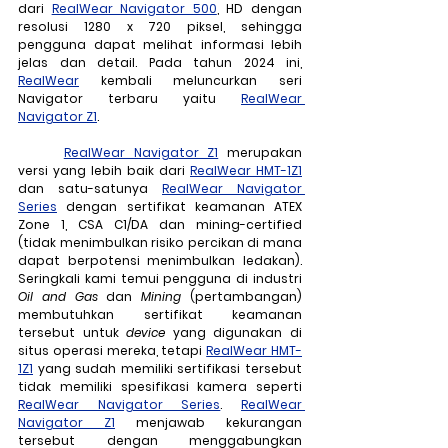
dari 
RealWear Navigator 500
, HD dengan 
resolusi 1280 x 720 piksel, sehingga 
pengguna dapat melihat informasi lebih 
jelas dan detail. Pada tahun 2024 ini, 
RealWear
 kembali meluncurkan seri 
Navigator terbaru yaitu 
RealWear 
Navigator Z1
.
RealWear Navigator Z1
 merupakan 
versi yang lebih baik dari 
RealWear HMT-1Z1
dan satu-satunya 
RealWear Navigator 
Series
 dengan sertifikat keamanan ATEX 
Zone 1, CSA C1/DA dan mining-certified 
(
tidak menimbulkan risiko percikan di mana 
dapat berpotensi menimbulkan ledakan
). 
Seringkali kami temui pengguna di industri 
Oil and Gas
 dan 
Mining
 (pertambangan) 
membutuhkan sertifikat keamanan 
tersebut untuk 
device
 yang digunakan di 
situs operasi mereka, tetapi 
RealWear HMT-
1Z1
 yang sudah memiliki sertifikasi tersebut 
tidak memiliki spesifikasi kamera seperti 
RealWear Navigator Series
. 
RealWear 
Navigator Z1
 menjawab kekurangan 
tersebut dengan menggabungkan 