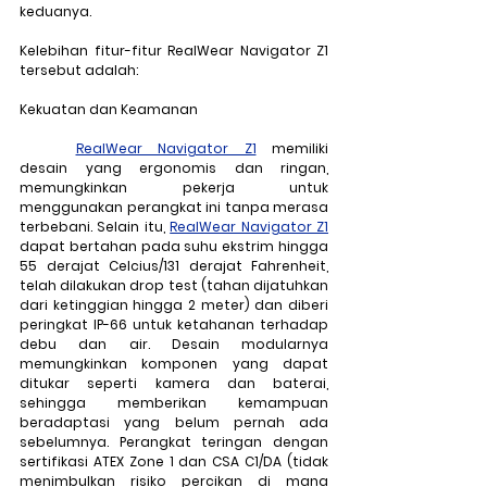
keduanya. 
Kelebihan fitur-fitur RealWear Navigator Z1 
tersebut adalah:
Kekuatan dan Keamanan
RealWear Navigator Z1
 memiliki 
desain yang ergonomis dan ringan, 
memungkinkan pekerja untuk 
menggunakan perangkat ini tanpa merasa 
terbebani. Selain itu, 
RealWear Navigator Z1
dapat bertahan pada suhu ekstrim hingga 
55 derajat Celcius/131 derajat Fahrenheit, 
telah dilakukan 
drop test
 (
tahan dijatuhkan 
dari ketinggian hingga 2 meter) dan diberi 
peringkat IP-66 untuk ketahanan terhadap 
debu dan air
. Desain modularnya 
memungkinkan komponen yang dapat 
ditukar seperti kamera dan baterai, 
sehingga memberikan kemampuan 
beradaptasi yang belum pernah ada 
sebelumnya. Perangkat teringan dengan 
sertifikasi 
ATEX Zone 1 dan CSA C1/DA
 (
tidak 
menimbulkan risiko percikan di mana 