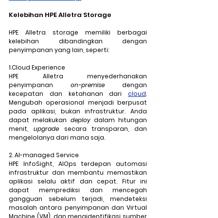
Kelebihan HPE Alletra Storage
HPE Alletra storage memiliki berbagai 
kelebihan dibandingkan dengan 
penyimpanan yang lain, seperti:
1.Cloud Experience
HPE Alletra menyederhanakan 
penyimpanan 
on-premise
 dengan 
kecepatan dan ketahanan dari 
cloud
. 
Mengubah operasional menjadi berpusat 
pada aplikasi, bukan infrastruktur. Anda 
dapat melakukan 
deploy
 dalam hitungan 
menit, 
upgrade
 secara transparan, dan 
mengelolanya dari mana saja.
2. AI-managed Service
HPE InfoSight
, AIOps terdepan automasi 
infrastruktur dan membantu memastikan 
aplikasi selalu aktif dan cepat. Fitur ini 
dapat memprediksi dan mencegah 
gangguan sebelum terjadi, mendeteksi 
masalah antara penyimpanan dan Virtual 
Machine (VM), dan mengidentifikasi sumber 