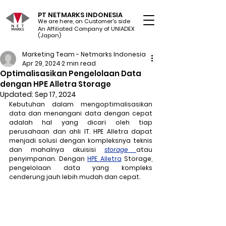
PT NETMARKS INDONESIA
We are here, on Customer's side
An Affiliated Company of UNIADEX Ltd.
(Japan)
Marketing Team - Netmarks Indonesia
Apr 29, 2024
2 min read
Optimalisasikan Pengelolaan Data
dengan HPE Alletra Storage
Updated:
Sep 17, 2024
Kebutuhan dalam mengoptimalisasikan 
data dan menangani data dengan cepat 
adalah hal yang dicari oleh tiap 
perusahaan dan ahli IT. HPE Alletra dapat 
menjadi solusi dengan kompleksnya teknis 
dan mahalnya akuisisi 
storage
atau 
penyimpanan. Dengan 
HPE Alletra
 Storage, 
pengelolaan data yang kompleks 
cenderung jauh lebih mudah dan cepat.