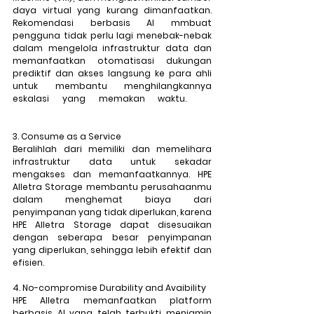
daya virtual yang kurang dimanfaatkan. 
Rekomendasi berbasis AI mmbuat 
pengguna tidak perlu lagi menebak-nebak 
dalam mengelola infrastruktur data dan 
memanfaatkan otomatisasi dukungan 
prediktif dan akses langsung ke para ahli 
untuk membantu menghilangkannya 
eskalasi yang memakan waktu. 
AI-
managed service
3. Consume as a Service
Beralihlah dari memiliki dan memelihara 
infrastruktur data untuk sekadar 
mengakses dan memanfaatkannya. HPE 
Alletra Storage membantu perusahaanmu 
dalam menghemat biaya dari 
penyimpanan yang tidak diperlukan, karena 
HPE Alletra Storage
dapat disesuaikan 
dengan seberapa besar penyimpanan 
yang diperlukan, sehingga lebih efektif dan 
efisien.
4. No-compromise Durability and Avaibility
HPE Alletra memanfaatkan platform 
berbasis AI yang telah terbukti menjamin 