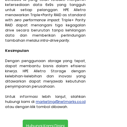
ketersediaan data 6x9s yang tangguh 
untuk setiap pelanggan. HPE Alletra 
menawarkan Triple+Parity RAID as standard 
with 
zero performance impact
. Triple+ Parity 
RAID dapat menangani tiga kegagalan 
drive secara berurutan tanpa kehilangan 
data dan memberikan perlindungan 
tambahan melalui 
intra-drive parity
.
Kesimpulan
Dengan penggunaan 
storage
 yang tepat, 
dapat membantu bisnis dalam efisiensi 
kinerja. HPE Alletra Storage dengan 
kelebihan-kelebihan dan inovasi yang 
ditawarkan dapat menjawab kebutuhan 
penyimpanan perusahaan.
Untuk informasi lebih lanjut, silahkan 
hubungi kami di 
marketing@netmarks.co.id
atau dengan klik tombol dibawah.
Hubungi Kami Disini