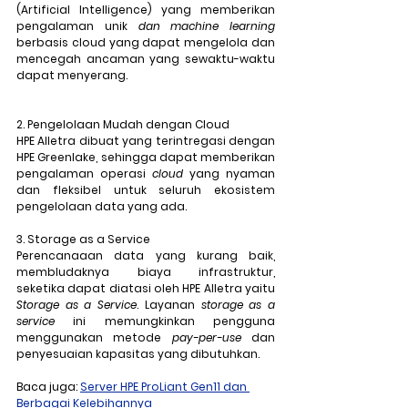
(Artificial Intelligence) yang memberikan 
pengalaman
unik
 dan machine learning
berbasis cloud yang dapat mengelola dan 
mencegah ancaman yang sewaktu-waktu 
dapat menyerang.
2. Pengelolaan Mudah dengan Cloud
HPE Alletra dibuat yang terintregasi dengan 
HPE Greenlake, sehingga dapat memberikan 
pengalaman operasi 
cloud 
yang nyaman 
dan fleksibel untuk seluruh ekosistem 
pengelolaan data yang ada.
3. Storage as a Service
Perencanaaan data yang kurang baik, 
membludaknya biaya infrastruktur, 
seketika dapat diatasi oleh HPE Alletra yaitu 
Storage as a Service
. Layanan 
storage as a 
service 
ini memungkinkan pengguna 
menggunakan metode 
pay-per-use 
dan 
penyesuaian kapasitas yang dibutuhkan.
Baca juga: 
Server HPE ProLiant Gen11 dan 
Berbagai Kelebihannya