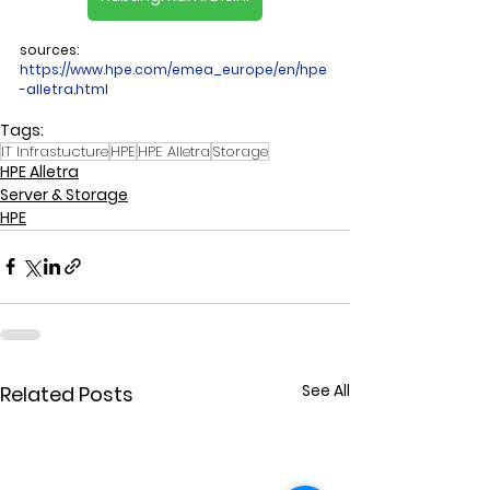
sources: 
https://www.hpe.com/emea_europe/en/hpe
-alletra.html
Tags:
IT Infrastucture
HPE
HPE Alletra
Storage
HPE Alletra
Server & Storage
HPE
See All
Related Posts