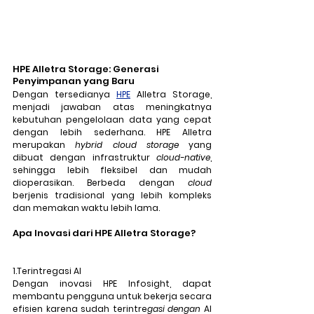
HPE Alletra Storage: Generasi 
Penyimpanan yang Baru
Dengan tersedianya 
HPE
 Alletra Storage, 
menjadi jawaban atas meningkatnya 
kebutuhan pengelolaan data yang cepat 
dengan lebih sederhana. HPE Alletra 
merupakan 
hybrid cloud storage 
yang 
dibuat dengan infrastruktur 
cloud-native
, 
sehingga lebih fleksibel dan mudah 
dioperasikan. Berbeda dengan 
cloud 
berjenis tradisional yang lebih kompleks 
dan memakan waktu lebih lama.
Apa Inovasi dari HPE Alletra Storage?
1.Terintregasi AI
Dengan inovasi HPE Infosight, dapat 
membantu pengguna untuk bekerja secara 
efisien karena sudah terintre
gasi dengan 
AI 