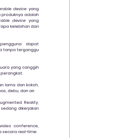
rable device
 yang 
dirancang khusus untuk digunakan di lingkungan kerja yang keras dan berbahaya. Salah satu produknya adalah 
able device
 yang 
dirancang khusus untuk mendukung pekerjaan di lapangan dan industri. Berikut adalah beberapa kelebihan dari 
pengguna dapat 
 tanpa terganggu 
uara yang canggih 
 perangkat.
n lama dan kokoh, 
s, debu, dan air.
ugmented Reality, 
sedang dikerjakan 
ideo conference, 
a secara 
real-time
.