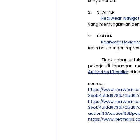
kenyamanan. 
2.      SHAPPER 
Rea
lWear Navigat
yang memungkinkan pengg
3.      BOLDER 
RealWear Navigat
lebih baik dengan repres
	Tidak sabar unt
pekerja di lapangan m
Authorized Reseller
 di I
sources:
https://www.realwear.c
35eb4c1dd978%7Cbd97d
https://www.realwear.c
35eb4c1dd978%7Cbd97d
action%3Aaction%3Dpop
https://www.netmarks.c