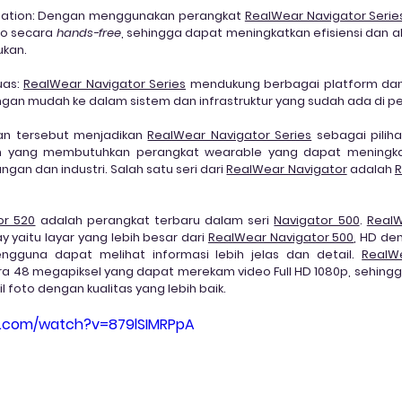
ation:
 Dengan menggunakan perangkat 
RealWear Navigator Serie
o secara 
hands-free
, sehingga dapat meningkatkan efisiensi dan a
ukan.
uas:
RealWear Navigator Series
 mendukung berbagai platform dan a
ngan mudah ke dalam sistem dan infrastruktur yang sudah ada di p
an tersebut menjadikan 
RealWear Navigator Series
 sebagai pilih
 yang membutuhkan perangkat wearable yang dapat meningkatk
angan dan industri. Salah satu seri dari 
RealWear Navigator
 adalah 
R
or 520
 adalah perangkat terbaru dalam seri 
Navigator 500
. 
RealW
ay
 yaitu layar yang lebih besar dari 
RealWear Navigator 500
, HD den
engguna dapat melihat informasi lebih jelas dan detail. 
RealW
a 48 megapiksel yang dapat merekam video Full HD 1080p, sehing
oto dengan kualitas yang lebih baik.
e.com/watch?v=879lSIMRPpA