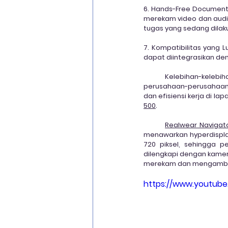
6. Hands-Free Document
merekam video dan audi
tugas yang sedang dilak
7. Kompatibilitas yang L
dapat diintegrasikan de
Kelebihan-kelebih
perusahaan-perusahaan
dan efisiensi kerja di lap
500
.
Realwear Navigat
menawarkan 
hyperdispl
720 piksel, sehingga p
dilengkapi dengan kamer
merekam dan mengambil f
https://www.youtub