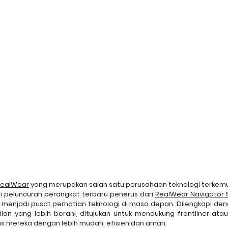
Ransomware
Ransomware-as-a-Service
Cybereason
tion
DarkTracer
Offline Events
E-Learning
IP-g
RealWear
 yang merupakan salah satu perusahaan teknologi terk
 peluncuran perangkat terbaru penerus dari 
RealWear Navigator 
p menjadi pusat perhatian teknologi di masa depan. Dilengkapi denga
lan yang lebih berani, ditujukan untuk mendukung frontliner atau
s mereka dengan lebih mudah, efisien dan aman.