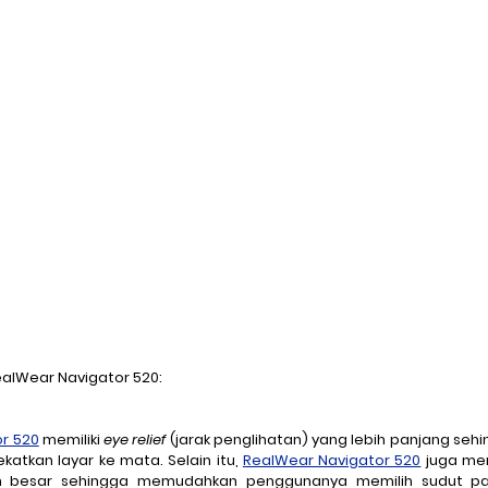
alWear Navigator 520:
r 520
 memiliki 
eye relief
 (jarak penglihatan) yang lebih panjang se
katkan layar ke mata. Selain itu, 
RealWear Navigator 520
 juga mem
ih besar sehingga memudahkan penggunanya memilih sudut pa