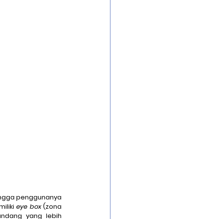
hingga penggunanya 
iliki 
eye box
 (zona 
ndang yang lebih 