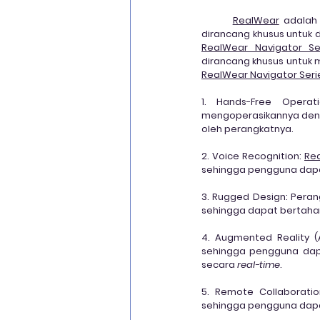
RealWear
 adalah
RealWear Navigator Se
RealWear Navigator Seri
1. 
Hands-Free Operati
mengoperasikannya deng
oleh perangkatnya.
2. Voice Recognition:
Rea
sehingga pengguna dapa
3. Rugged Design:
 Peran
sehingga dapat bertahan 
4. Augmented Reality (
sehingga pengguna dapa
secara 
real-time
.
5. Remote Collaboratio
sehingga pengguna dapat