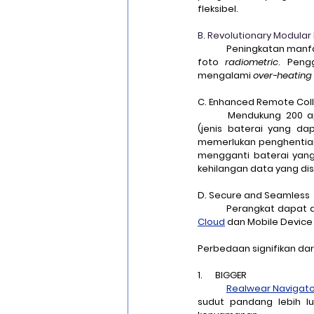
fleksibel. 
B. Revolutionary Modular
	Peningkatan manf
foto 
radiometric
. Peng
mengalami 
over-heating
C. Enhanced Remote Col
	Mendukung 200 a
(jenis baterai yang da
memerlukan penghentian
mengganti baterai yan
kehilangan data yang di
D. Secure and Seamless
	Perangkat dapat
Cloud
 dan Mobile Devic
Perbedaan signifikan dari
1.      BIGGER
Realwear Navigato
sudut pandang lebih lu