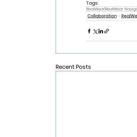
Tags:
RealWear
RealWear Navig
Collaboration
RealWe
Recent Posts