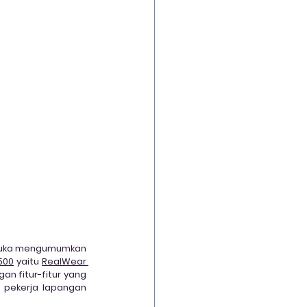
Security Infrastrucure
uard
emuka mengumumkan 
500
 yaitu 
RealWear 
n fitur-fitur yang 
 pekerja lapangan 