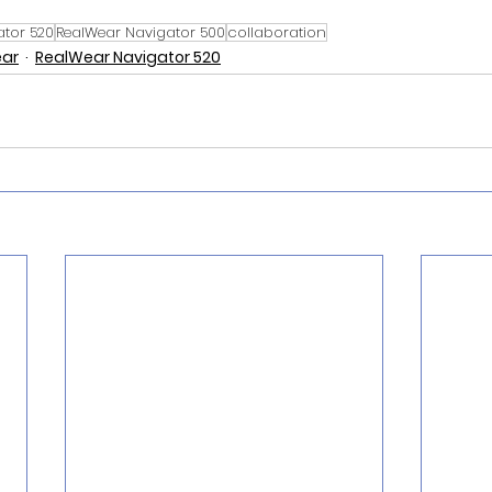
ator 520
RealWear Navigator 500
collaboration
ar
RealWear Navigator 520