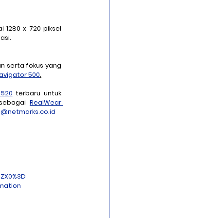
 1280 x 720 piksel 
asi.
 serta fokus yang 
avigator 500
.
 520
 terbaru untuk 
sebagai 
RealWear 
g@netmarks.co.id
zZX0%3D
mation