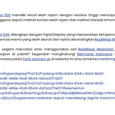
or 520
 memiliki visual lebih tajam dengan resolusi tinggi mencapai
una dapat melihat konten lebih tajam dan melihat banyak inform
or 520
 dilengkapi dengan 
HyperDisplay
 yang menawarkan ketajaman
entasi warna yang lebih akurat dan nyata dibandingkan 
RealWear N
uk segera mencoba atau menggunakan seri 
RealWear Navigator
aupun di pabrik? Segeralah menghubungi 
Netmarks Indonesia
 
ndonesia pada 
form contact us
 di website ini atau email ke 
marketin
om/hyperdisplay/?hsCtaTracking=b18c4a0a-834c-4efd-9b92-
c98-489e-41a9-8544-dafac97fe017
om/hyperdisplay/?hsCtaTracking=b18c4a0a-834c-4efd-9b92-
c98-489e-41a9-8544-dafac97fe017#elementor-
up%3Aopen%26settings%3DeyJpZCI6IjUzMjM5IiwidG9nZ2xlIjpmYWx
o.id/post/bagaimana-realwear-dapat-mendukung-digital-transfor