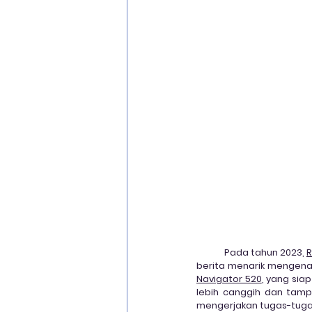
Optical Character Recognition
Cisco Zero Trust
Cloud Migra
Pada tahun 2023, 
berita menarik mengenai
Navigator 520
, yang sia
lebih canggih dan tampi
mengerjakan tugas-tuga