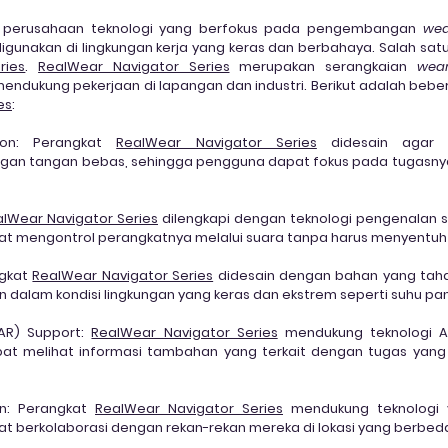
 perusahaan teknologi yang berfokus pada pengembangan 
wea
ries
. 
RealWear Navigator Series
 merupakan serangkaian 
wear
es
:
on:
 Perangkat 
Re
alWear Navigator Series
 didesain agar 
an tangan bebas, sehingga pengguna dapat fokus pada tugasnya
lWear Navigator Series
 dilengkapi dengan teknologi pengenalan s
t mengontrol perangkatnya melalui suara tanpa harus menyentuh
gkat 
RealWear Navigator Series
 didesain dengan bahan yang taha
dalam kondisi lingkungan yang keras dan ekstrem seperti suhu pana
AR) Support:
RealWear Navigator Series
 mendukung teknologi A
t melihat informasi tambahan yang terkait dengan tugas yang 
n:
 Perangkat 
RealWear Navigator Series
 mendukung teknologi v
 berkolaborasi dengan rekan-rekan mereka di lokasi yang berbed