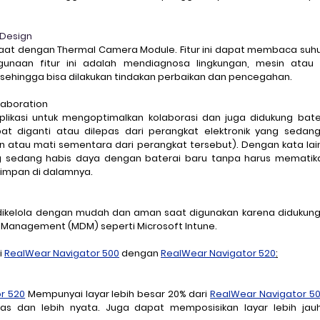
 Design
aat dengan 
Thermal Camera Module
. Fitur ini dapat membaca su
gunaan fitur ini adalah mendiagnosa lingkungan, mesin atau a
 sehingga bisa dilakukan tindakan perbaikan dan pencegahan. 
laboration
plikasi untuk mengoptimalkan kolaborasi dan juga didukung bate
pat diganti atau dilepas dari perangkat elektronik yang sedan
 atau mati sementara dari perangkat tersebut). Dengan kata lai
g sedang habis daya dengan baterai baru tanpa harus mematika
simpan di dalamnya.
 dikelola dengan mudah dan aman saat digunakan karena didukun
e Management (MDM) seperti Microsoft Intune.
 
RealWear Navigator 500
 dengan 
RealWear Navigator 520
:
r 520
 Mempunyai layar lebih besar 20% dari 
RealWear Navigator 5
as dan lebih nyata. Juga dapat memposisikan layar lebih jauh