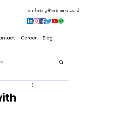
marketing@netmarks.co.id
ontact
Career
Blog
ty
t (CEM)
ith