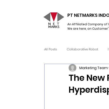
PT NETMARKS INDO
An Affiliated Company of 
We are here, on Customer'
All Posts
Collaborative Robot
Marketing Team 
Network Infrastructure
Hyperc
The New 
Hyperdis
Snow Software
RealWear
Learning Management System