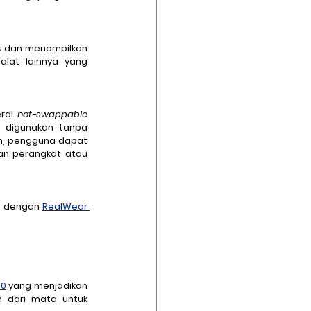
hu dan menampilkan 
lat lainnya yang 
rai 
hot-swappable
g digunakan tanpa 
n, pengguna dapat 
n perangkat atau 
g dengan 
RealWear 
00
 yang menjadikan 
 dari mata untuk 