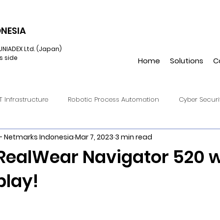
NESIA
UNIADEX Ltd. (Japan)
s side
Home
Solutions
C
IT Infrastructure
Robotic Process Automation
Cyber Securi
- Netmarks Indonesia
Mar 7, 2023
3 min read
onverged Infrastructure
IIoT
Cloud Endpoint Managemen
RealWear Navigator 520 w
play!
Virtual Reality
UiPath
Hulft8
DataSpider
Hulft
Amazon S3
Automation Anywhere
Augmented Reality