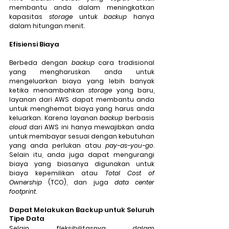
membantu anda dalam meningkatkan 
kapasitas 
storage
 untuk 
backup
 hanya 
dalam hitungan menit.
Efisiensi Biaya
Berbeda dengan 
backup
 cara tradisional 
yang mengharuskan anda untuk 
mengeluarkan biaya yang lebih banyak 
ketika menambahkan 
storage
 yang baru, 
layanan dari AWS dapat membantu anda 
untuk menghemat biaya yang harus anda 
keluarkan. Karena layanan 
backup 
berbasis 
cloud
 dari AWS ini hanya mewajibkan anda 
untuk membayar sesuai dengan kebutuhan 
yang anda perlukan atau 
pay-as-you-go
. 
Selain itu, anda juga dapat mengurangi 
biaya yang biasanya digunakan untuk 
biaya kepemilikan atau 
Total Cost of 
Ownership
 (TCO), dan juga 
data center 
footprint
.
Dapat Melakukan Backup untuk Seluruh 
Tipe Data
Selain fleksibilitasnya dalam 