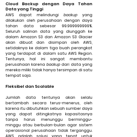
Cloud Backup dengan Daya Tahan 
Data yang Tinggi
AWS dapat melindungi 
backup
 yang 
dilakukan oleh perusahaan dengan daya 
tahan data sebesar 99.999999999%. 
Seluruh salinan data yang diunggah ke 
dalam Amazon S3 dan Amazon S3 Glacier 
akan dibuat dan disimpan oleh AWS, 
setidaknya ke dalam tiga buah perangkat 
yang terdapat di dalam satu AWS Region. 
Tentunya, hal ini sangat membantu 
perusahaan karena 
backup
 dari data yang 
mereka miliki tidak hanya tersimpan di satu 
tempat saja.
Fleksibel dan Scalable
Jumlah data tentunya akan selalu 
bertambah secara terus-menerus, oleh 
karena itu dibutuhkan sebuah sumber daya 
yang dapat ditingkatnya kapasitasnya 
tanpa harus menunggu berminggu-
minggu atau berbulan-bulan agar sistem 
operasional perusahaan tidak terganggu. 
AWS adalah solusi yang tepat untuk 