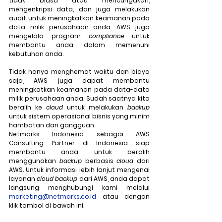
tidak biasa atau mencurigakan, 
mengenkripsi data, dan juga melakukan 
audit untuk meningkatkan keamanan pada 
data milik perusahaan anda. AWS juga 
mengelola program 
compliance
 untuk 
membantu anda dalam memenuhi 
kebutuhan anda.
Tidak hanya menghemat waktu dan biaya 
saja, AWS juga dapat membantu 
meningkatkan keamanan pada data-data 
milik perusahaan anda. Sudah saatnya kita 
beralih ke 
cloud
 untuk melakukan 
backup
untuk sistem operasional bisnis yang minim 
hambatan dan gangguan. 
Netmarks Indonesia sebagai AWS 
Consulting Partner di Indonesia siap 
membantu anda untuk beralih 
menggunakan 
backup
 berbasis 
cloud
 dari 
AWS. Untuk informasi lebih lanjut mengenai 
layanan 
cloud backup
 dari AWS, anda dapat 
langsung menghubungi kami melalui 
marketing@netmarks.co.id
 atau dengan 
klik tombol di bawah ini. 