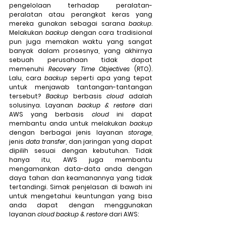
pengelolaan terhadap peralatan-
peralatan atau perangkat keras yang 
mereka gunakan sebagai sarana 
backup
. 
Melakukan 
backup
 dengan cara tradisional 
pun juga memakan waktu yang sangat 
banyak dalam prosesnya, yang akhirnya 
sebuah perusahaan tidak dapat 
memenuhi 
Recovery Time Objectives
 (RTO). 
Lalu, cara 
backup
 seperti apa yang tepat 
untuk menjawab tantangan-tantangan 
tersebut? 
Backup
 berbasis 
cloud
 adalah 
solusinya. Layanan 
backup & restore
 dari 
AWS yang berbasis 
cloud
 ini dapat 
membantu anda untuk melakukan 
backup
dengan berbagai jenis layanan 
storage
, 
jenis 
data transfer
, dan jaringan yang dapat 
dipilih sesuai dengan kebutuhan. Tidak 
hanya itu, AWS juga membantu 
mengamankan data-data anda dengan 
daya tahan dan keamanannya yang tidak 
tertandingi. Simak penjelasan di bawah ini 
untuk mengetahui keuntungan yang bisa 
anda dapat dengan menggunakan 
layanan 
cloud
backup
 & 
restore
 dari AWS: