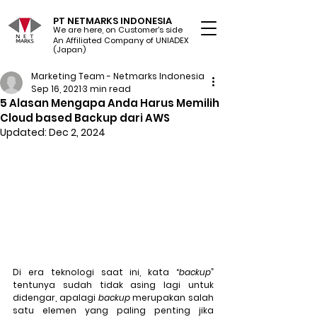
PT NETMARKS INDONESIA
We are here, on Customer's side
An Affiliated Company of UNIADEX Ltd.
(Japan)
Marketing Team - Netmarks Indonesia
Sep 16, 2021
3 min read
5 Alasan Mengapa Anda Harus Memilih
Cloud based Backup dari AWS
Updated:
Dec 2, 2024
Di era teknologi saat ini, kata “
backup
” 
tentunya sudah tidak asing lagi untuk 
didengar, apalagi 
backup
 merupakan salah 
satu elemen yang paling penting jika 