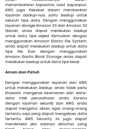
menambahkan kapasitas saat kapanpun, 
AWS juga fleksibel dalam memberikan 
layanan 
backup
-nya, yaitu 
backup
 untuk 
seluruh tipe data. Dengan menggunakan 
layanan 
storage
 Amazon S3 dan Amazon S3 
Glacier, anda dapat melakukan 
backup
untuk data tipe 
object
. Kemudian dengan 
menggunakan Amazon Elastic File System, 
anda dapat melakukan 
backup
 untuk data 
tipe 
file
. Dan dengan menggunakan 
Amazon Elastic Block Storage, anda dapat 
melakukan 
backup
 untuk data tipe 
block
.
Aman dan Patuh
Dengan menggunakan layanan dari AWS 
untuk melakukan 
backup
, anda tidak perlu 
khawatir mengenai keamanan dari data-
data milik perusahaan anda. Karena 
dengan layanan 
security
 dari AWS, anda 
dapat mengatur akses agar orang-orang 
tertentu saja yang dapat mengakses data 
tertentu. AWS Security ini juga dapat 
mendeteksi jika adanya aktivitas yang 