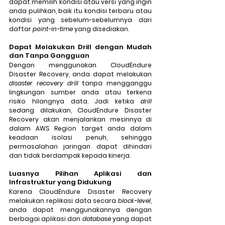
dapat memilih kondisi atau versi yang ingin 
anda pulihkan, baik itu kondisi terbaru atau 
kondisi yang sebelum-sebelumnya dari 
daftar 
point-in-time
 yang disediakan.
Dapat Melakukan Drill dengan Mudah 
dan Tanpa Gangguan
Dengan menggunakan CloudEndure 
Disaster Recovery, anda dapat melakukan 
disaster recovery drill
 tanpa mengganggu 
lingkungan sumber anda atau terkena 
risiko hilangnya data. Jadi ketika 
drill
sedang dilakukan, CloudEndure Disaster 
Recovery akan menjalankan mesinnya di 
dalam AWS Region target anda dalam 
keadaan isolasi penuh, sehingga 
permasalahan jaringan dapat dihindari 
dan tidak berdampak kepada kinerja.
Luasnya Pilihan Aplikasi dan 
Infrastruktur yang Didukung
Karena CloudEndure Disaster Recovery 
melakukan replikasi data secara 
block-level
, 
anda dapat menggunakannya dengan 
berbagai aplikasi dan 
database
 yang dapat 