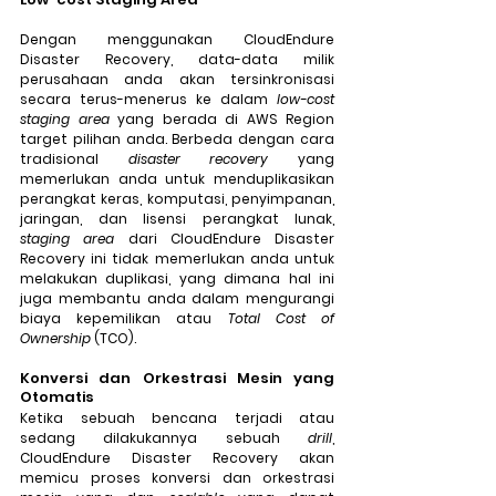
Dengan menggunakan CloudEndure 
Disaster Recovery, data-data milik 
perusahaan anda akan tersinkronisasi 
secara terus-menerus ke dalam 
low-cost 
staging area
 yang berada di AWS Region 
target pilihan anda. Berbeda dengan cara 
tradisional 
disaster recovery
 yang 
memerlukan anda untuk menduplikasikan 
perangkat keras, komputasi, penyimpanan, 
jaringan, dan lisensi perangkat lunak, 
staging area
 dari CloudEndure Disaster 
Recovery ini tidak memerlukan anda untuk 
melakukan duplikasi, yang dimana hal ini 
juga membantu anda dalam mengurangi 
biaya kepemilikan atau 
Total Cost of 
Ownership
 (TCO).
Konversi dan Orkestrasi Mesin yang 
Otomatis
Ketika sebuah bencana terjadi atau 
sedang dilakukannya sebuah 
drill
, 
CloudEndure Disaster Recovery akan 
memicu proses konversi dan orkestrasi 