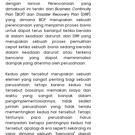
dengan lancar. Perencanaan yang 
dimaksud ini terdiri dari 
Business Continuity 
Plan
 (BCP) dan 
Disaster Recovery Plan
 (DRP), 
yang dimana BCP merupakan sebuah 
perencanaan yang menjamin proses bisnis 
untuk dapat terus berlanjut ketika berada 
di dalam keadaan darurat, dan DRP yang 
merupakan sebuah proses pemulihan 
cepat ketika sebuah bisnis sedang berada 
dalam keadaan darurat atau terkena 
bencana yang dapat meminimalisir 
dampak yang diterima oleh perusahaan.
Kedua 
plan
 tersebut merupakan sebuah 
elemen yang sangat penting bagi sebuah 
perusahaan, tetapi karena kedua hal 
tersebut biasanya memakan biaya dan 
waktu yang sangat banyak dalam 
pengimplementasiannya, tidak sedikit 
jumlah perusahaan yang tidak terlalu 
mementingkan kedua hal tersebut. Tetapi, 
tentunya para perusahaan harus 
menyadari betapa pentingnya kedua hal 
tersebut, apalagi di era seperti sekarang ini 
yang dimana sebuah “bencana” dapat 