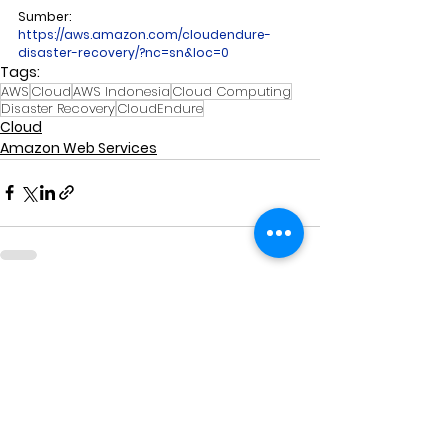
Sumber:
https://aws.amazon.com/cloudendure-
disaster-recovery/?nc=sn&loc=0
Tags:
AWS
Cloud
AWS Indonesia
Cloud Computing
Disaster Recovery
CloudEndure
Cloud
Amazon Web Services
See All
Related Posts