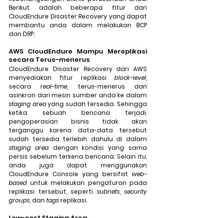
Berikut adalah beberapa fitur dari 
CloudEndure Disaster Recovery yang dapat 
membantu anda dalam melakukan BCP 
dan DRP:
AWS CloudEndure Mampu Mereplikasi 
secara Terus-menerus
CloudEndure Disaster Recovery dari AWS 
menyediakan fitur replikasi 
block-level
, 
secara 
real-time
, terus-menerus dan 
asinkron dari mesin sumber anda ke dalam
staging area
 yang sudah tersedia. Sehingga 
ketika sebuah bencana terjadi, 
pengoperasian bisnis tidak akan 
terganggu karena data-data tersebut 
sudah tersedia terlebih dahulu di dalam 
staging area
 dengan kondisi yang sama 
persis sebelum terkena bencana. Selain itu, 
anda juga dapat menggunakan 
CloudEndure Console yang bersifat ­
web-
based
 untuk melakukan pengaturan pada 
replikasi tersebut, seperti 
subnets
, 
security 
groups
, dan 
tags
 replikasi.
Low-cost Staging Area