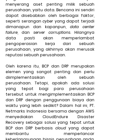
menyerang aset penting milik sebuah 
perusahaan, yaitu data. Bencana ini sendiri 
dapat disebabkan oleh berbagai faktor, 
seperti serangan 
cyber
 yang dapat terjadi 
dimanapun dan kapanpun, 
data center 
failure
, dan 
server corruptions
. Hilangnya 
data pasti akan memperlambat 
pengoperasian kerja dari sebuah 
perusahaan, yang akhirnya akan merusak 
reputasi sebuah perusahaan.
Oleh karena itu, BCP dan DRP merupakan 
elemen yang sangat penting dan perlu 
diimplementasikan oleh sebuah 
perusahaan. Tetapi, apakah ada solusi 
yang tepat bagi para perusahaan 
tersebut untuk mengimplementasikan BCP 
dan DRP dengan penggunaan biaya dan 
waktu yang lebih sedikit? Dalam hal ini, PT. 
Netmarks Indonesia bersama dengan AWS 
menyediakan 
CloudEndure Disaster 
Recovery
 sebagai solusi yang tepat untuk 
BCP dan DRP berbasis 
cloud
 yang dapat 
membantu memperlancar 
keberlangsungan bisnis perusahaan anda. 