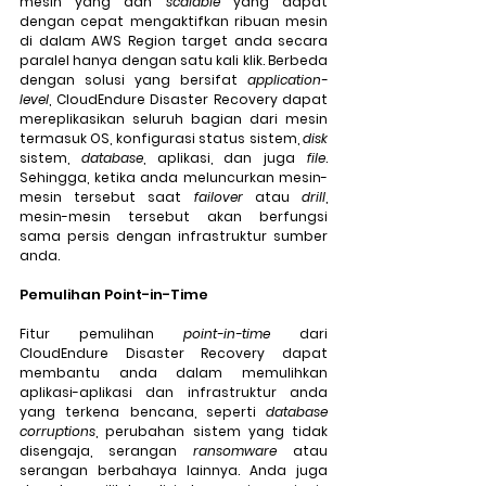
mesin yang dan 
scalable
 yang dapat 
dengan cepat mengaktifkan ribuan mesin 
di dalam AWS Region target anda secara 
paralel hanya dengan satu kali klik. Berbeda 
dengan solusi yang bersifat 
application-
level
, CloudEndure Disaster Recovery dapat 
mereplikasikan seluruh bagian dari mesin 
termasuk OS, konfigurasi status sistem, 
disk
sistem, 
database
, aplikasi, dan juga 
file
. 
Sehingga, ketika anda meluncurkan mesin-
mesin tersebut saat 
failover
 atau 
drill
, 
mesin-mesin tersebut akan berfungsi 
sama persis dengan infrastruktur sumber 
anda.
Pemulihan Point-in-Time
Fitur pemulihan 
point-in-time
 dari 
CloudEndure Disaster Recovery dapat 
membantu anda dalam memulihkan 
aplikasi-aplikasi dan infrastruktur anda 
yang terkena bencana, seperti 
database 
corruptions
, perubahan sistem yang tidak 
disengaja, serangan 
ransomware
 atau 
serangan berbahaya lainnya. Anda juga 