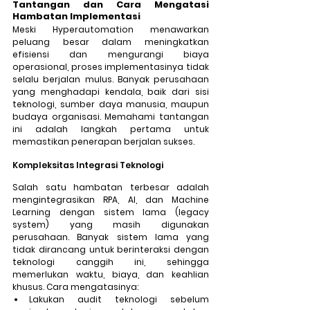
Tantangan dan Cara Mengatasi 
Hambatan Implementasi
Meski 
Hyperautomation
 menawarkan 
peluang besar dalam meningkatkan 
efisiensi dan mengurangi biaya 
operasional, proses implementasinya tidak 
selalu berjalan mulus. Banyak perusahaan 
yang menghadapi kendala, baik dari sisi 
teknologi, sumber daya manusia, maupun 
budaya organisasi. Memahami tantangan 
ini adalah langkah pertama untuk 
memastikan penerapan berjalan sukses.
Kompleksitas Integrasi Teknologi
Salah satu hambatan terbesar adalah 
mengintegrasikan RPA, AI, dan Machine 
Learning dengan sistem lama (legacy 
system) yang masih digunakan 
perusahaan. Banyak sistem lama yang 
tidak dirancang untuk berinteraksi dengan 
teknologi canggih ini, sehingga 
memerlukan waktu, biaya, dan keahlian 
khusus. Cara mengatasinya: 
Lakukan audit teknologi sebelum 