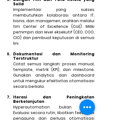
Solid
Implementasi yang sukses 
membutuhkan kolaborasi antara IT, 
bisnis, dan manajemen, arahkan melalui 
tim Center of Excellence (CoE). Miliki 
pemimpin dari level eksekutif (CEO, COO, 
CIO) dan pembuat keputusan di semua 
lini.
Dokumentasi dan Monitoring 
Terstruktur
Catat semua langkah: proses manual, 
template, metrik (KPI), dan milestone. 
Gunakan analytics dan dashboard 
untuk mengukur efektivitas otomatisasi 
secara berkala.
Iterasi dan Peningkatan 
Berkelanjutan
Hyperautomation bukan instan. 
Evaluasi secara rutin, libatkan feedback 
pengguna, dan perluas otomatisasi 
berdasarkan insight tersebut. Terus 
asah proses agar tetap relevan dan 
efisien.