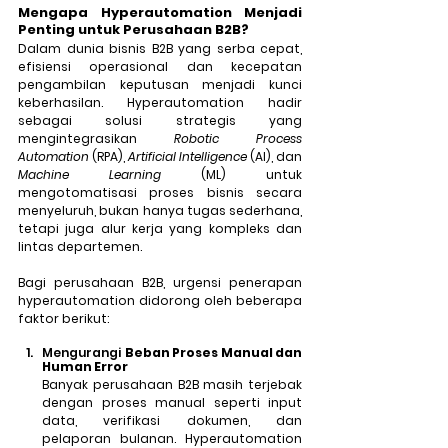
Mengapa Hyperautomation Menjadi 
Penting untuk Perusahaan B2B?
Dalam dunia bisnis B2B yang serba cepat, 
efisiensi operasional dan kecepatan 
pengambilan keputusan menjadi kunci 
keberhasilan. Hyperautomation hadir 
sebagai solusi strategis yang 
mengintegrasikan 
Robotic Process 
Automation
 (RPA), 
Artificial Intelligence
 (AI), dan 
Machine Learning
 (ML) untuk 
mengotomatisasi proses bisnis secara 
menyeluruh, bukan hanya tugas sederhana, 
tetapi juga alur kerja yang kompleks dan 
lintas departemen.
Bagi perusahaan B2B, urgensi penerapan 
hyperautomation didorong oleh beberapa 
faktor berikut:
Mengurangi 
Beban Proses Manual dan 
Human Error
Banyak perusahaan B2B masih terjebak 
dengan proses manual seperti input 
data, verifikasi dokumen, dan 
pelaporan bulanan. Hyperautomation 