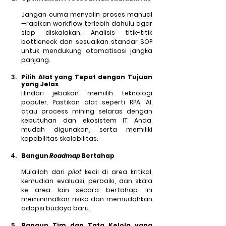
Jangan cuma menyalin proses manual
—rapikan workflow terlebih dahulu agar 
siap diskalakan. Analisis titik-titik 
bottleneck dan sesuaikan standar SOP 
untuk mendukung otomatisasi jangka 
panjang.
Pilih Alat yang Tepat dengan Tujuan 
yang Jelas
Hindari jebakan memilih teknologi 
populer. Pastikan alat seperti RPA, AI, 
atau process mining 
selaras dengan 
kebutuhan dan ekosistem IT Anda
, 
mudah digunakan, serta memiliki 
kapabilitas skalabilitas.
Bangun 
Roadmap
 Bertahap
Mulailah dari 
pilot
 kecil di area kritikal, 
kemudian evaluasi, perbaiki, dan skala 
ke area lain secara bertahap. Ini 
meminimalkan risiko dan memudahkan 
adopsi budaya baru.
Bangun Tim dan Tata Kelola yang 