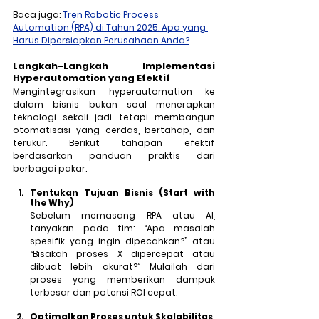
Baca juga: 
Tren Robotic Process 
Automation (RPA) di Tahun 2025: Apa yang 
Harus Dipersiapkan Perusahaan Anda?
Langkah-Langkah Implementasi 
Hyperautomation yang Efektif
Mengintegrasikan hyperautomation ke 
dalam bisnis bukan soal menerapkan 
teknologi sekali jadi—tetapi membangun 
otomatisasi yang cerdas, bertahap, dan 
terukur. Berikut tahapan efektif 
berdasarkan panduan praktis dari 
berbagai pakar:
Tentukan Tujuan Bisnis (Start with 
the Why)
Sebelum memasang RPA atau AI, 
tanyakan pada tim: “Apa masalah 
spesifik yang ingin dipecahkan?” atau 
“Bisakah proses X dipercepat atau 
dibuat lebih akurat?” Mulailah dari 
proses yang memberikan dampak 
terbesar dan potensi ROI cepat.
Optimalkan Proses untuk Skalabilitas