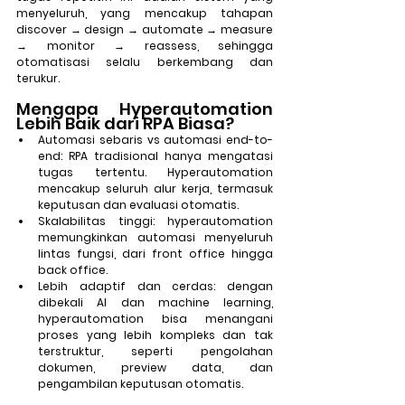
menyeluruh, yang mencakup tahapan 
discover → design → automate → measure 
→ monitor → reassess, sehingga 
otomatisasi selalu berkembang dan 
terukur.
Mengapa Hyperautomation 
Lebih Baik dari RPA Biasa?
Automasi sebaris vs automasi end-to-
end:
 RPA tradisional hanya mengatasi 
tugas tertentu. Hyperautomation 
mencakup seluruh alur kerja, termasuk 
keputusan dan evaluasi otomatis. 
Skalabilitas tinggi: hyperautomation 
memungkinkan automasi menyeluruh 
lintas fungsi, dari front office hingga 
back office. 
Lebih adaptif dan cerdas: dengan 
dibekali AI dan machine learning, 
hyperautomation bisa menangani 
proses yang lebih kompleks dan tak 
terstruktur, seperti pengolahan 
dokumen, preview data, dan 
pengambilan keputusan otomatis.