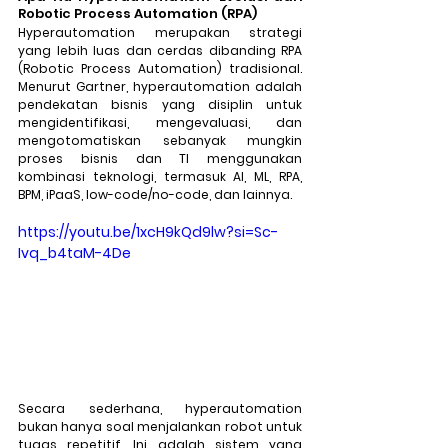
Robotic Process Automation (RPA)
Hyperautomation merupakan strategi 
yang lebih luas dan cerdas dibanding RPA 
(Robotic Process Automation) tradisional. 
Menurut Gartner, hyperautomation adalah 
pendekatan bisnis yang disiplin untuk 
mengidentifikasi, mengevaluasi, dan 
mengotomatiskan sebanyak mungkin 
proses bisnis dan TI menggunakan 
kombinasi teknologi, termasuk AI, ML, RPA, 
BPM, iPaaS, low-code/no-code, dan lainnya.
https://youtu.be/1xcH9kQd9lw?si=Sc-
Ivq_b4taM-4De
Secara sederhana, hyperautomation 
bukan hanya soal menjalankan robot untuk 
tugas repetitif. Ini adalah sistem yang 