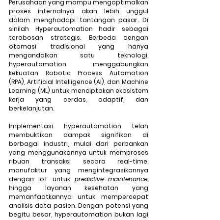
Perusahaan yang mampu mengoptimalkan 
proses internalnya akan lebih unggul 
dalam menghadapi tantangan pasar. Di 
sinilah Hyperautomation hadir sebagai 
terobosan strategis. Berbeda dengan 
otomasi tradisional yang hanya 
mengandalkan satu teknologi, 
hyperautomation menggabungkan 
kekuatan Robotic Process Automation 
(RPA), Artificial Intelligence (AI), dan Machine 
Learning (ML) untuk menciptakan ekosistem 
kerja yang cerdas, adaptif, dan 
berkelanjutan.
Implementasi hyperautomation telah 
membuktikan dampak signifikan di 
berbagai industri, mulai dari perbankan 
yang menggunakannya untuk memproses 
ribuan transaksi secara real-time, 
manufaktur yang mengintegrasikannya 
dengan IoT untuk 
predictive maintenance
, 
hingga layanan kesehatan yang 
memanfaatkannya untuk mempercepat 
analisis data pasien. Dengan potensi yang 
begitu besar, hyperautomation bukan lagi 