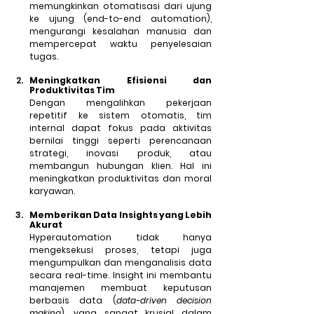
memungkinkan otomatisasi dari ujung 
ke ujung (end-to-end automation), 
mengurangi kesalahan manusia dan 
mempercepat waktu penyelesaian 
tugas.
Meningkatkan Efisiensi dan 
Produktivitas Tim
Dengan mengalihkan pekerjaan 
repetitif ke sistem otomatis, tim 
internal dapat fokus pada aktivitas 
bernilai tinggi seperti perencanaan 
strategi, inovasi produk, atau 
membangun hubungan klien. Hal ini 
meningkatkan produktivitas dan moral 
karyawan.
Memberikan Data Insights yang Lebih 
Akurat
Hyperautomation tidak hanya 
mengeksekusi proses, tetapi juga 
mengumpulkan dan menganalisis data 
secara real-time. Insight ini membantu 
manajemen membuat keputusan 
berbasis data (
data-driven decision 
making
), yang sangat krusial dalam 