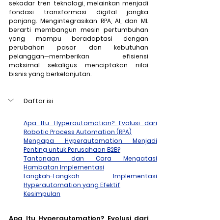
sekadar tren teknologi, melainkan menjadi 
fondasi transformasi digital jangka 
panjang. Mengintegrasikan RPA, AI, dan ML 
berarti membangun mesin pertumbuhan 
yang mampu beradaptasi dengan 
perubahan pasar dan kebutuhan 
pelanggan—memberikan efisiensi 
maksimal sekaligus menciptakan nilai 
bisnis yang berkelanjutan.
Daftar isi
Apa Itu Hyperautomation? Evolusi dari 
Robotic Process Automation (RPA)
Mengapa Hyperautomation Menjadi 
Penting untuk Perusahaan B2B?
Tantangan dan Cara Mengatasi 
Hambatan Implementasi
Langkah-Langkah Implementasi 
Hyperautomation yang Efektif
Kesimpulan
Apa Itu Hyperautomation? Evolusi dari 