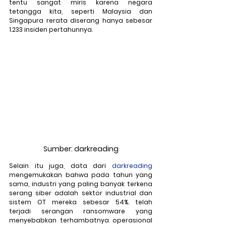
tentu sangat miris karena negara 
tetangga kita, seperti Malaysia dan 
Singapura rerata diserang hanya sebesar 
1.233 insiden pertahunnya.
Sumber: darkreading
Selain
itu
juga
,
 data
dari
darkreading
mengemukakan bahwa pada tahun yang 
sama, industri yang paling banyak terkena 
serang siber adalah sektor industrial dan 
sistem OT mereka sebesar 54%. telah 
terjadi serangan ransomware yang 
menyebabkan terhambatnya operasional 