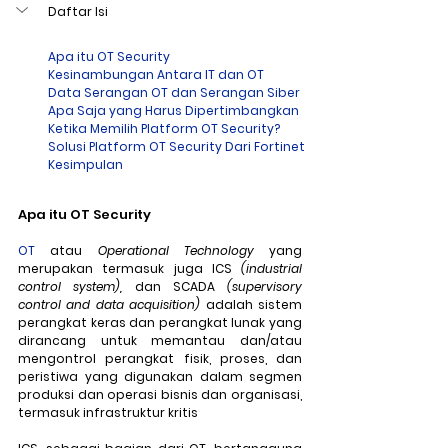
Daftar Isi
Apa itu OT Security
Kesinambungan Antara IT dan OT
Data Serangan OT dan Serangan Siber
Apa Saja yang Harus Dipertimbangkan 
Ketika Memilih Platform OT Security?
Solusi Platform OT Security Dari Fortinet
Kesimpulan
Apa itu OT Security
OT
 atau 
Operational Technology 
yang 
merupakan termasuk juga ICS 
(industrial 
control system), 
dan SCADA 
(supervisory 
control and data acquisition) 
adalah sistem 
perangkat keras dan perangkat lunak yang 
dirancang untuk memantau dan/atau 
mengontrol perangkat fisik, proses, dan 
peristiwa yang digunakan dalam segmen 
produksi dan operasi bisnis dan organisasi, 
termasuk infrastruktur kritis 