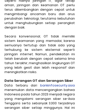
Seperti halnya jaringan IT, agar tetap 
aman, jaringan dan keamanan OT perlu 
terus dikembangkan dengan cepat untuk 
mengimbangi ancaman baru dan arus 
perubahan teknologi, terutama kebutuhan 
untuk menghubungkan setiap perangkat 
dengan baik. 
Secara konvensional, OT tidak memiliki 
sistem keamanan yang memadai, karena 
semuanya tertutup dan tidak ada yang 
terhubung ke sistem eksternal seperti 
jaringan internet. Namun, pendekatan ini 
telah berubah dengan cepat selama lima 
tahun terakhir, menghasilkan lingkungan OT 
yang lebih gesit dan lebih responsif dan 
meningkatkan risiko.
Data Serangan OT dan Serangan Siber
Data terbaru dari 
bankinfosecurity.asia
menemukan data mencengangkan bahwa 
Indonesia pada tahun 2023 menjadi negara 
yang mengalami serangan siber se-Asia 
Tenggara serta sebanyak 3.300 terjadinya 
serangan siber setiap minggunya. Hal ini 