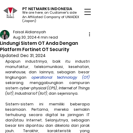
PT NETMARKS INDONESIA
We are here, on Customer's side
An Affiliated Company of UNIADEX Ltd.
(Japan)
Faisal Aldiansyah
Aug 30, 2024
4 min read
Lindungi Sistem OT Anda Dengan
Platform Fortinet OT Security
Updated:
Dec 31, 2024
Apapun industrinya, baik itu industri 
manufaktur, telekomunikasi, kesehatan, 
warehouse, 
dan lainnya, sebagian besar 
lingkungan 
operational technology
(OT)
sekarang menggabungkan campuran 
sistem 
cyber-physical (CPS),
Internet of Things
(IoT),
Industrial IoT
(IIoT),
 dan sejenisnya.
Sistem-sistem ini memiliki beberapa 
kesamaan. Pertama, mereka semakin 
terhubung secara digital ke jaringan IT 
dan/atau Internet. Selanjutnya, sebagian 
besar kini dipantau dan dikelola dari jarak 
jauh. Terakhir, karakteristik yang 