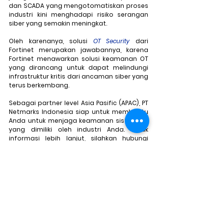
dan SCADA yang mengotomatiskan proses 
industri kini menghadapi risiko serangan 
siber yang semakin meningkat. 
Oleh karenanya, solusi 
OT Security 
dari 
Fortinet merupakan jawabannya, karena 
Fortinet menawarkan solusi keamanan OT 
yang dirancang untuk dapat melindungi 
infrastruktur kritis dari ancaman siber yang 
terus berkembang.
Sebagai partner level Asia Pasific (APAC), PT 
Netmarks Indonesia siap untuk membantu 
Anda untuk menjaga keamanan sistem OT 
yang dimiliki oleh industri Anda. Untuk 
informasi lebih lanjut, silahkan hubungi 
kami di 
marketing@netmarks.co.id
 atau 
dengan klik tombol dibawah.
Hubungi Kami