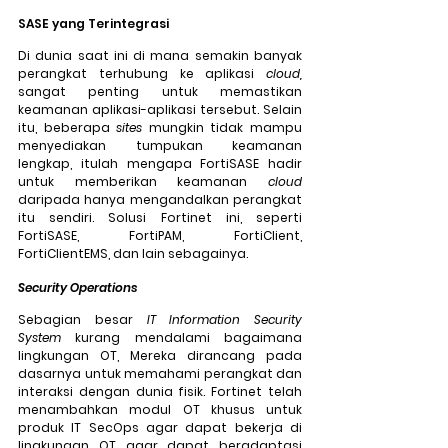
SASE yang Terintegrasi
Di dunia saat ini di mana semakin banyak 
perangkat terhubung ke aplikasi 
cloud,
sangat penting untuk memastikan 
keamanan aplikasi-aplikasi tersebut. Selain 
itu, beberapa 
sites
 mungkin tidak mampu 
menyediakan tumpukan keamanan 
lengkap, itulah mengapa FortiSASE hadir 
untuk memberikan keamanan 
cloud 
daripada hanya mengandalkan perangkat 
itu sendiri. Solusi Fortinet ini, seperti 
FortiSASE, FortiPAM, FortiClient, 
FortiClientEMS, dan lain sebagainya.
Security Operations
Sebagian besar 
IT Information Security 
System 
kurang mendalami bagaimana 
lingkungan OT, Mereka dirancang pada 
dasarnya untuk memahami perangkat dan 
interaksi dengan dunia fisik. Fortinet telah 
menambahkan modul OT khusus untuk 
produk IT SecOps agar dapat bekerja di 
lingkungan OT agar dapat beradaptasi 