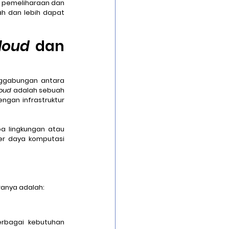
a pemeliharaan dan 
ah dan lebih dapat 
loud
 dan 
 yaitu penggabungan antara 
oud 
adalah sebuah 
ngan infrastruktur 
, Anda dapat menyimpan data dan menjalankan aplikasi di beberapa lingkungan atau 
r daya komputasi 
ranya adalah:
bagai kebutuhan 