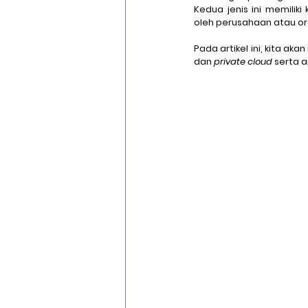
Kedua jenis ini memiliki
oleh perusahaan atau or
Pada artikel ini, kita a
Optical Character Recognition
dan 
private cloud
 serta a
Cisco Zero Trust
Cloud Migra