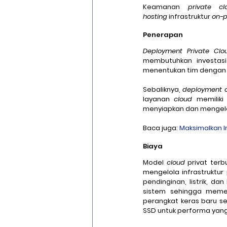
Keamanan 
private cl
hosting
 infrastruktur 
on-p
Penerapan
Deployment Private Clo
membutuhkan investasi
menentukan tim dengan k
Sebaliknya, 
deployment 
layanan 
cloud
 memiliki
menyiapkan dan mengelol
Baca juga: 
Maksimalkan 
Biaya
Model 
cloud
 privat ter
mengelola infrastruktur
pendinginan, listrik, d
sistem sehingga memer
perangkat keras baru se
SSD untuk performa yang 