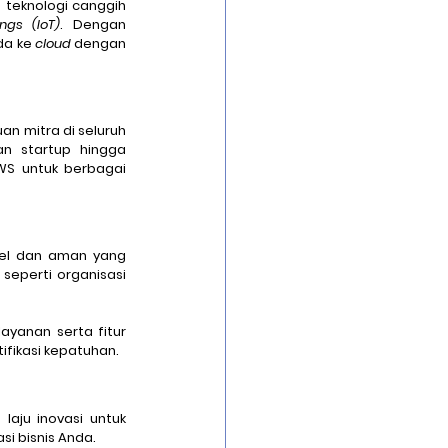
 teknologi canggih 
ngs (IoT)
. Dengan 
a ke 
cloud
 dengan 
n mitra di seluruh 
n startup hingga 
WS untuk berbagai 
bel dan aman yang 
seperti organisasi 
yanan serta fitur 
ifikasi kepatuhan.
ju inovasi untuk 
 bisnis Anda. 