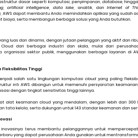
frastruktur dasar seperti komputasi, penyimpanan, 
database,
 hingga
g,
artificial intelligence
, 
data lake
, analitik, dan 
Internet of Thi
i, AWS dapat membantu Anda memindahkan aplikasi yang sudah ad
t biaya, serta membangun berbagai solusi yang Anda butuhkan.
ang luas dan dinamis, dengan jutaan pelanggan yang aktif dan ribua
Cloud dari berbagai industri dan skala, mulai dari perusahaa
a organisasi sektor publik, menggunakan berbagai layanan di A
leksibilitas Tinggi
njadi salah satu lingkungan komputasi 
cloud
 yang paling fleksi
astruktur inti AWS dibangun untuk memenuhi persyaratan keamanan 
si dengan tingkat sensitivitas tinggi lainnya. 
at alat keamanan cloud yang mendalam, dengan lebih dari 300 la
 tata kelola, serta dukungan untuk 143 standar keamanan dan sert
ovasi
novasinya terus membantu pelanggannya untuk mempercepat la
erbaru yang dapat perusahaan Anda gunakan untuk mentransformasi