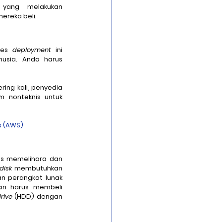
-nya. Organisasi yang melakukan 
ereka beli.
ses 
deployment
 ini 
usia. Anda harus 
ing kali, penyedia 
 nonteknis untuk 
s (AWS)
us memelihara dan 
disk
 membutuhkan 
an perangkat lunak 
in harus membeli 
rive
 (HDD) dengan 