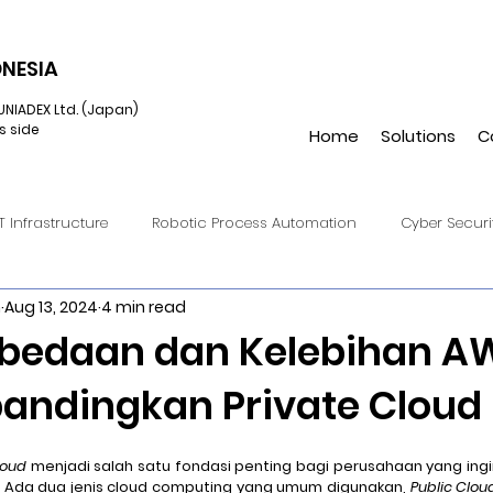
NESIA
UNIADEX Ltd. (Japan)
s side
Home
Solutions
C
IT Infrastructure
Robotic Process Automation
Cyber Securi
h
Aug 13, 2024
4 min read
onverged Infrastructure
IIoT
Cloud Endpoint Managemen
erbedaan dan Kelebihan A
bandingkan Private Cloud
Virtual Reality
UiPath
Hulft8
DataSpider
Hulft
loud
 menjadi salah satu fondasi penting bagi perusahaan yang ing
Amazon S3
Automation Anywhere
Augmented Reality
l. Ada dua jenis cloud computing yang umum digunakan, 
Public Clou