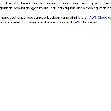
 karakteristik, kelebihan, dan kekurangan masing-masing yang per
ganisasi sesuai dengan kebutuhan dan tujuan bisnis masing-masing
kan mengetahui perbedaan-perbedaan yang dimiliki oleh 
AWS Cloud
 s
Ransomware
Ransomware-as-a-Service
Cybereason
pa saja kelebihan yang dimiliki oleh 
cloud
 milik 
AWS
 tersebut.
tion
DarkTracer
Offline Events
E-Learning
IP-g