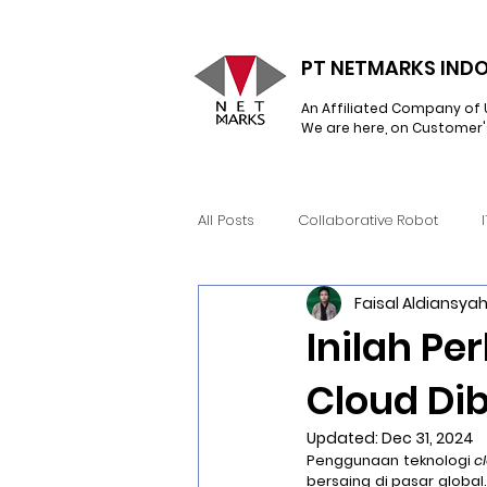
PT NETMARKS INDO
An Affiliated Company of 
We are here, on Customer'
All Posts
Collaborative Robot
Faisal Aldiansya
Network Infrastructure
Hyperc
Inilah P
Cloud Di
Snow Software
RealWear
Updated:
Dec 31, 2024
Penggunaan teknologi 
c
Learning Management System
bersaing di pasar globa