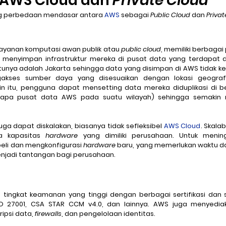
 AWS Cloud
dan 
Private Cloud
g perbedaan mendasar antara 
AWS
 sebagai 
Public Cloud
 dan 
Priva
ayanan komputasi awan publik atau 
public cloud
, memiliki berbagai p
 menyimpan infrastruktur mereka di pusat data yang terdapat di
unya adalah Jakarta sehingga data yang disimpan di AWS tidak kelu
kses sumber daya yang disesuaikan dengan lokasi geografi
in itu, pengguna dapat mensetting data mereka diduplikasi di b
apa pusat data AWS pada suatu wilayah) sehingga semakin m
uga dapat diskalakan, biasanya tidak sefleksibel 
AWS Cloud
. Skalab
a kapasitas 
hardware
 yang dimiliki perusahaan. Untuk mening
li dan mengkonfigurasi 
hardware
 baru, yang memerlukan waktu da
enjadi tantangan bagi perusahaan.
ingkat keamanan yang tinggi dengan berbagai sertifikasi dan 
O 27001, 
CSA STAR CCM v4.0
, dan lainnya. AWS juga menyediak
psi data, 
firewalls
, dan pengelolaan identitas.