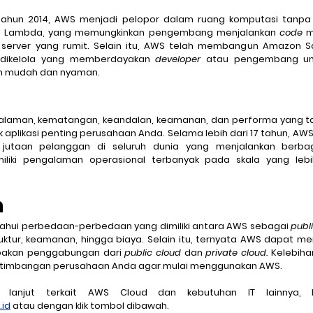
ahun 2014, AWS menjadi pelopor dalam ruang komputasi tanpa 
S Lambda, yang memungkinkan pengembang menjalankan 
code
 m
dikelola yang memberdayakan 
developer 
atau pengembang un
n mudah dan nyaman.
laman, kematangan, keandalan, keamanan, dan performa yang tak
 aplikasi penting perusahaan Anda. Selama lebih dari 17 tahun, AW
jutaan pelanggan di seluruh dunia yang menjalankan berba
iki pengalaman operasional terbanyak pada skala yang lebi
n
getahui perbedaan-perbedaan yang dimiliki antara AWS sebagai 
publi
akan penggabungan dari 
public cloud 
dan 
private cloud. 
Kelebihan
rtimbangan perusahaan Anda agar mulai menggunakan AWS.
id
 atau dengan klik tombol dibawah.