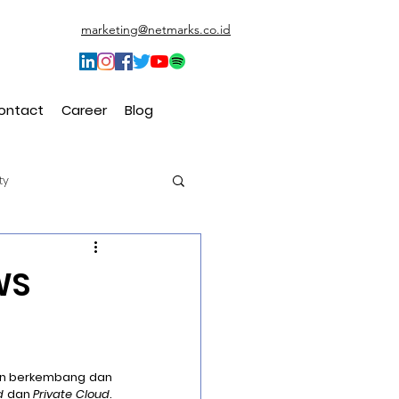
marketing@netmarks.co.id
ontact
Career
Blog
ty
t (CEM)
WS
in berkembang dan 
d
 dan 
Private Cloud
. 