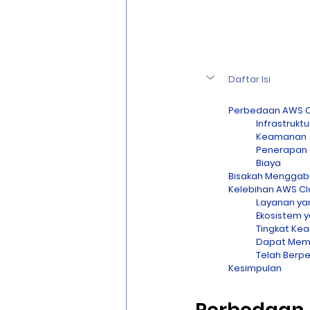
Daftar Isi
Perbedaan AWS Cl
Infrastruktu
Keamanan
Penerapan
Biaya
Bisakah Menggabu
Kelebihan AWS C
Layanan ya
Ekosistem 
Tingkat Kea
Dapat Memp
Telah Berp
Kesimpulan