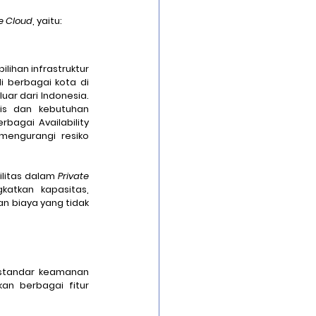
te Cloud
, yaitu:
ilihan infrastruktur 
 berbagai kota di 
ar dari Indonesia. 
s dan kebutuhan 
erbagai 
Availability 
engurangi resiko 
ilitas dalam 
Private 
katkan kapasitas, 
n biaya yang tidak 
standar keamanan 
an berbagai fitur 