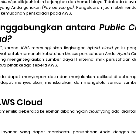
 
cloud
 publik jauh lebih terjangkau dan hemat biaya. Tidak ada biay
yang Anda gunakan 
(Pay as you go)
. Pengeluaran jauh lebih rend
ya kemudahan penskalaan pada AWS.
enggabungkan antara 
Public C
ud?
", karena AWS memungkinkan lingkungan 
hybrid cloud
rivat untuk memenuhi kebutuhan khusus perusahaan Anda. 
Hybrid Cl
yang mengintegrasikan sumber daya IT internal milik perusahaan de
oud 
pihak ketiga seperti AWS.
 dapat menyediakan, menskalakan, dan mengelola semua sumbe
AWS Cloud 
ik memiliki beberapa kelebihan dibandingkan 
cloud 
yang ada, dianta
 layanan yang dapat membantu perusahaan Anda dengan ber