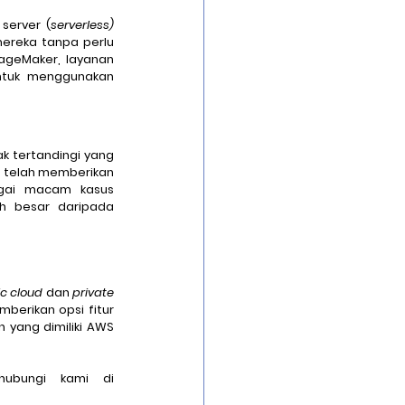
server (
serverless) 
ereka tanpa perlu 
melakukan pengelolaan server yang rumit. Selain itu, AWS telah membangun Amazon SageMaker, layanan 
tuk menggunakan 
 tertandingi yang 
S telah memberikan 
gai macam kasus 
h besar daripada 
c cloud 
dan 
private 
mulai dari infrastruktur, keamanan, hingga biaya. Selain itu, ternyata AWS dapat memberikan opsi fitur 
 yang dimiliki AWS 
Untuk informasi lebih lanjut terkait AWS Cloud dan kebutuhan IT lainnya, hubungi kami di 