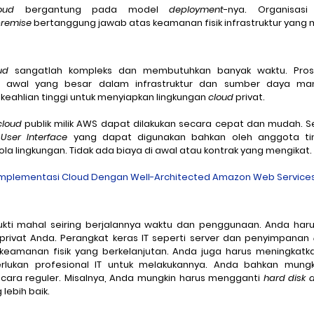
oud
 bergantung pada model 
deployment
remise
 bertanggung jawab atas keamanan fisik infrastruktur yang m
ud 
sangatlah kompleks dan membutuhkan banyak waktu. Pro
 awal yang besar dalam infrastruktur dan sumber daya man
eahlian tinggi untuk menyiapkan lingkungan 
cloud
 privat.
cloud
 publik milik AWS dapat dilakukan secara cepat dan mudah. Ser
 
User Interface
 yang dapat digunakan bahkan oleh anggota tim
a lingkungan. Tidak ada biaya di awal atau kontrak yang mengikat.
Implementasi Cloud Dengan Well-Architected Amazon Web Service
bukti mahal seiring berjalannya waktu dan penggunaan. Anda har
 privat Anda. Perangkat keras IT seperti server dan penyimpanan 
an keamanan fisik yang berkelanjutan. Anda juga harus meningkatk
lukan profesional IT untuk melakukannya. Anda bahkan mungk
cara reguler. Misalnya, Anda mungkin harus mengganti 
hard disk d
lebih baik.