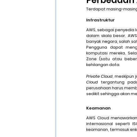
Perbedaan
Terdapat masing-masin
Infrastruktur
AWS, sebagai penyedia l
dalam skala besar. AWS
banyak negara, salah sat
Pengguna dapat menga
komputasi mereka. Sela
Zone
 (satu atau beber
kehilangan data.
Private Cloud
, meskipun j
Cloud
 tergantung pad
perusahaan harus membe
sedikit sehingga akan m
Keamanan
AWS Cloud menawarkan t
internasional seperti IS
keamanan, termasuk enkri