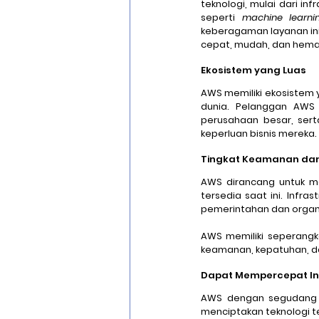
teknologi, mulai dari in
seperti 
machine learnin
keberagaman layanan in
cepat, mudah, dan hema
Ekosistem yang Luas
AWS memiliki ekosistem y
dunia. Pelanggan AWS 
perusahaan besar, sert
keperluan bisnis mereka.
Tingkat Keamanan dan F
AWS dirancang untuk me
tersedia saat ini. Infr
pemerintahan dan organisa
AWS memiliki seperangk
keamanan, kepatuhan, dan
Dapat Mempercepat In
AWS dengan segudang i
menciptakan teknologi t