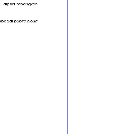
lu dipertimbangkan 
.
ebagai 
public cloud
Security Infrastrucure
uard