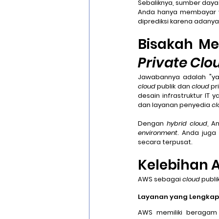
Sebaliknya, sumber daya
Anda hanya membayar 
diprediksi karena adan
Bisakah M
Private Clo
Jawabannya adalah "ya
cloud
 publik dan 
cloud
 p
desain infrastruktur IT 
dan layanan penyedia 
cl
Dengan 
hybrid cloud
environment
. Anda juga
secara terpusat.
Kelebihan 
AWS sebagai 
cloud
 publ
Layanan yang Lengkap
AWS memiliki beragam