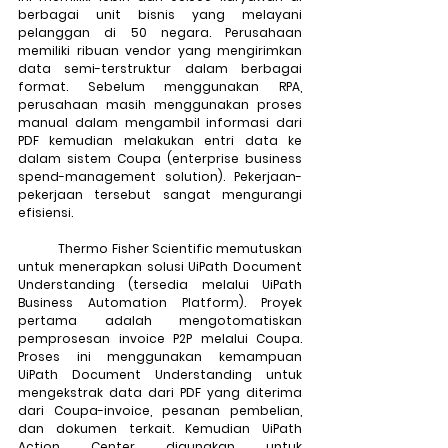
berbagai unit bisnis yang melayani 
pelanggan di 50 negara. Perusahaan 
memiliki ribuan vendor yang mengirimkan 
data semi-terstruktur dalam berbagai 
format. Sebelum menggunakan RPA, 
perusahaan masih menggunakan proses 
manual dalam mengambil informasi dari 
PDF kemudian melakukan entri data ke 
dalam sistem Coupa (enterprise business 
spend-management solution). Pekerjaan-
pekerjaan tersebut sangat mengurangi 
efisiensi.
	Thermo Fisher Scientific memutuskan 
untuk menerapkan solusi UiPath Document 
Understanding (tersedia melalui UiPath 
Business Automation Platform). Proyek 
pertama adalah mengotomatiskan 
pemprosesan invoice P2P melalui Coupa. 
Proses ini menggunakan kemampuan 
UiPath Document Understanding untuk 
mengekstrak data dari PDF yang diterima 
dari Coupa-invoice, pesanan pembelian, 
dan dokumen terkait. Kemudian UiPath 
Action Center digunakan untuk 