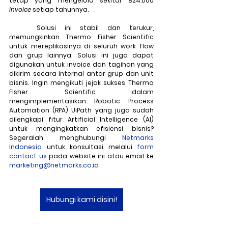
tetap yang mengelola sekitar 824.000 
invoice
 setiap tahunnya.
	Solusi ini stabil dan terukur, 
memungkinkan Thermo Fisher Scientific 
untuk mereplikasinya di seluruh work flow 
dan grup lainnya. Solusi ini juga dapat 
digunakan untuk invoice dan tagihan yang 
dikirim secara internal antar grup dan unit 
bisnis. Ingin mengikuti jejak sukses Thermo 
Fisher Scientific dalam 
mengimplementasikan Robotic Process 
Automation (RPA) UiPath yang juga sudah 
dilengkapi fitur Artificial Intelligence (AI) 
untuk mengingkatkan efisiensi bisnis? 
Segeralah menghubungi 
Netmarks 
Indonesia
 untuk konsultasi melalui 
form 
contact us
 pada website ini atau email ke 
marketing@netmarks.co.id
Hubungi kami disini!