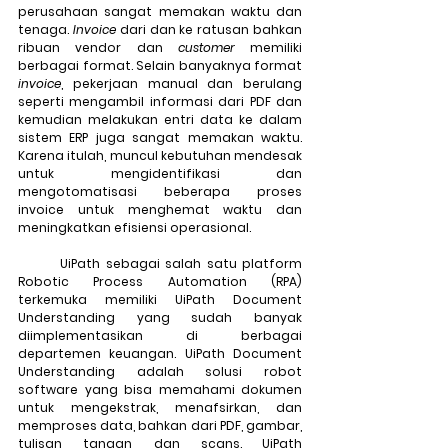
perusahaan sangat memakan waktu dan 
tenaga. 
Invoice
 dari dan ke ratusan bahkan 
ribuan vendor dan 
customer
 memiliki 
berbagai format. Selain banyaknya format 
invoice
, pekerjaan manual dan berulang 
seperti mengambil informasi dari PDF dan 
kemudian melakukan entri data ke dalam 
sistem ERP juga sangat memakan waktu. 
Karena itulah, muncul kebutuhan mendesak 
untuk mengidentifikasi dan 
mengotomatisasi beberapa proses 
invoice untuk menghemat waktu dan 
meningkatkan efisiensi operasional.
	UiPath sebagai salah satu platform 
Robotic Process Automation (RPA) 
terkemuka memiliki UiPath Document 
Understanding yang sudah banyak 
diimplementasikan di berbagai 
departemen keuangan. UiPath Document 
Understanding adalah solusi robot 
software yang bisa memahami dokumen 
untuk mengekstrak, menafsirkan, dan 
memproses data, bahkan dari PDF, gambar, 
tulisan tangan, dan scans. UiPath 