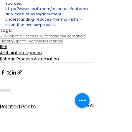
Sources:
https://www.uipath.com/resources/automa
tion-case-studies/document-
understanding-reduces-thermo-fisher-
scientific-invoice-process
Tags:
RPA
Robotic Process Automation
Automation
uipath
uipath indonesia
Finance
RPA
Artificial Intelligence
Robotic Process Automation
See All
Related Posts