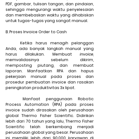
PDF, gambar, tulisan tangan, dan pindaian, 
sehingga mengurangi waktu penyelesaian 
dan membebaskan waktu yang dihabiskan 
untuk tugas-tugas yang sangat manual.
B. Proses Invoice Order to Cash
	Ketika harus menagih pelanggan 
Anda, ada banyak langkah manual yang 
harus dilakukan. Membuat 
invoice
, 
memvalidasinya sebelum dikirim, 
memposting piutang, dan membuat 
laporan. Manfaatkan RPA dan hapus 
pekerjaan manual pada proses dan 
prosedur pembuatan invoice dan rasakan 
peningkatan produktivitas 3x lipat.
	Manfaat penggunaan Robotic 
Process Automation (RPA) pada proses 
invoice sudah dirasakan oleh perusahaan 
global 
Thermo Fisher Scientific
. Didirikan 
lebih dari 70 tahun yang lalu, Thermo Fisher 
Scientific telah berkembang menjadi 
perusahaan global yang besar. Perusahaan 
ini memiliki lebih dari 90.000 karyawan di 