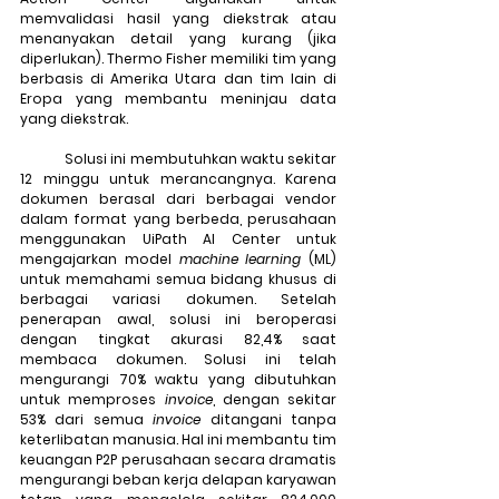
memvalidasi hasil yang diekstrak atau 
menanyakan detail yang kurang (jika 
diperlukan). Thermo Fisher memiliki tim yang 
berbasis di Amerika Utara dan tim lain di 
Eropa yang membantu meninjau data 
yang diekstrak.
	Solusi ini membutuhkan waktu sekitar 
12 minggu untuk merancangnya. Karena 
dokumen berasal dari berbagai vendor 
dalam format yang berbeda, perusahaan 
menggunakan UiPath AI Center untuk 
mengajarkan model 
machine learning
 (ML) 
untuk memahami semua bidang khusus di 
berbagai variasi dokumen. Setelah 
penerapan awal, solusi ini beroperasi 
dengan tingkat akurasi 82,4% saat 
membaca dokumen. Solusi ini telah 
mengurangi 70% waktu yang dibutuhkan 
untuk memproses 
invoice
, dengan sekitar 
53% dari semua 
invoice
 ditangani tanpa 
keterlibatan manusia. Hal ini membantu tim 
keuangan P2P perusahaan secara dramatis 
mengurangi beban kerja delapan karyawan 