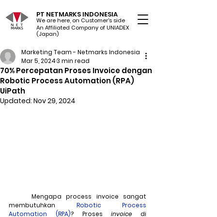
PT NETMARKS INDONESIA
We are here, on Customer's side
An Affiliated Company of UNIADEX Ltd.
(Japan)
Marketing Team - Netmarks Indonesia
Mar 5, 2024
3 min read
70% Percepatan Proses Invoice dengan
Robotic Process Automation (RPA)
UiPath
Updated:
Nov 29, 2024
	Mengapa process invoice sangat 
membutuhkan 
Robotic Process 
Automation (RPA)
? Proses 
invoice
 di 