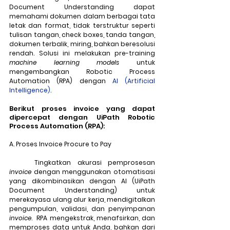
Document Understanding dapat 
memahami dokumen dalam berbagai tata 
letak dan format, tidak terstruktur seperti 
tulisan tangan, check boxes, tanda tangan, 
dokumen terbalik, miring, bahkan beresolusi 
rendah. Solusi ini melakukan pre-training 
machine learning models
 untuk 
mengembangkan Robotic Process 
Automation (RPA) dengan 
AI
(Artificial 
Intelligence)
.
Berikut proses invoice yang dapat 
dipercepat dengan UiPath Robotic 
Process Automation (RPA):
A. Proses Invoice Procure to Pay
	Tingkatkan akurasi pemprosesan 
invoice
 dengan menggunakan otomatisasi 
yang dikombinasikan dengan AI (UiPath 
Document Understanding) untuk 
merekayasa ulang alur kerja, mendigitalkan 
pengumpulan, validasi, dan penyimpanan 
invoice
.  RPA mengekstrak, menafsirkan, dan 
memproses data untuk Anda, bahkan dari 