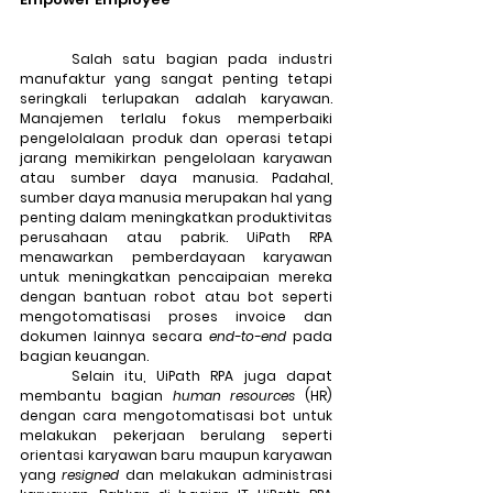
	Salah satu bagian pada industri 
manufaktur yang sangat penting tetapi 
seringkali terlupakan adalah karyawan. 
Manajemen terlalu fokus memperbaiki 
pengelolalaan produk dan operasi tetapi 
jarang memikirkan pengelolaan karyawan 
atau sumber daya manusia. Padahal, 
sumber daya manusia merupakan hal yang 
penting dalam meningkatkan produktivitas 
perusahaan atau pabrik. UiPath RPA 
menawarkan pemberdayaan karyawan 
untuk meningkatkan pencaipaian mereka 
dengan bantuan robot atau bot seperti 
mengotomatisasi proses invoice dan 
dokumen lainnya secara 
end-to-end
 pada 
bagian keuangan. 
	Selain itu, UiPath RPA juga dapat 
membantu bagian 
human resources
 (HR) 
dengan cara mengotomatisasi bot untuk 
melakukan pekerjaan berulang seperti 
orientasi karyawan baru maupun karyawan 
yang 
resigned
 dan melakukan administrasi 