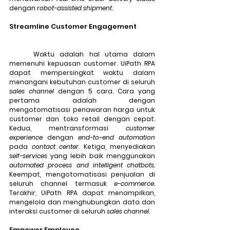
dengan 
robot-assisted shipment
.
Streamline Customer Engagement
	Waktu adalah hal utama dalam 
memenuhi kepuasan customer. UiPath RPA 
dapat mempersingkat waktu dalam 
menangani kebutuhan customer di seluruh 
sales channel
 dengan 5 cara. Cara yang 
pertama adalah dengan 
mengotomatisasi penawaran harga untuk 
customer dan toko retail dengan cepat. 
Kedua, mentransformasi 
customer 
experience
 dengan 
end-to-end automation
pada 
contact center. 
Ketiga, menyediakan 
self-services
 yang lebih baik menggunakan 
automated process and intelligent chatbots. 
Keempat
, 
mengotomatisasi penjualan di 
seluruh channel termasuk 
e-commerce
. 
Terakhir, UiPath RPA dapat menampilkan, 
mengelola dan menghubungkan data dan 
interaksi customer di seluruh 
sales channel
.
Empower Employee