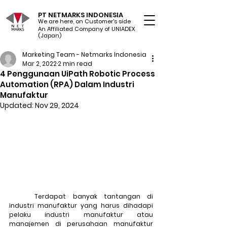
PT NETMARKS INDONESIA
We are here, on Customer's side
An Affiliated Company of UNIADEX Ltd.
(Japan)
Marketing Team - Netmarks Indonesia
Mar 2, 2022
2 min read
4 Penggunaan UiPath Robotic Process
Automation (RPA) Dalam Industri
Manufaktur
Updated:
Nov 29, 2024
	Terdapat banyak tantangan di 
industri manufaktur yang harus dihadapi 
pelaku industri manufaktur atau 
manajemen di perusahaan manufaktur 