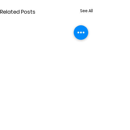
See All
Related Posts