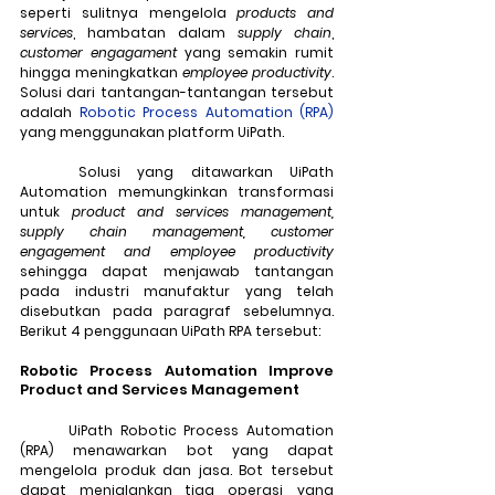
seperti sulitnya mengelola 
products and 
services
, hambatan dalam 
supply chain
, 
customer engagament
 yang semakin rumit 
hingga meningkatkan 
employee productivity
. 
Solusi dari tantangan-tantangan tersebut 
adalah 
Robotic Process Automation (RPA)
yang menggunakan platform UiPath. 
	Solusi yang ditawarkan UiPath 
Automation memungkinkan transformasi 
untuk 
product and services management, 
supply chain management, customer 
engagement and employee productivity 
sehingga dapat menjawab tantangan 
pada industri manufaktur yang telah 
disebutkan pada paragraf sebelumnya. 
Berikut 4 penggunaan UiPath RPA tersebut:
Robotic Process Automation Improve 
Product and Services Management
	UiPath Robotic Process Automation 
(RPA) menawarkan bot yang dapat 
mengelola produk dan jasa. Bot tersebut 
dapat menjalankan tiga operasi, yang 