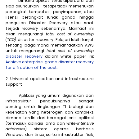
	Dimana aplikasi terus diperbarui dan 
siap diluncurkan – tetapi tidak memerlukan 
perangkat komputasi, penyimpanan, atau 
lisensi perangkat lunak ganda hingga 
pengujian Disaster Recovery atau saat 
terjadi 
recovery
 sebenarnya. Manfaat ini 
akan mengurangi 
total cost of ownership 
(TCO)
 disaster recovery. Pelajari lebih lanjut 
tentang bagaimana memanfaatkan AWS 
untuk mengurangi 
total cost of ownership
disaster recovery
 dalam white paper ini: 
Achieve enterprise-grade disaster recovery 
for a fraction of the cost.
2. Universal application and infrastructure 
support
	Aplikasi yang umum digunakan dan 
infrastruktur pendukungnya sangat 
penting untuk lingkungan TI biologi dan 
kesehatan yang heterogen dan kompleks 
dimana terdiri dari berbagai jenis aplikasi 
(termasuk aplikasi lama dan 
write-intensive 
databases
), sistem operasi berbasis 
Windows dan Linux, serta infrastruktur fisik, 