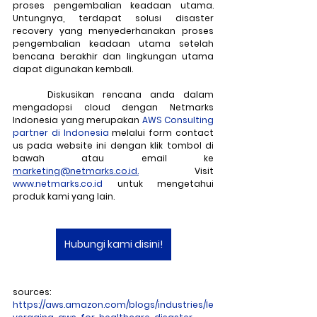
proses pengembalian keadaan utama. 
Untungnya, terdapat solusi disaster 
recovery yang menyederhanakan proses 
pengembalian keadaan utama setelah 
bencana berakhir dan lingkungan utama 
dapat digunakan kembali.
	Diskusikan rencana anda dalam 
mengadopsi cloud dengan Netmarks 
Indonesia yang merupakan
 AWS Consulting 
partner di Indonesia
 melalui form contact 
us pada website ini dengan klik tombol di 
bawah atau email ke 
marketing@netmarks.co.id.
 Visit 
www.netmarks.co.id
 untuk mengetahui 
produk kami yang lain.
Hubungi kami disini!
sources:
https://aws.amazon.com/blogs/industries/le