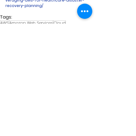
veraging-aws-for-healthcare-disaster-
recovery-planning/
Tags:
AWS
Amazon Web Services
Cloud
Disaster Recovery
Cloud
Amazon Web Services
See All
Related Posts