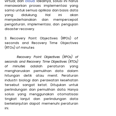
virtual, dan 
cloud
. Idealnya, solusi ini harus 
menawarkan proses implementasi yang 
sama untuk semua aplikasi dan basis data 
yang didukung. Hal ini akan 
menyederhanakan dan mempercepat 
pengaturan, implementasi, dan pengujian 
disaster recovery.
3. Recovery Point Objectives (RPOs) of 
seconds and Recovery Time Objectives 
(RTOs) of minutes
Recovery Point Objectives (RPOs) of 
seconds and Recovery Time Objectives (RTOs) 
of minutes
 adalah peraturan yang 
mengharuskan pemulihan data dalam 
hitungan detik atau menit. Peraturan 
industri biologi dan perawatan kesehatan 
tersebut sangat ketat. Ditujukan untuk 
perlindungan dan pemulihan data. Hanya 
solusi yang menggunakan otomatisasi 
tingkat lanjut dan perlindungan data 
berkelanjutan dapat memenuhi peraturan 
ini.