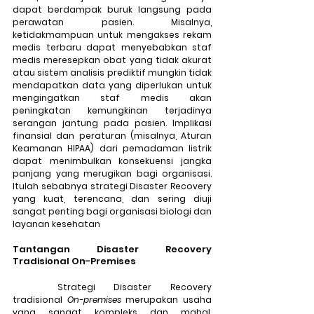
dapat berdampak buruk langsung pada 
perawatan pasien. Misalnya, 
ketidakmampuan untuk mengakses rekam 
medis terbaru dapat menyebabkan staf 
medis meresepkan obat yang tidak akurat 
atau sistem analisis prediktif mungkin tidak 
mendapatkan data yang diperlukan untuk 
mengingatkan staf medis akan 
peningkatan kemungkinan terjadinya 
serangan jantung pada pasien. Implikasi 
finansial dan peraturan (misalnya, Aturan 
Keamanan HIPAA) dari pemadaman listrik 
dapat menimbulkan konsekuensi jangka 
panjang yang merugikan bagi organisasi. 
Itulah sebabnya strategi Disaster Recovery 
yang kuat, terencana, dan sering diuji 
sangat penting bagi organisasi biologi dan 
layanan kesehatan
Tantangan Disaster Recovery 
Tradisional On-Premises
	Strategi Disaster Recovery 
tradisional 
On-premises
 merupakan usaha 
yang sangat kompleks dan mahal. 