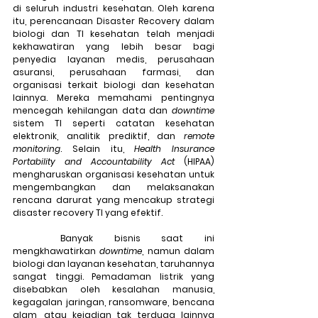
di seluruh industri kesehatan. Oleh karena 
itu, perencanaan Disaster Recovery dalam 
biologi dan TI kesehatan telah menjadi 
kekhawatiran yang lebih besar bagi 
penyedia layanan medis, perusahaan 
asuransi, perusahaan farmasi, dan 
organisasi terkait biologi dan kesehatan 
lainnya. Mereka memahami pentingnya 
mencegah kehilangan data dan 
downtime
sistem TI seperti catatan kesehatan 
elektronik, analitik prediktif, dan 
remote 
monitoring
. Selain itu, 
Health Insurance 
Portability and Accountability Act
 (HIPAA) 
mengharuskan organisasi kesehatan untuk 
mengembangkan dan melaksanakan 
rencana darurat yang mencakup strategi 
disaster recovery TI yang efektif.
	Banyak bisnis saat ini 
mengkhawatirkan 
downtime
, namun dalam 
biologi dan layanan kesehatan, taruhannya 
sangat tinggi. Pemadaman listrik yang 
disebabkan oleh kesalahan manusia, 
kegagalan jaringan, ransomware, bencana 
alam, atau kejadian tak terduga lainnya 