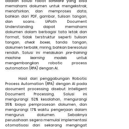
adalah solusi robot 
software
 yang bisa 
memahami dokumen untuk mengekstrak, 
menafsirkan, dan memproses data, 
bahkan dari PDF, gambar, tulisan tangan, 
dan scans. UiPath Document 
Understanding dapat memahami 
dokumen dalam berbagai tata letak dan 
format, tidak terstruktur seperti tulisan 
tangan, 
check boxes
, tanda tangan, 
dokumen terbalik, miring, bahkan beresolusi 
rendah. Solusi ini melakukan 
pre-training 
machine learning models
 untuk 
mengembangkan robotic process 
automation (RPA) dengan AI. 
	Hasil dari penggabungan Robotic 
Process Automation (RPA) dengan AI pada 
document processing disebut Intelligent 
Document Processing. Solusi ini 
mengurangi 52% kesalahan, mengurangi 
35% biaya pemprosesan dokumen, dan 
mengurangi 17% waktu pengerjaan dalam 
mengurus dokumen. Sebaiknya 
perusahaan segera memulai implementasi 
otomatisasi dari sekarang mengingat 