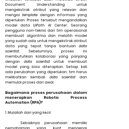
Document Understanding untuk 
mengekstrak atribut yang relevan dan 
mengisi 
template
 dengan informasi yang 
diperlukan. Proses tersebut mengandalkan 
model data UiPath AI Center. Seorang 
pengguna non-teknis dari tim operasional 
membuat algoritma dan melatih model 
yang sudah ada untuk mengekstrak atribut 
data yang tepat tanpa bantuan 
data 
scientist
. Sebelumnya, proses ini 
membutuhkan kolaborasi yang panjang 
dengan 
data scientist
 untuk membuat 
model yang bisa diterapkan. Setiap kali 
ada perubahan yang diperlukan, tim harus 
melibatkan kembali 
data scientist
 dan 
memulai proses dari awal. 
Bagaimana proses perusahaan dalam 
menerapkan Robotic Process 
Automation (RPA)?
1. Mulailah dari yang kecil
	Sebaiknya perusahaan memiliki 
pemahaman yang kuat mengenai 