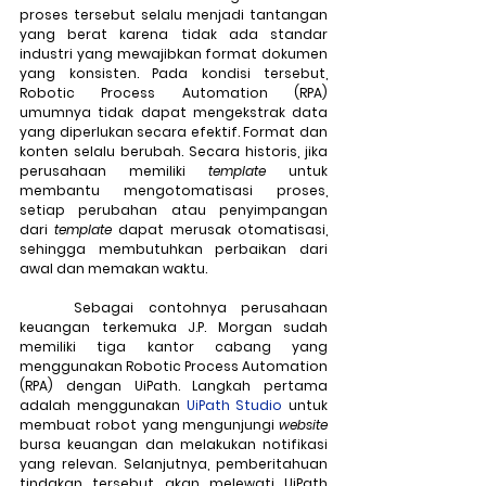
proses tersebut selalu menjadi tantangan 
yang berat karena tidak ada standar 
industri yang mewajibkan format dokumen 
yang konsisten. Pada kondisi tersebut, 
Robotic Process Automation (RPA) 
umumnya tidak dapat mengekstrak data 
yang diperlukan secara efektif. Format dan 
konten selalu berubah. Secara historis, jika 
perusahaan memiliki 
template
 untuk 
membantu mengotomatisasi proses, 
setiap perubahan atau penyimpangan 
dari 
template
 dapat merusak otomatisasi, 
sehingga membutuhkan perbaikan dari 
awal dan memakan waktu.
	Sebagai contohnya perusahaan 
keuangan terkemuka J.P. Morgan sudah 
memiliki tiga kantor cabang yang 
menggunakan Robotic Process Automation 
(RPA) dengan UiPath. Langkah pertama 
adalah menggunakan 
UiPath Studio
 untuk 
membuat robot yang mengunjungi 
website
bursa keuangan dan melakukan notifikasi 
yang relevan. Selanjutnya, pemberitahuan 
tindakan tersebut akan melewati UiPath 