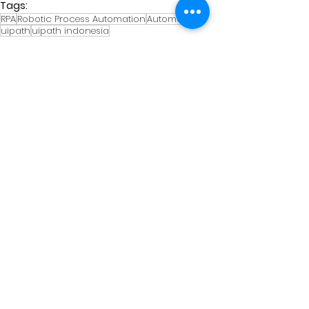
Tags:
RPA
Robotic Process Automation
Automation
uipath
uipath indonesia
RPA
Robotic Process Automation
UiPath
See All
Related Posts