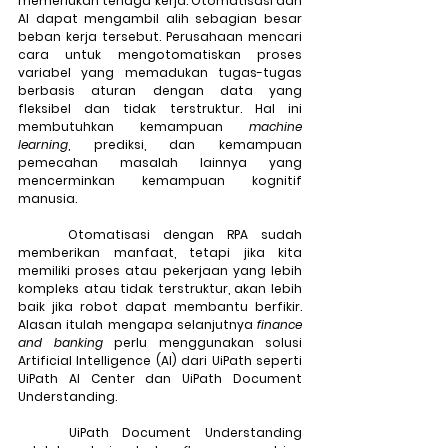
memerlukan tenaga kerja. Otomatisasi dan 
AI dapat mengambil alih sebagian besar 
beban kerja tersebut. Perusahaan mencari 
cara untuk mengotomatiskan proses 
variabel yang memadukan tugas-tugas 
berbasis aturan dengan data yang 
fleksibel dan tidak terstruktur. Hal ini 
membutuhkan kemampuan 
machine 
learning
, prediksi, dan kemampuan 
pemecahan masalah lainnya yang 
mencerminkan kemampuan kognitif 
manusia. 
	Otomatisasi dengan RPA sudah 
memberikan manfaat, tetapi jika kita 
memiliki proses atau pekerjaan yang lebih 
kompleks atau tidak terstruktur, akan lebih 
baik jika robot dapat membantu berfikir. 
Alasan itulah mengapa selanjutnya 
finance 
and banking
 perlu menggunakan solusi 
Artificial Intelligence (AI) dari UiPath seperti 
UiPath AI Center dan UiPath Document 
Understanding. 
	UiPath Document Understanding 