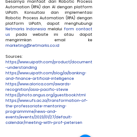
besarnya manfaat dari Robotic Process 
Automation (RPA) dan AI dengan platform 
UiPath. Konsultasi dan implementasi 
Robotic Process Automation (RPA) dengan 
platform UiPath, dapat menghubungi 
Netmarks Indonesia
 melalui 
form contact 
us
 pada website ini atau dapat 
mengirimkan email ke 
marketing@netmarks.co.id
Sources:
https://www.uipath.com/product/document
-understanding
https://www.uipath.com/blog/ai/banking-
and-finance-artificial-intelligence
https://www.alorica.com/awards-
recognition/asia-pacific-stevie
https://photo.angus.org/guestbook.html
https://www.ufs.ac.za/transformation-of-
the-professoriate-mentoring-
programmme/news-and-
events/events/2023/01/27/default-
calendar/meeting-with-prof-petersen