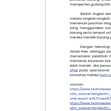
manajemen gudang DHL, 
	Berkat tingkat 
melalui langkah-langkah
memenuhi pesanan langs
yang menggunakan solus
barang serta tempat untu
mereka memilih barang 
	Dengan teknologi 
hands-free
, sehingga pe
memerlukan pelatihan 
memandu karyawan baru
xPick
 pada operasional 
konsultasi melalui 
form c
sources:
https://www.teamviewer
utm_source=bing&utm_
only-exact-sn%7Cnew%
https://www.teamviewer
utm_source=bing&utm_