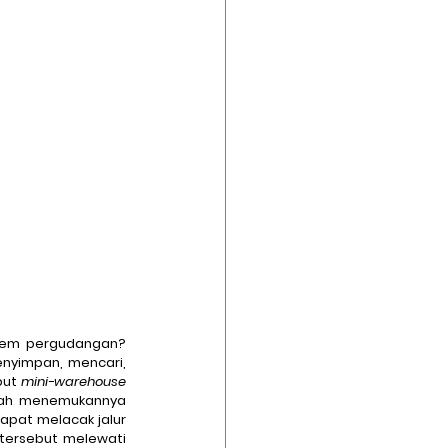
Security Infrastrucure
uard
tem pergudangan? 
nyimpan, mencari, 
but 
mini-warehouse
dah menemukannya 
apat melacak jalur 
ersebut melewati 