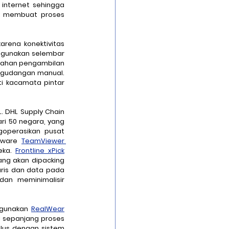
 internet sehingga 
uk membuat proses 
gunakan selembar 
alahan pengambilan 
rgudangan manual. 
i kacamata pintar 
. DHL Supply Chain 
ri 50 negara, yang 
operasikan pusat 
tware 
TeamViewer 
ka. 
Frontline xPick
ng akan dipacking 
aris dan data pada 
an meminimalisir 
gunakan 
RealWear
l sepanjang proses 
ulus dengan sistem 