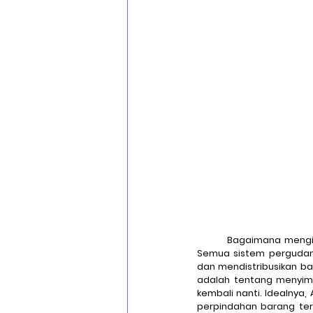
Optical Character Recognition
Cisco Zero Trust
Cloud Migra
	Bagaimana meng
Semua sistem pergudang
dan mendistribusikan ba
adalah tentang menyim
kembali nanti. Idealnya,
perpindahan barang te