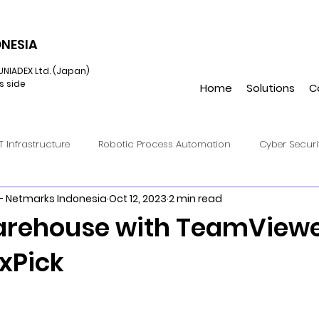
NESIA
UNIADEX Ltd. (Japan)
s side
Home
Solutions
C
IT Infrastructure
Robotic Process Automation
Cyber Securi
- Netmarks Indonesia
Oct 12, 2023
2 min read
onverged Infrastructure
IIoT
Cloud Endpoint Managemen
rehouse with TeamView
 xPick
Virtual Reality
UiPath
Hulft8
DataSpider
Hulft
Amazon S3
Automation Anywhere
Augmented Reality