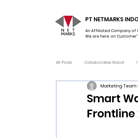
PT NETMARKS INDO
An Affiliated Company of 
We are here, on Customer'
All Posts
Collaborative Robot
Marketing Team 
Network Infrastructure
Hyperc
Smart Wa
Frontline
Snow Software
RealWear
Learning Management System