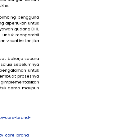
khir.
imbing pengguna 
 diperlukan untuk 
yawan gudang DHL 
 untuk mengambil 
visual instan jika 
 para petugas pengambilan barang DHL kini dapat bekerja secara 
solusi sebelumnya 
pengalaman untuk 
embuat prosesnya 
lebih mandiri. Jika perusahaan logistik anda ingin mengikuti jejak kesuksesan DHL dalam mengimplementasikan 
ntuk demo maupun 
-core-brand-
-core-brand-