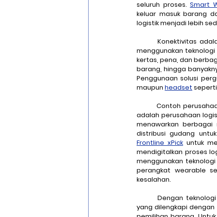
seluruh proses. 
Smart 
keluar masuk barang da
logistik menjadi lebih se
	Konektivitas adalah pendekatan yang tidak dapat dihindari dalam pergudangan karena konektivitas 
menggunakan teknologi
kertas, pena, dan berbag
barang, hingga banyakny
Penggunaan solusi perg
maupun 
headset
 seperti
	Contoh perusahaa
adalah perusahaan logist
menawarkan berbagai m
distribusi gudang unt
Frontline xPick
 untuk me
mendigitalkan proses l
menggunakan teknologi
perangkat wearable se
kesalahan.
	Dengan teknologi
yang dilengkapi dengan 
pemilihan barang. Untuk