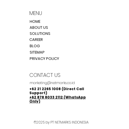
Dikenali. Apakah
Kup
Perusahaan Anda Sudah
Men
MENU
Siap?
Ind
HOME
ABOUT US
SOLUTIONS
CAREER
BLOG
SITEMAP
PRIVACY POLICY
CONTACT US
marketing@netmarks.co.id
+62 21 2265 1008 (Direct Call
Support)
+62 878 8033 2112 (WhatsApp
Only)
©2025 by PT NETMARKS INDONESIA