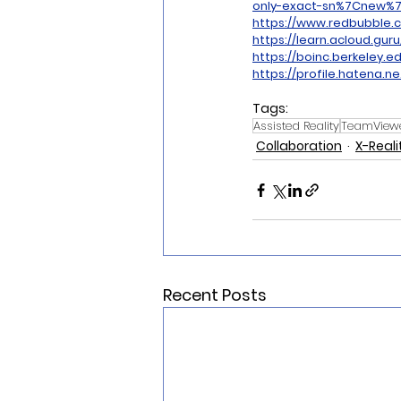
only-exact-sn%7Cnew%
https://www.redbubble
https://learn.acloud.gu
https://boinc.berkeley.e
https://profile.hatena.ne
Tags:
Assisted Reality
TeamView
Collaboration
X-Reali
Recent Posts