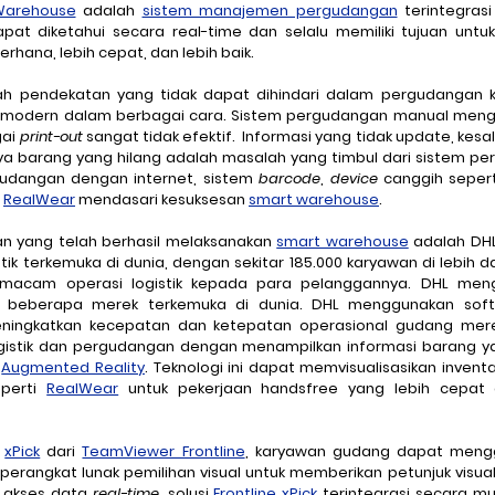
Warehouse
 adalah 
sistem manajemen pergudangan
 terintegrasi
pat diketahui secara real-time dan selalu memiliki tujuan unt
derhana, lebih cepat, dan lebih baik.
 modern dalam berbagai cara. Sistem pergudangan manual meng
ai 
print-out
 sangat tidak efektif.  Informasi yang tidak update, kes
a barang yang hilang adalah masalah yang timbul dari sistem pe
udangan dengan internet, sistem 
barcode
, 
device
 canggih sepert
 
RealWear
 mendasari kesuksesan 
smart warehouse
. 
n yang telah berhasil melaksanakan 
smart warehouse
 adalah DHL
ik terkemuka di dunia, dengan sekitar 185.000 karyawan di lebih da
acam operasi logistik kepada para pelanggannya. DHL meng
uk beberapa merek terkemuka di dunia. DHL menggunakan sof
ningkatkan kecepatan dan ketepatan operasional gudang mere
ogistik dan pergudangan dengan menampilkan informasi barang ya
 
Augmented Reality
. Teknologi ini dapat memvisualisasikan invent
perti 
RealWear
 untuk pekerjaan handsfree yang lebih cepat d
 
xPick
dari
TeamViewer Frontline
, karyawan gudang dapat meng
perangkat lunak pemilihan visual untuk memberikan petunjuk visua
 akses data 
real-time
, solusi 
Frontline xPick
 terintegrasi secara m