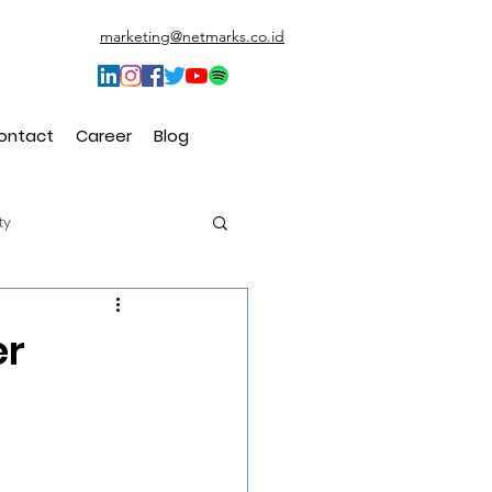
marketing@netmarks.co.id
ontact
Career
Blog
ty
t (CEM)
er