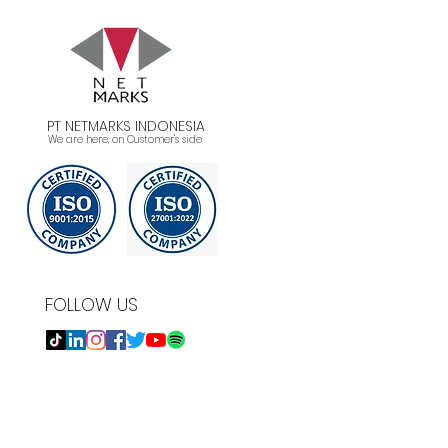
as Strategi
ingkatkan Profit
ustri Manufaktur
PT NETMARKS INDONESIA
We are here, on Customer's side
FOLLOW US