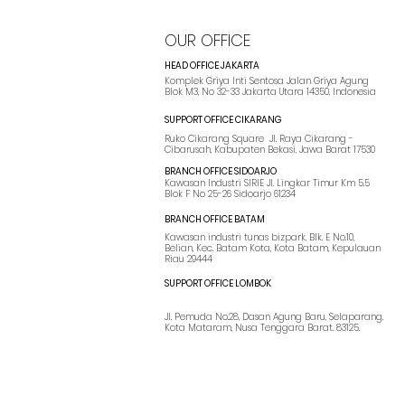
Manfaat, Cara Kerja, dan
Contoh Penerapannya
OUR OFFICE
HEAD OFFICE JAKARTA
Komplek Griya Inti Sentosa Jalan Griya Agung
Blok M3, No 32-33 Jakarta Utara 14350, Indonesia
SUPPORT OFFICE CIKARANG
Ruko Cikarang Square Jl. Raya Cikarang -
Cibarusah, Kabupaten Bekasi, Jawa Barat 17530
BRANCH OFFICE SIDOARJO
Kawasan Industri SIRIE Jl. Lingkar Timur Km 5.5
Blok F No 25-26 Sidoarjo 61234
BRANCH OFFICE BATAM
Kawasan industri tunas bizpark, Blk. E No.10,
Belian, Kec. Batam Kota, Kota Batam, Kepulauan
Riau 29444
SUPPORT OFFICE LOMBOK
Jl. Pemuda No.28, Dasan Agung Baru, Selaparang,
Kota Mataram, Nusa Tenggara Barat. 83125.