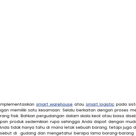
Ransomware
Ransomware-as-a-Service
Cybereason
tion
DarkTracer
Offline Events
E-Learning
IP-g
implementasikan 
smart warehouse
 atau 
smart logistic
 pada sis
an memiliki satu kesamaan: Selalu berkaitan dengan proses me
rang fisik. Bahkan pergudangan dalam skala kecil atau biasa dise
pan produk sedemikian rupa sehingga Anda dapat dengan mu
 Anda tidak hanya tahu di mana letak sebuah barang, tetapi juga d
rsebut di  gudang dan mengetahui berapa lama barang-barang t