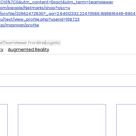
7Ct0%7C0&utm_content=Exact&utm_term=teamviewer
.com/people/Netmarks/shop?asc=u
ru/profile/32662472830?_ga=2.64012332.22470586.1696816446-8904
du/test/view_profile.php?userid=108723
.jp/masriyan/profile
er
TeamViewer Frontline
Logistic
ty
Augmented Reality