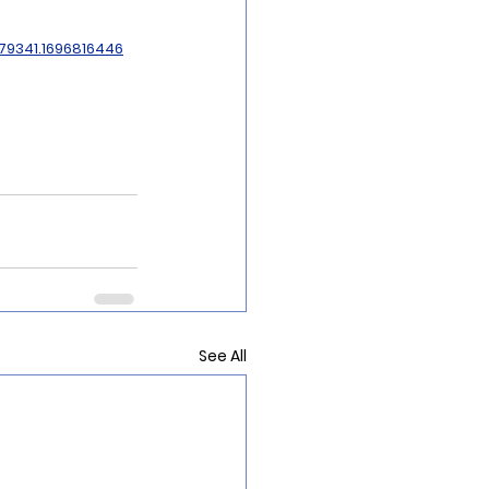
79341.1696816446
See All