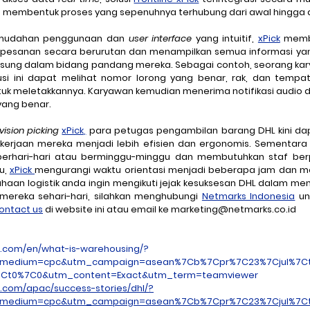
membentuk proses yang sepenuhnya terhubung dari awal hingga a
kemudahan penggunaan dan 
user interface
 yang intuitif, 
xPick
 memb
 pesanan secara berurutan dan menampilkan semua informasi yang
ung dalam bidang pandang mereka. Sebagai contoh, seorang kar
i ini dapat melihat nomor lorong yang benar, rak, dan tempat
k meletakkannya. Karyawan kemudian menerima notifikasi audio dan 
yang benar.
vision picking 
xPick,
kerjaan mereka menjadi lebih efisien dan ergonomis. Sementara 
berhari-hari atau berminggu-minggu dan membutuhkan staf ber
, 
xPick 
mengurangi waktu orientasi menjadi beberapa jam dan m
mereka sehari-hari, silahkan menghubungi 
Netmarks Indonesia
 u
ontact us
 di website ini atau email ke marketing@netmarks.co.id
.com/en/what-is-warehousing/?
medium=cpc&utm_campaign=asean%7Cb%7Cpr%7C23%7Cjul%7Ctv
7Ct0%7C0&utm_content=Exact&utm_term=teamviewer
.com/apac/success-stories/dhl/?
medium=cpc&utm_campaign=asean%7Cb%7Cpr%7C23%7Cjul%7Ctv