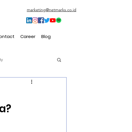
marketing@netmarks.co.id
ontact
Career
Blog
ty
t (CEM)
a?