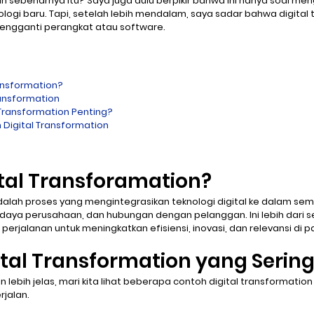
 sih sebenarnya itu? Saya juga dulu berpikir bahwa ini hanya soal m
ogi baru. Tapi, setelah lebih mendalam, saya sadar bahwa digital 
 mengganti perangkat atau software.
ransformation?
ransformation
Transformation Penting?
Digital Transformation
ital Transforamation?
dalah 
proses yang mengintegrasikan teknologi digital ke dalam semu
udaya perusahaan, dan hubungan dengan pelanggan
. Ini lebih dari
h perjalanan untuk meningkatkan efisiensi, inovasi, dan relevansi di p
tal Transformation yang Sering
ebih jelas, mari kita lihat beberapa contoh digital transformation
rjalan.