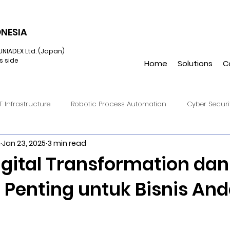
NESIA
UNIADEX Ltd. (Japan)
s side
Home
Solutions
C
IT Infrastructure
Robotic Process Automation
Cyber Securi
h
Jan 23, 2025
3 min read
onverged Infrastructure
IIoT
Cloud Endpoint Managemen
igital Transformation dan
Penting untuk Bisnis And
Virtual Reality
UiPath
Hulft8
DataSpider
Hulft
Amazon S3
Automation Anywhere
Augmented Reality