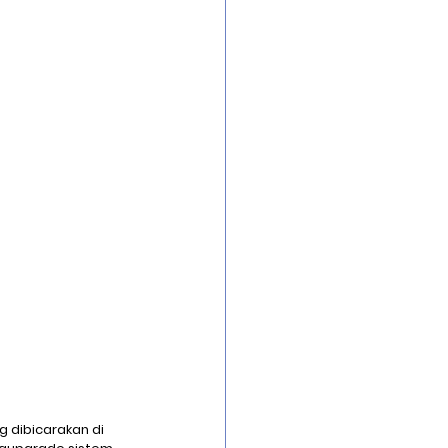
Security Infrastrucure
uard
g dibicarakan di 