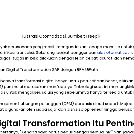
Ilustrasi Otomatisasi. Sumber: Freepik
nyak perusahaan yang masih mengandalkan tenaga manusia untuk pe
erifikasi transaksi. Sekarang, berkat penggunaan 
alat otomatisasi
 
tugas-tugas ini bisa dilakukan dengan lebih cepat, akurat, dan hema
n Digital Transformation SAP dengan RPA UiPath
 bahwa transformasi digital hanya untuk perusahaan besar, pikirkan l
) pun mulai merasakan manfaatnya. Teknologi saat ini memungkin
s untuk mengakses solusi yang sebelumnya hanya tersedia untuk ra
ajemen hubungan pelanggan (CRM) berbasis cloud seperti Majoo, 
t digunakan oleh siapa saja, dari bisnis solopreneur hingga perusa
ital Transformation Itu Penti
bertanya, "Kenapa saya harus peduli dengan semua ini?" Nah, jawa