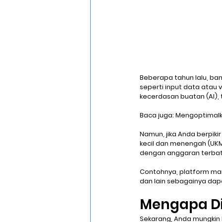
Beberapa tahun lalu, ba
seperti input data atau v
kecerdasan buatan (AI), 
Baca juga: 
Mengoptimalka
Namun, jika Anda berpikir
kecil dan menengah (UKM
dengan anggaran terbata
Contohnya, platform man
dan lain sebagainya dapa
Mengapa Dig
Sekarang, Anda mungkin 