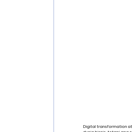
Optical Character Recognition
Cisco Zero Trust
Cloud Migra
Digital transformation at