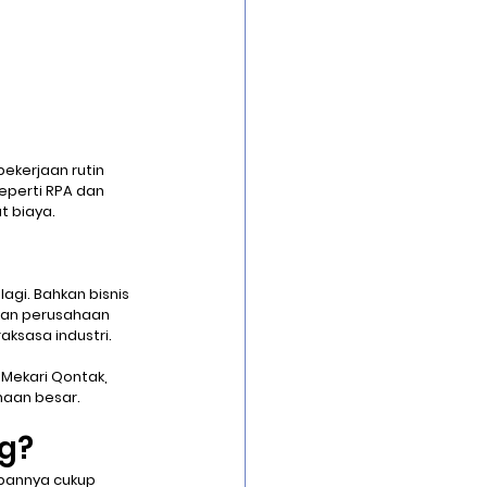
kerjaan rutin 
seperti RPA dan 
t biaya.
agi. Bahkan bisnis 
kan perusahaan 
ksasa industri.
Mekari Qontak, 
haan besar.
ng?
bannya cukup 