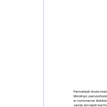
Pernahkah Anda mende
Misalnya, perusahaan 
e-commerce. Bahkan,
cetak, kini lebih be