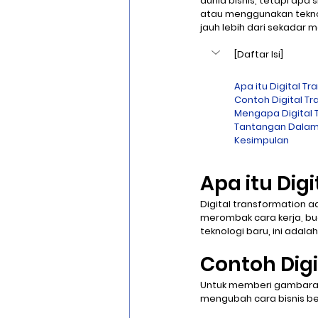
dunia bisnis, tetapi apa
atau menggunakan teknol
jauh lebih dari sekadar
[Daftar Isi]
Apa itu Digital T
Contoh Digital T
Mengapa Digital 
Tantangan Dalam 
Kesimpulan
Apa itu Dig
Digital transformation a
merombak cara kerja, b
teknologi baru, ini adala
Contoh Digi
Untuk memberi gambaran l
mengubah cara bisnis be