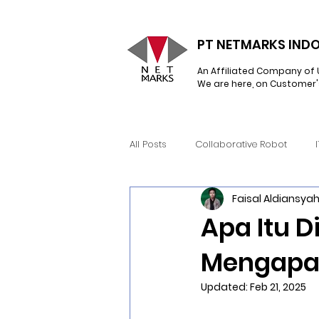
PT NETMARKS INDO
An Affiliated Company of 
We are here, on Customer'
All Posts
Collaborative Robot
Faisal Aldiansya
Network Infrastructure
Hyperc
Apa Itu D
Mengapa 
Snow Software
RealWear
Updated:
Feb 21, 2025
Learning Management System