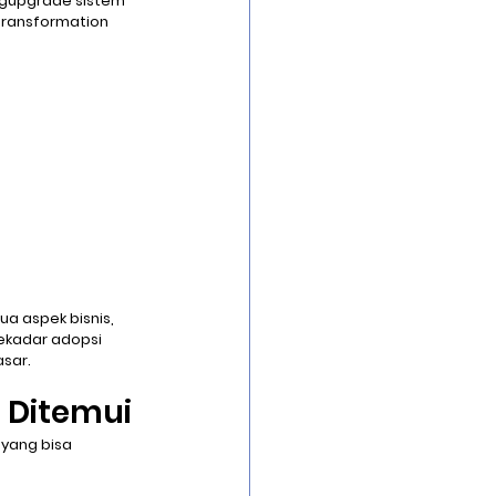
engupgrade sistem 
transformation 
a aspek bisnis, 
 sekadar adopsi 
asar.
 Ditemui
 yang bisa 