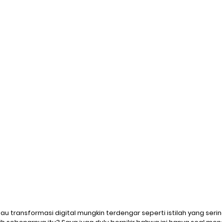
Ransomware
Ransomware-as-a-Service
Cybereason
tion
DarkTracer
Offline Events
E-Learning
IP-g
au transformasi digital mungkin terdengar seperti istilah yang serin